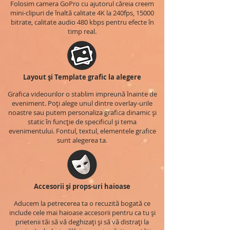
Folosim camera GoPro cu ajutorul căreia creem
mini-clipuri de înaltă calitate 4K la 240fps, 15000
bitrate, calitate audio 480 kbps pentru efecte în
timp real.
Layout și Template grafic la alegere
Grafica videourilor o stablim impreună înainte de
eveniment. Poți alege unul dintre overlay-urile
noastre sau putem personaliza grafica dinamic și
static în funcție de specificul și tema
evenimentului. Fontul, textul, elementele grafice
sunt alegerea ta.
Accesorii și props-uri haioase
Aducem la petrecerea ta o recuzită bogată ce
include cele mai haioase accesorii pentru ca tu și
prietenii tăi să vă deghizați și să vă distrați la