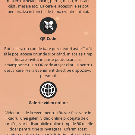
maxim (ochelari, pălării, peruci, măști, mustăți,
căști, mesaje etc). La cerere, accesoriile se pot
personaliza în funcție de tema evenimentului.
QR Code
Poți insera un cod de bare pe videouri astfel încât
să le poți accesa oriunde si oricând. În același timp,
fiecare invitat în parte poate scana cu
smartphone-ul un QR code atașat clipului pentru
descărcare live la eveniment direct pe dispozitivul
personal.
Galerie video online
Videourile de la evenimentul tău vor fi salvate în
cadrul unei galerii video online protejată de o
parolă și vor fi disponibile online timp de 90 de zile
doar pentru tine și invitații tăi. Oferim acest
serviciu pentru că ne pasă de intimitatea ta și ne