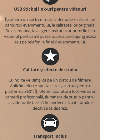
USB Stick și link-uri pentru videouri
Îți oferim un stick cu toate videourile realizate pe
parcursul evenimentului, la calitatea lor originală.
De asemenea, la alegere invitații vor primi link cu
video-ul pentru a îl putea accesa când ajung acasă
sau pe telefon la finalul evenimentului.
Calitate și efecte de studio
Cu noi te vei simți ca pe un platou de filmare.
Aplicăm efecte speciale live și virtual pentru
platforma 360°. Îți oferim aparatură foto-video si
cameră profesională, iluminare de studio pentru
ca videourile tale să fie perfecte. Nu îți rămâne
decât să te distrezi.
Transport inclus