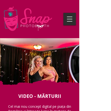
VIDEO - MĂRTURII
Cel mai nou concept digital pe piața din