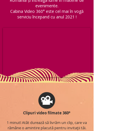
România și întreaga lume în materie de
evenimente.
Cabina Video 360° este cel mai în vogă
serviciu începand cu anul 2021 !
Clipuri video filmate 360°
1 minut! Atât durează să livrăm un clip, care va
rămâne o amintire placută pentru invitații tăi.