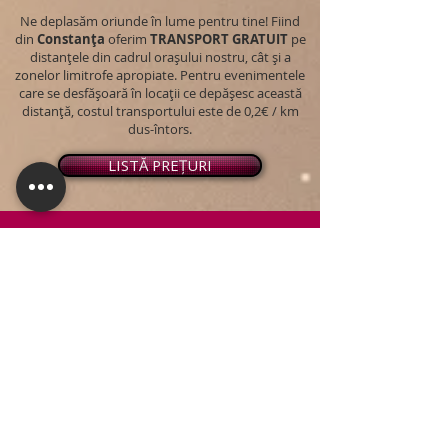
Ne deplasăm oriunde în lume pentru tine! Fiind
din
Constanța
oferim
TRANSPORT
GRATUIT
pe
distanțele din cadrul orașului nostru, cât și a
zonelor limitrofe apropiate. Pentru evenimentele
care se desfășoară în locații ce depășesc această
distanță, costul transportului este de 0,2€ / km
dus-întors.
LISTĂ PREȚURI
© 2026 - Snap PhotoBooth
Toate drepturile sunt rezervate.
CABINĂ FOTO
OGLINDA MAGICĂ
VIDEO BOOTH 360°
PACHETE STANDARD
PACHET PERSONALIZAT