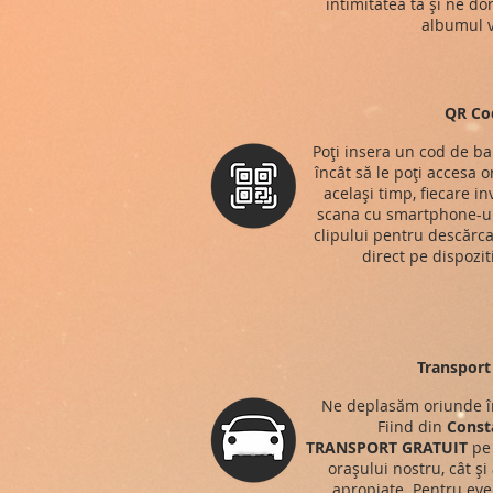
intimitatea ta și ne do
albumul v
QR Co
Poți insera un cod de ba
încât să le poți accesa o
același timp, fiecare in
scana cu smartphone-ul
clipului pentru descărca
direct pe dispozit
Transport 
Ne deplasăm oriunde î
Fiind din
Const
TRANSPORT
GRATUIT
pe 
orașului nostru, cât și
apropiate. Pentru eve