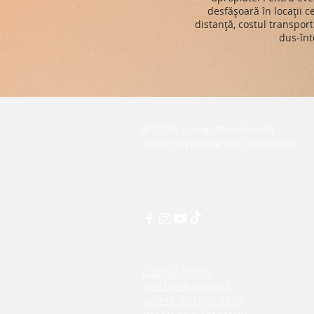
desfășoară în locații 
distanță, costul transport
dus-înt
© 2026 - Snap PhotoBooth
Toate drepturile sunt rezervate.
CABINĂ FOTO
OGLINDA MAGICĂ
VIDEO BOOTH 360°