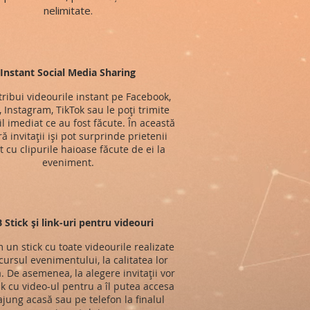
nelimitate.
Instant Social Media Sharing
stribui videourile instant pe Facebook,
, Instagram, TikTok sau le poți trimite
l imediat ce au fost făcute. În această
 invitații iși pot surprinde prietenii
t cu clipurile haioase făcute de ei la
eveniment.
 Stick și link-uri pentru videouri
im un stick cu toate videourile realizate
ursul evenimentului, la calitatea lor
ă. De asemenea, la alegere invitații vor
nk cu video-ul pentru a îl putea accesa
jung acasă sau pe telefon la finalul