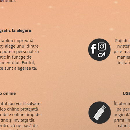
entului.
rafic la alegere
 stablim impreună
Poți di
ți alege unul dintre
Twitter
au putem personaliza
pe e-mai
atic în funcție de
manieră
nimentului. Fontul,
instan
ce sunt alegerea ta.
o online
USB
tul tău vor fi salvate
Îți ofer
ideo online protejată
pe parc
onibile online timp de
original
ine și invitații tăi.
primi li
entru că ne pasă de
când a