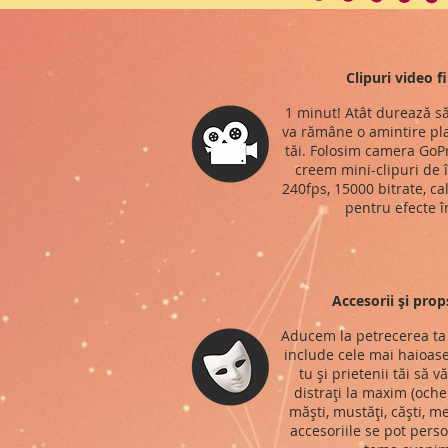
Clipuri video f
1 minut! Atât durează să
va rămâne o amintire pla
tăi. Folosim camera GoPr
creem mini-clipuri de î
240fps, 15000 bitrate, ca
pentru efecte î
Accesorii și prop
Aducem la petrecerea ta 
include cele mai haioase
tu și prietenii tăi să v
distrați la maxim (ochel
măști, mustăți, căști, me
accesoriile se pot perso