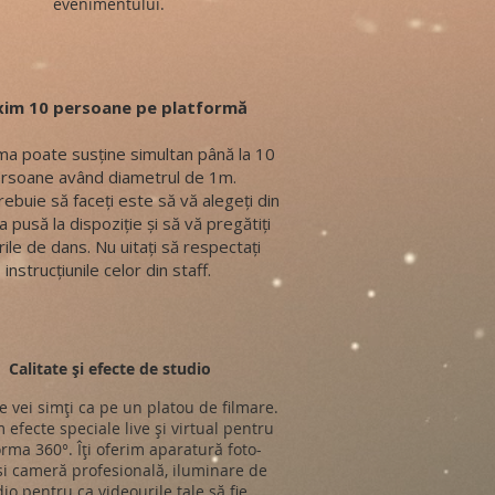
evenimentului.
im 10 persoane pe platformă
ma poate susține simultan până la 10
rsoane având diametrul de 1m.
rebuie să faceți este să vă alegeți din
a pusă la dispoziție și să vă pregătiți
ile de dans. Nu uitați să respectați
instrucțiunile celor din staff.
Calitate și efecte de studio
e vei simți ca pe un platou de filmare.
 efecte speciale live și virtual pentru
orma 360°. Îți oferim aparatură foto-
si cameră profesională, iluminare de
io pentru ca videourile tale să fie