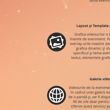
tema evenim
Layout și Template g
Grafica videourilor o
înainte de eveniment. Po
overlay-urile noastre s
grafica dinamic și st
specificul și tema eve
textul, elementele grafi
Galerie vide
Videourile de la evenimen
în cadrul unei galerii v
de o parolă și vor fi disp
90 de zile doar pentru t
Oferim acest serviciu p