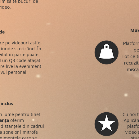
rim să te bucuri de
ideo.
Max
de
re pe videouri astfel
Platfor
riunde si oricând. În
pe
vitat în parte poate
Tot ce t
 un QR code atașat
recuzit
re live la eveniment
mișcăr
ivul personal.
inclus
n lume pentru tine!
Cu noi t
anța
oferim
Aplicăm
distanțele din cadrul
platf
 a zonelor limitrofe
video 
nimentele care se
stud