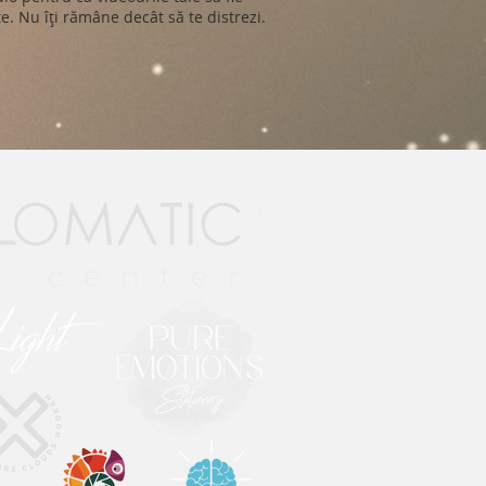
e. Nu îți rămâne decât să te distrezi.