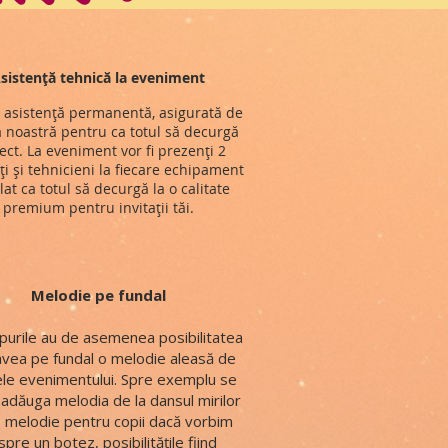
sistență tehnică la eveniment
 asistență permanentă, asigurată de
 noastră pentru ca totul să decurgă
ect. La eveniment vor fi prezenți 2
ți și tehnicieni la fiecare echipament
lat ca totul să decurgă la o calitate
premium pentru invitații tăi.
Melodie pe fundal
lipurile au de asemenea posibilitatea
avea pe fundal o melodie aleasă de
le evenimentului. Spre exemplu se
adăuga melodia de la dansul mirilor
 melodie pentru copii dacă vorbim
pre un botez, posibilitățile fiind