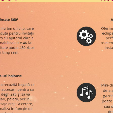
ilmate 360°
A
 livrăm un clip, care
Oferim
cută pentru invitații
echipa
o cu ajutorul căreia
perf
naltă calitate 4K la
asisten
litate audio 480 kbps
insta
n timp real.
s-uri haioase
o recuzită bogată ce
Mini-c
 accesorii pentru ca
de a 
ă deghizați și să vă
gazde
ari, pălării, peruci,
poate 
saje etc). La cerere,
sau o
naliza în funcție de
des