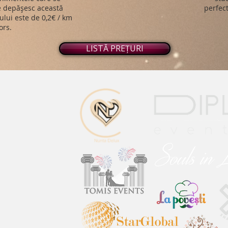
ce depășesc această
perfect
ului este de 0,2€ / km
ors.
LISTĂ PREȚURI