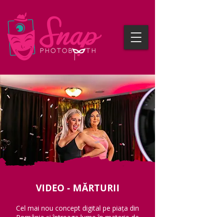
VIDEO - MĂRTURII
Cel mai nou concept digital pe piața din