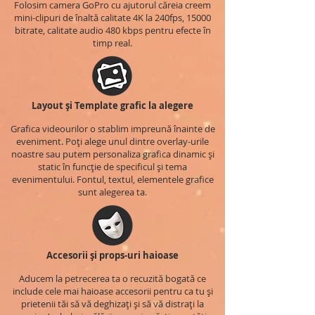
Folosim camera GoPro cu ajutorul căreia creem
mini-clipuri de înaltă calitate 4K la 240fps, 15000
bitrate, calitate audio 480 kbps pentru efecte în
timp real.
Layout și Template grafic la alegere
Grafica videourilor o stablim impreună înainte de
eveniment. Poți alege unul dintre overlay-urile
noastre sau putem personaliza grafica dinamic și
static în funcție de specificul și tema
evenimentului. Fontul, textul, elementele grafice
sunt alegerea ta.
Accesorii și props-uri haioase
Aducem la petrecerea ta o recuzită bogată ce
include cele mai haioase accesorii pentru ca tu și
prietenii tăi să vă deghizați și să vă distrați la