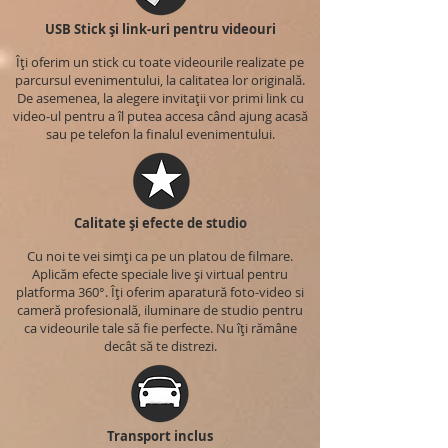
USB Stick și link-uri pentru videouri
Îți oferim un stick cu toate videourile realizate pe
parcursul evenimentului, la calitatea lor originală.
De asemenea, la alegere invitații vor primi link cu
video-ul pentru a îl putea accesa când ajung acasă
sau pe telefon la finalul evenimentului.
Calitate și efecte de studio
Cu noi te vei simți ca pe un platou de filmare.
Aplicăm efecte speciale live și virtual pentru
platforma 360°. Îți oferim aparatură foto-video si
cameră profesională, iluminare de studio pentru
ca videourile tale să fie perfecte. Nu îți rămâne
decât să te distrezi.
Transport inclus