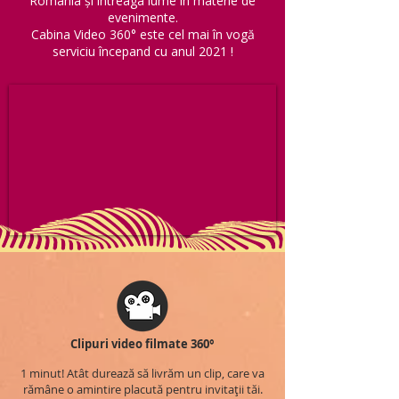
România și întreaga lume în materie de
evenimente.
Cabina Video 360° este cel mai în vogă
serviciu începand cu anul 2021 !
Clipuri video filmate 360°
1 minut! Atât durează să livrăm un clip, care va
rămâne o amintire placută pentru invitații tăi.