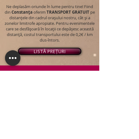
Ne deplasăm oriunde în lume pentru tine! Fiind
din
Constanța
oferim
TRANSPORT
GRATUIT
pe
distanțele din cadrul orașului nostru, cât și a
zonelor limitrofe apropiate. Pentru evenimentele
care se desfășoară în locații ce depășesc această
distanță, costul transportului este de 0,2€ / km
dus-întors.
LISTĂ PREȚURI
© 2026 - Snap PhotoBooth
Toate drepturile sunt rezervate.
CABINĂ FOTO
OGLINDA MAGICĂ
VIDEO BOOTH 360°
PACHETE STANDARD
PACHET PERSONALIZAT