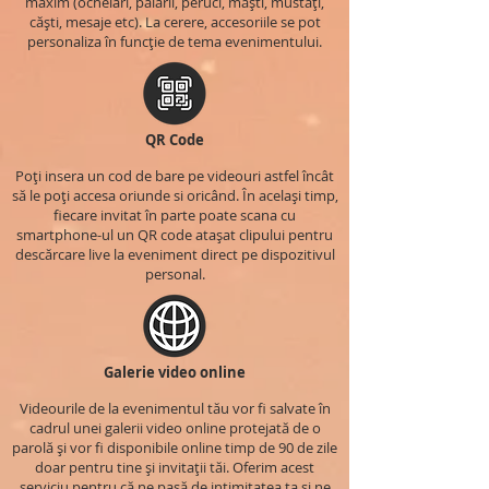
maxim (ochelari, pălării, peruci, măști, mustăți,
căști, mesaje etc). La cerere, accesoriile se pot
personaliza în funcție de tema evenimentului.
QR Code
Poți insera un cod de bare pe videouri astfel încât
să le poți accesa oriunde si oricând. În același timp,
fiecare invitat în parte poate scana cu
smartphone-ul un QR code atașat clipului pentru
descărcare live la eveniment direct pe dispozitivul
personal.
Galerie video online
Videourile de la evenimentul tău vor fi salvate în
cadrul unei galerii video online protejată de o
parolă și vor fi disponibile online timp de 90 de zile
doar pentru tine și invitații tăi. Oferim acest
serviciu pentru că ne pasă de intimitatea ta și ne