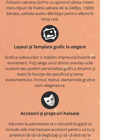
Folosim camera GoPro cu ajutorul căreia creem
mini-clipuri de înaltă calitate 4K la 240fps, 15000
bitrate, calitate audio 480 kbps pentru efecte în
timp real.
Layout și Template grafic la alegere
Grafica videourilor o stablim impreună înainte de
eveniment. Poți alege unul dintre overlay-urile
noastre sau putem personaliza grafica dinamic și
static în funcție de specificul și tema
evenimentului. Fontul, textul, elementele grafice
sunt alegerea ta.
Accesorii și props-uri haioase
Aducem la petrecerea ta o recuzită bogată ce
include cele mai haioase accesorii pentru ca tu și
prietenii tăi să vă deghizați și să vă distrați la