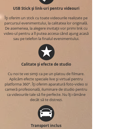
USB Stick și link-uri pentru videouri
Îți oferim un stick cu toate videourile realizate pe
parcursul evenimentului, la calitatea lor originală.
De asemenea, la alegere invitații vor primi link cu
video-ul pentru a îl putea accesa când ajung acasă
sau pe telefon la finalul evenimentului.
Calitate și efecte de studio
Cu noi te vei simți ca pe un platou de filmare.
Aplicăm efecte speciale live și virtual pentru
platforma 360°. Îți oferim aparatură foto-video si
cameră profesională, iluminare de studio pentru
ca videourile tale să fie perfecte. Nu îți rămâne
decât să te distrezi.
Transport inclus