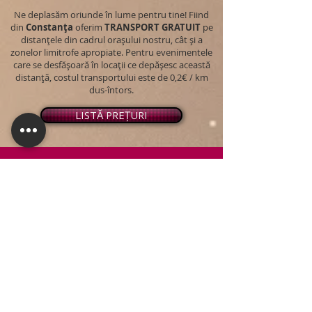
Ne deplasăm oriunde în lume pentru tine! Fiind
din
Constanța
oferim
TRANSPORT
GRATUIT
pe
distanțele din cadrul orașului nostru, cât și a
zonelor limitrofe apropiate. Pentru evenimentele
care se desfășoară în locații ce depășesc această
distanță, costul transportului este de 0,2€ / km
dus-întors.
LISTĂ PREȚURI
© 2026 - Snap PhotoBooth
Toate drepturile sunt rezervate.
CABINĂ FOTO
OGLINDA MAGICĂ
VIDEO BOOTH 360°
PACHETE STANDARD
PACHET PERSONALIZAT