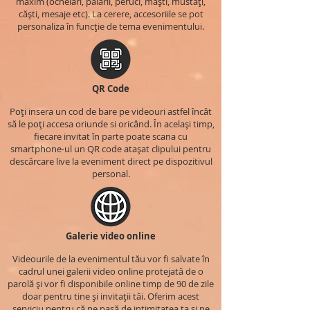
maxim (ochelari, pălării, peruci, măști, mustăți,
căști, mesaje etc). La cerere, accesoriile se pot
personaliza în funcție de tema evenimentului.
QR Code
Poți insera un cod de bare pe videouri astfel încât
să le poți accesa oriunde si oricând. În același timp,
fiecare invitat în parte poate scana cu
smartphone-ul un QR code atașat clipului pentru
descărcare live la eveniment direct pe dispozitivul
personal.
Galerie video online
Videourile de la evenimentul tău vor fi salvate în
cadrul unei galerii video online protejată de o
parolă și vor fi disponibile online timp de 90 de zile
doar pentru tine și invitații tăi. Oferim acest
serviciu pentru că ne pasă de intimitatea ta și ne