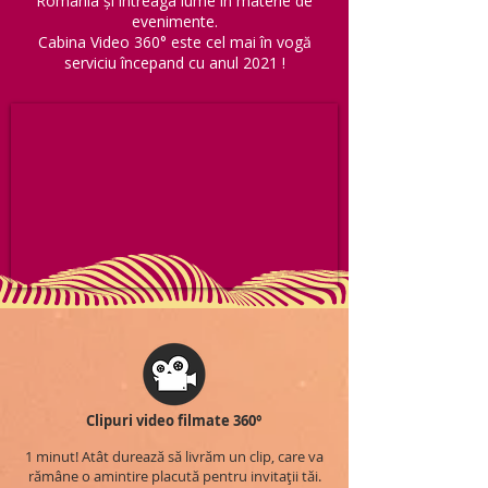
România și întreaga lume în materie de
evenimente.
Cabina Video 360° este cel mai în vogă
serviciu începand cu anul 2021 !
Clipuri video filmate 360°
1 minut! Atât durează să livrăm un clip, care va
rămâne o amintire placută pentru invitații tăi.