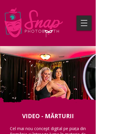
VIDEO - MĂRTURII
Cel mai nou concept digital pe piața din