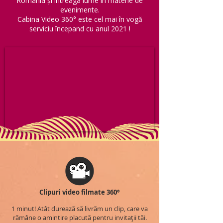
România și întreaga lume în materie de
evenimente.
Cabina Video 360° este cel mai în vogă
serviciu începand cu anul 2021 !
Clipuri video filmate 360°
1 minut! Atât durează să livrăm un clip, care va
rămâne o amintire placută pentru invitații tăi.