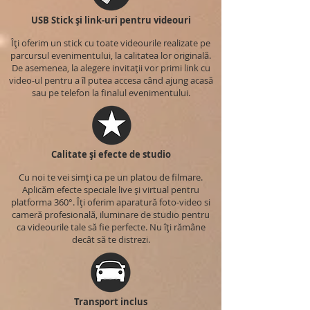
USB Stick și link-uri pentru videouri
Îți oferim un stick cu toate videourile realizate pe
parcursul evenimentului, la calitatea lor originală.
De asemenea, la alegere invitații vor primi link cu
video-ul pentru a îl putea accesa când ajung acasă
sau pe telefon la finalul evenimentului.
Calitate și efecte de studio
Cu noi te vei simți ca pe un platou de filmare.
Aplicăm efecte speciale live și virtual pentru
platforma 360°. Îți oferim aparatură foto-video si
cameră profesională, iluminare de studio pentru
ca videourile tale să fie perfecte. Nu îți rămâne
decât să te distrezi.
Transport inclus