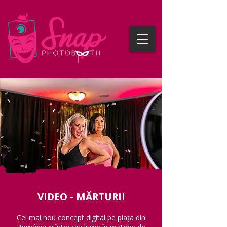
VIDEO - MĂRTURII
Cel mai nou concept digital pe piața din