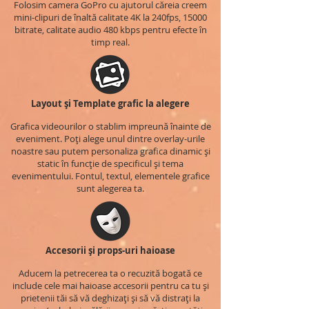
Folosim camera GoPro cu ajutorul căreia creem
mini-clipuri de înaltă calitate 4K la 240fps, 15000
bitrate, calitate audio 480 kbps pentru efecte în
timp real.
Layout și Template grafic la alegere
Grafica videourilor o stablim impreună înainte de
eveniment. Poți alege unul dintre overlay-urile
noastre sau putem personaliza grafica dinamic și
static în funcție de specificul și tema
evenimentului. Fontul, textul, elementele grafice
sunt alegerea ta.
Accesorii și props-uri haioase
Aducem la petrecerea ta o recuzită bogată ce
include cele mai haioase accesorii pentru ca tu și
prietenii tăi să vă deghizați și să vă distrați la