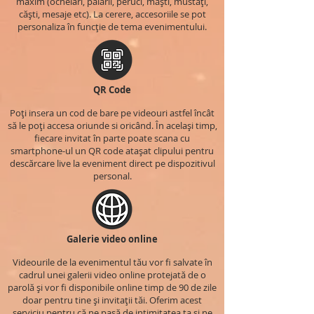
maxim (ochelari, pălării, peruci, măști, mustăți,
căști, mesaje etc). La cerere, accesoriile se pot
personaliza în funcție de tema evenimentului.
QR Code
Poți insera un cod de bare pe videouri astfel încât
să le poți accesa oriunde si oricând. În același timp,
fiecare invitat în parte poate scana cu
smartphone-ul un QR code atașat clipului pentru
descărcare live la eveniment direct pe dispozitivul
personal.
Galerie video online
Videourile de la evenimentul tău vor fi salvate în
cadrul unei galerii video online protejată de o
parolă și vor fi disponibile online timp de 90 de zile
doar pentru tine și invitații tăi. Oferim acest
serviciu pentru că ne pasă de intimitatea ta și ne