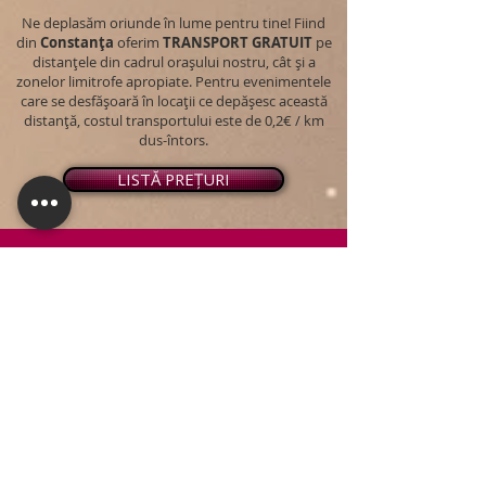
Ne deplasăm oriunde în lume pentru tine! Fiind
din
Constanța
oferim
TRANSPORT
GRATUIT
pe
distanțele din cadrul orașului nostru, cât și a
zonelor limitrofe apropiate. Pentru evenimentele
care se desfășoară în locații ce depășesc această
distanță, costul transportului este de 0,2€ / km
dus-întors.
LISTĂ PREȚURI
© 2026 - Snap PhotoBooth
Toate drepturile sunt rezervate.
CABINĂ FOTO
OGLINDA MAGICĂ
VIDEO BOOTH 360°
PACHETE STANDARD
PACHET PERSONALIZAT