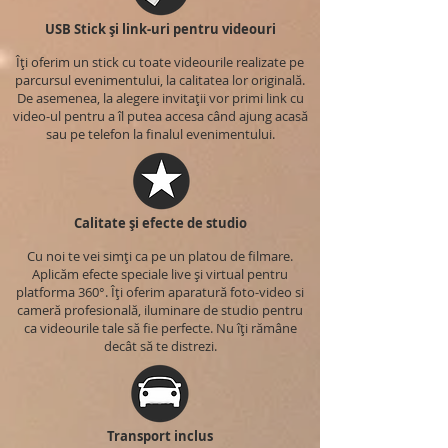
USB Stick și link-uri pentru videouri
Îți oferim un stick cu toate videourile realizate pe
parcursul evenimentului, la calitatea lor originală.
De asemenea, la alegere invitații vor primi link cu
video-ul pentru a îl putea accesa când ajung acasă
sau pe telefon la finalul evenimentului.
Calitate și efecte de studio
Cu noi te vei simți ca pe un platou de filmare.
Aplicăm efecte speciale live și virtual pentru
platforma 360°. Îți oferim aparatură foto-video si
cameră profesională, iluminare de studio pentru
ca videourile tale să fie perfecte. Nu îți rămâne
decât să te distrezi.
Transport inclus