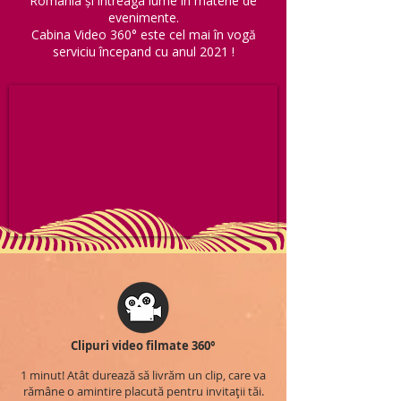
România și întreaga lume în materie de
evenimente.
Cabina Video 360° este cel mai în vogă
serviciu începand cu anul 2021 !
Clipuri video filmate 360°
1 minut! Atât durează să livrăm un clip, care va
rămâne o amintire placută pentru invitații tăi.