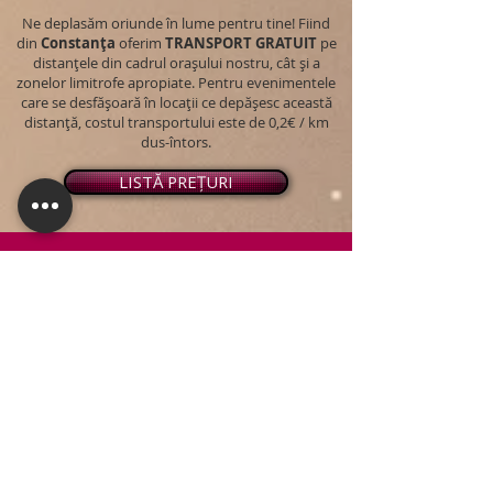
Ne deplasăm oriunde în lume pentru tine! Fiind
din
Constanța
oferim
TRANSPORT
GRATUIT
pe
distanțele din cadrul orașului nostru, cât și a
zonelor limitrofe apropiate. Pentru evenimentele
care se desfășoară în locații ce depășesc această
distanță, costul transportului este de 0,2€ / km
dus-întors.
LISTĂ PREȚURI
© 2026 - Snap PhotoBooth
Toate drepturile sunt rezervate.
CABINĂ FOTO
OGLINDA MAGICĂ
VIDEO BOOTH 360°
PACHETE STANDARD
PACHET PERSONALIZAT