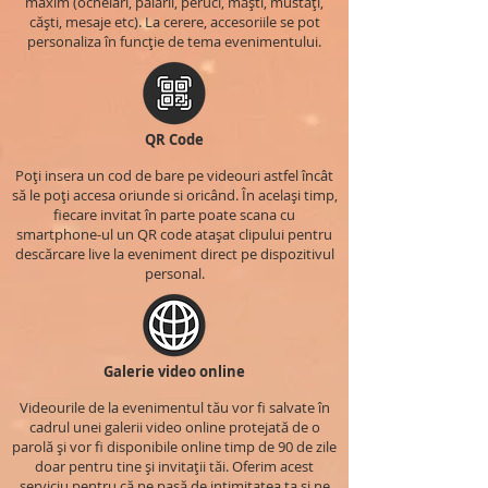
maxim (ochelari, pălării, peruci, măști, mustăți,
căști, mesaje etc). La cerere, accesoriile se pot
personaliza în funcție de tema evenimentului.
QR Code
Poți insera un cod de bare pe videouri astfel încât
să le poți accesa oriunde si oricând. În același timp,
fiecare invitat în parte poate scana cu
smartphone-ul un QR code atașat clipului pentru
descărcare live la eveniment direct pe dispozitivul
personal.
Galerie video online
Videourile de la evenimentul tău vor fi salvate în
cadrul unei galerii video online protejată de o
parolă și vor fi disponibile online timp de 90 de zile
doar pentru tine și invitații tăi. Oferim acest
serviciu pentru că ne pasă de intimitatea ta și ne