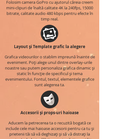
Folosim camera GoPro cu ajutorul căreia creem
mini-clipuri de înaltă calitate 4K la 240fps, 15000
bitrate, calitate audio 480 kbps pentru efecte în
timp real.
Layout și Template grafic la alegere
Grafica videourilor o stablim impreună înainte de
eveniment. Poți alege unul dintre overlay-urile
noastre sau putem personaliza grafica dinamic și
static în funcție de specificul și tema
evenimentului. Fontul, textul, elementele grafice
sunt alegerea ta.
Accesorii și props-uri haioase
Aducem la petrecerea ta o recuzită bogată ce
include cele mai haioase accesorii pentru ca tu și
prietenii tăi să vă deghizați și să vă distrați la