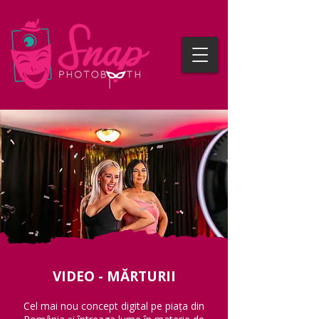
VIDEO - MĂRTURII
Cel mai nou concept digital pe piața din