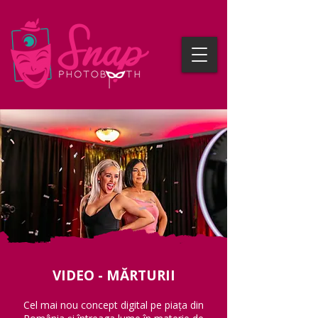
VIDEO - MĂRTURII
Cel mai nou concept digital pe piața din