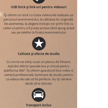
USB Stick și link-uri pentru videouri
Îți oferim un stick cu toate videourile realizate pe
parcursul evenimentului, la calitatea lor originală.
De asemenea, la alegere invitații vor primi link cu
video-ul pentru a îl putea accesa când ajung acasă
sau pe telefon la finalul evenimentului.
Calitate și efecte de studio
Cu noi te vei simți ca pe un platou de filmare.
Aplicăm efecte speciale live și virtual pentru
platforma 360°. Îți oferim aparatură foto-video si
cameră profesională, iluminare de studio pentru
ca videourile tale să fie perfecte. Nu îți rămâne
decât să te distrezi.
Transport inclus