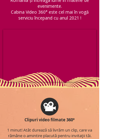
România și întreaga lume în materie de
evenimente.
Cabina Video 360° este cel mai în vogă
serviciu începand cu anul 2021 !
Clipuri video filmate 360°
1 minut! Atât durează să livrăm un clip, care va
rămâne o amintire placută pentru invitații tăi.