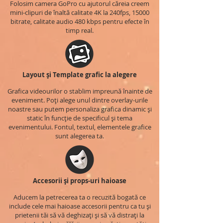
Folosim camera GoPro cu ajutorul căreia creem
mini-clipuri de înaltă calitate 4K la 240fps, 15000
bitrate, calitate audio 480 kbps pentru efecte în
timp real.
Layout și Template grafic la alegere
Grafica videourilor o stablim impreună înainte de
eveniment. Poți alege unul dintre overlay-urile
noastre sau putem personaliza grafica dinamic și
static în funcție de specificul și tema
evenimentului. Fontul, textul, elementele grafice
sunt alegerea ta.
Accesorii și props-uri haioase
Aducem la petrecerea ta o recuzită bogată ce
include cele mai haioase accesorii pentru ca tu și
prietenii tăi să vă deghizați și să vă distrați la