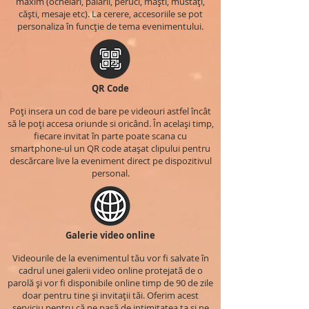
maxim (ochelari, pălării, peruci, măști, mustăți,
căști, mesaje etc). La cerere, accesoriile se pot
personaliza în funcție de tema evenimentului.
QR Code
Poți insera un cod de bare pe videouri astfel încât
să le poți accesa oriunde si oricând. În același timp,
fiecare invitat în parte poate scana cu
smartphone-ul un QR code atașat clipului pentru
descărcare live la eveniment direct pe dispozitivul
personal.
Galerie video online
Videourile de la evenimentul tău vor fi salvate în
cadrul unei galerii video online protejată de o
parolă și vor fi disponibile online timp de 90 de zile
doar pentru tine și invitații tăi. Oferim acest
serviciu pentru că ne pasă de intimitatea ta și ne