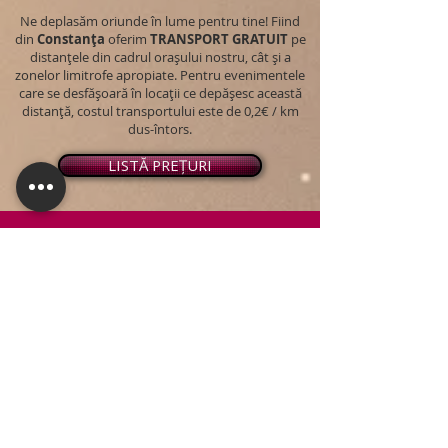
Ne deplasăm oriunde în lume pentru tine! Fiind
din
Constanța
oferim
TRANSPORT
GRATUIT
pe
distanțele din cadrul orașului nostru, cât și a
zonelor limitrofe apropiate. Pentru evenimentele
care se desfășoară în locații ce depășesc această
distanță, costul transportului este de 0,2€ / km
dus-întors.
LISTĂ PREȚURI
© 2026 - Snap PhotoBooth
Toate drepturile sunt rezervate.
CABINĂ FOTO
OGLINDA MAGICĂ
VIDEO BOOTH 360°
PACHETE STANDARD
PACHET PERSONALIZAT