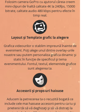
Folosim camera GoPro cu ajutorul căreia creem
mini-clipuri de înaltă calitate 4K la 240fps, 15000
bitrate, calitate audio 480 kbps pentru efecte în
timp real.
Layout și Template grafic la alegere
Grafica videourilor o stablim impreună înainte de
eveniment. Poți alege unul dintre overlay-urile
noastre sau putem personaliza grafica dinamic și
static în funcție de specificul și tema
evenimentului. Fontul, textul, elementele grafice
sunt alegerea ta.
Accesorii și props-uri haioase
Aducem la petrecerea ta o recuzită bogată ce
include cele mai haioase accesorii pentru ca tu și
prietenii tăi să vă deghizați și să vă distrați la