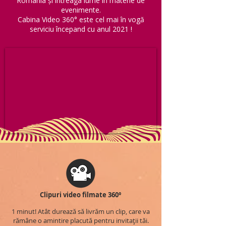
România și întreaga lume în materie de
evenimente.
Cabina Video 360° este cel mai în vogă
serviciu începand cu anul 2021 !
Clipuri video filmate 360°
1 minut! Atât durează să livrăm un clip, care va
rămâne o amintire placută pentru invitații tăi.