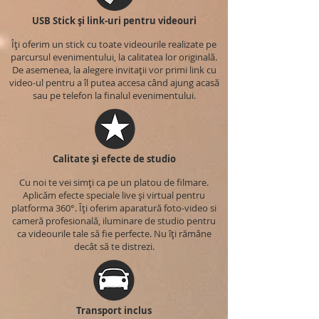
USB Stick și link-uri pentru videouri
Îți oferim un stick cu toate videourile realizate pe
parcursul evenimentului, la calitatea lor originală.
De asemenea, la alegere invitații vor primi link cu
video-ul pentru a îl putea accesa când ajung acasă
sau pe telefon la finalul evenimentului.
Calitate și efecte de studio
Cu noi te vei simți ca pe un platou de filmare.
Aplicăm efecte speciale live și virtual pentru
platforma 360°. Îți oferim aparatură foto-video si
cameră profesională, iluminare de studio pentru
ca videourile tale să fie perfecte. Nu îți rămâne
decât să te distrezi.
Transport inclus