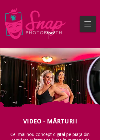
VIDEO - MĂRTURII
Cel mai nou concept digital pe piața din