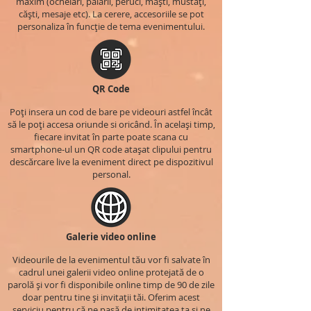
maxim (ochelari, pălării, peruci, măști, mustăți,
căști, mesaje etc). La cerere, accesoriile se pot
personaliza în funcție de tema evenimentului.
QR Code
Poți insera un cod de bare pe videouri astfel încât
să le poți accesa oriunde si oricând. În același timp,
fiecare invitat în parte poate scana cu
smartphone-ul un QR code atașat clipului pentru
descărcare live la eveniment direct pe dispozitivul
personal.
Galerie video online
Videourile de la evenimentul tău vor fi salvate în
cadrul unei galerii video online protejată de o
parolă și vor fi disponibile online timp de 90 de zile
doar pentru tine și invitații tăi. Oferim acest
serviciu pentru că ne pasă de intimitatea ta și ne