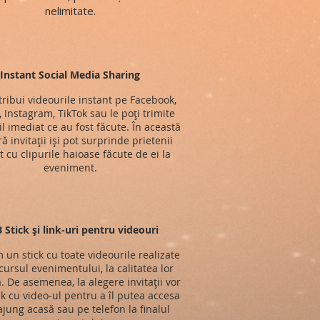
nelimitate.
Instant Social Media Sharing
stribui videourile instant pe Facebook,
, Instagram, TikTok sau le poți trimite
l imediat ce au fost făcute. În această
 invitații iși pot surprinde prietenii
t cu clipurile haioase făcute de ei la
eveniment.
 Stick și link-uri pentru videouri
im un stick cu toate videourile realizate
ursul evenimentului, la calitatea lor
ă. De asemenea, la alegere invitații vor
nk cu video-ul pentru a îl putea accesa
jung acasă sau pe telefon la finalul