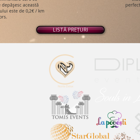
ce depășesc această
perfect
ului este de 0,2€ / km
ors.
LISTĂ PREȚURI