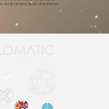
e. Nu îți rămâne decât să te distrezi.