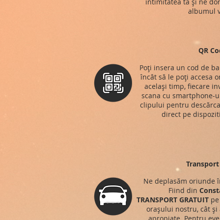
intimitatea ta și ne do
albumul v
QR Co
Poți insera un cod de ba
încât să le poți accesa o
același timp, fiecare in
scana cu smartphone-ul
clipului pentru descărca
direct pe dispozit
Transport 
Ne deplasăm oriunde î
Fiind din
Const
TRANSPORT
GRATUIT
pe 
orașului nostru, cât și
apropiate. Pentru eve