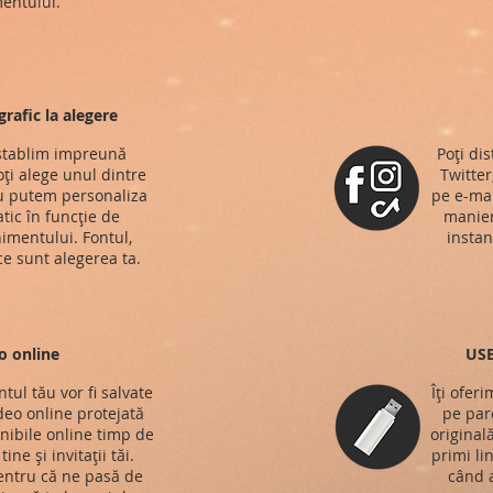
entului.
rafic la alegere
 stablim impreună
Poți di
ți alege unul dintre
Twitter
au putem personaliza
pe e-mai
atic în funcție de
manieră
nimentului. Fontul,
instan
ce sunt alegerea ta.
o online
USB
tul tău vor fi salvate
Îți ofer
ideo online protejată
pe parc
onibile online timp de
original
ine și invitații tăi.
primi li
entru că ne pasă de
când a