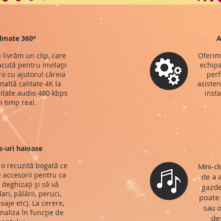
ilmate 360°
A
 livrăm un clip, care
Oferim
cută pentru invitații
echipa
o cu ajutorul căreia
perf
naltă calitate 4K la
asisten
litate audio 480 kbps
insta
n timp real.
s-uri haioase
o recuzită bogată ce
Mini-c
 accesorii pentru ca
de a 
ă deghizați și să vă
gazde
ari, pălării, peruci,
poate 
saje etc). La cerere,
sau o
naliza în funcție de
des