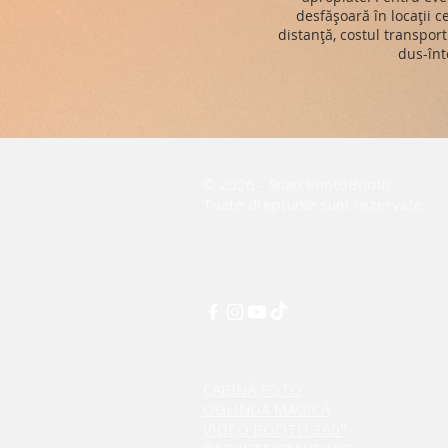
desfășoară în locații 
distanță, costul transport
dus-înt
© 2026 - Snap PhotoBooth
Toate drepturile sunt rezervate.
CABINĂ FOTO
OGLINDA MAGICĂ
VIDEO BOOTH 360°