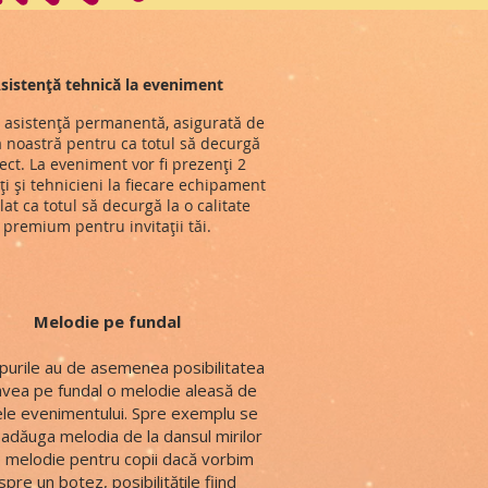
sistență tehnică la eveniment
 asistență permanentă, asigurată de
 noastră pentru ca totul să decurgă
ect. La eveniment vor fi prezenți 2
ți și tehnicieni la fiecare echipament
lat ca totul să decurgă la o calitate
premium pentru invitații tăi.
Melodie pe fundal
lipurile au de asemenea posibilitatea
avea pe fundal o melodie aleasă de
le evenimentului. Spre exemplu se
adăuga melodia de la dansul mirilor
 melodie pentru copii dacă vorbim
pre un botez, posibilitățile fiind