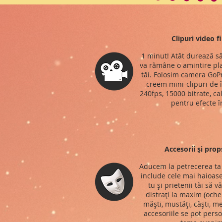
Clipuri video f
1 minut! Atât durează să
va rămâne o amintire pla
tăi. Folosim camera GoPr
creem mini-clipuri de î
240fps, 15000 bitrate, ca
pentru efecte î
Accesorii și prop
Aducem la petrecerea ta 
include cele mai haioase
tu și prietenii tăi să v
distrați la maxim (ochel
măști, mustăți, căști, me
accesoriile se pot perso