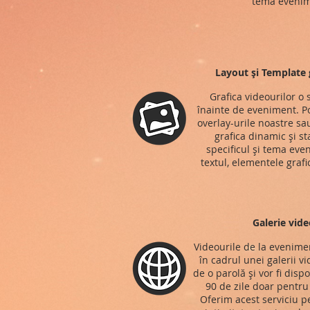
tema evenim
Layout și Template g
Grafica videourilor o
înainte de eveniment. Po
overlay-urile noastre s
grafica dinamic și st
specificul și tema eve
textul, elementele grafi
Galerie vide
Videourile de la evenimen
în cadrul unei galerii v
de o parolă și vor fi disp
90 de zile doar pentru t
Oferim acest serviciu p