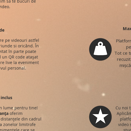
rim să te bucuri de
ideo.
Max
de
re pe videouri astfel
Platfor
riunde si oricând. În
pe
vitat în parte poate
Tot ce t
 un QR code atașat
recuzit
re live la eveniment
mișcăr
ivul personal.
inclus
n lume pentru tine!
Cu noi t
anța
oferim
Aplicăm
distanțele din cadrul
platf
 a zonelor limitrofe
video 
nimentele care se
stud