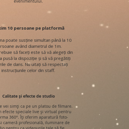
evenimentului.
im 10 persoane pe platformă
ma poate susține simultan până la 10
rsoane având diametrul de 1m.
rebuie să faceți este să vă alegeți din
a pusă la dispoziție și să vă pregătiți
ile de dans. Nu uitați să respectați
instrucțiunile celor din staff.
Calitate și efecte de studio
e vei simți ca pe un platou de filmare.
 efecte speciale live și virtual pentru
orma 360°. Îți oferim aparatură foto-
si cameră profesională, iluminare de
io pentru ca videourile tale să fie