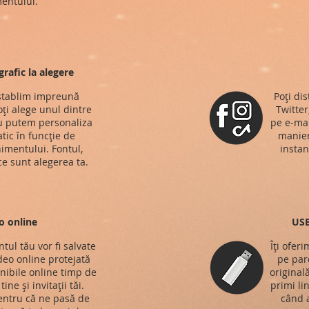
entului.
rafic la alegere
 stablim impreună
Poți di
ți alege unul dintre
Twitter
au putem personaliza
pe e-mai
atic în funcție de
manieră
nimentului. Fontul,
instan
ce sunt alegerea ta.
o online
USB
tul tău vor fi salvate
Îți ofer
ideo online protejată
pe parc
onibile online timp de
original
ine și invitații tăi.
primi li
entru că ne pasă de
când a