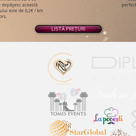
ce depășesc această
perfect
ului este de 0,2€ / km
ors.
LISTĂ PREȚURI