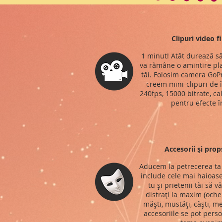
Clipuri video f
1 minut! Atât durează să
va rămâne o amintire pla
tăi. Folosim camera GoPr
creem mini-clipuri de î
240fps, 15000 bitrate, ca
pentru efecte î
Accesorii și prop
Aducem la petrecerea ta 
include cele mai haioase
tu și prietenii tăi să v
distrați la maxim (ochel
măști, mustăți, căști, me
accesoriile se pot perso