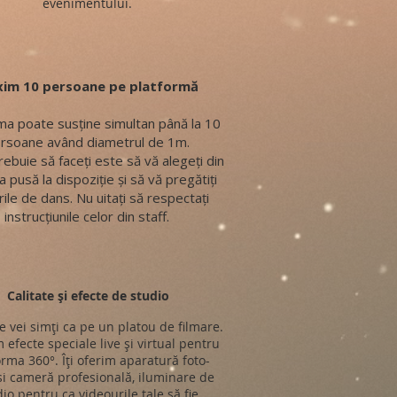
evenimentului.
im 10 persoane pe platformă
ma poate susține simultan până la 10
rsoane având diametrul de 1m.
rebuie să faceți este să vă alegeți din
a pusă la dispoziție și să vă pregătiți
ile de dans. Nu uitați să respectați
instrucțiunile celor din staff.
Calitate și efecte de studio
e vei simți ca pe un platou de filmare.
 efecte speciale live și virtual pentru
orma 360°. Îți oferim aparatură foto-
si cameră profesională, iluminare de
io pentru ca videourile tale să fie