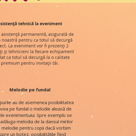
sistență tehnică la eveniment
 asistență permanentă, asigurată de
 noastră pentru ca totul să decurgă
ect. La eveniment vor fi prezenți 2
ți și tehnicieni la fiecare echipament
lat ca totul să decurgă la o calitate
premium pentru invitații tăi.
Melodie pe fundal
lipurile au de asemenea posibilitatea
avea pe fundal o melodie aleasă de
le evenimentului. Spre exemplu se
adăuga melodia de la dansul mirilor
 melodie pentru copii dacă vorbim
pre un botez, posibilitățile fiind