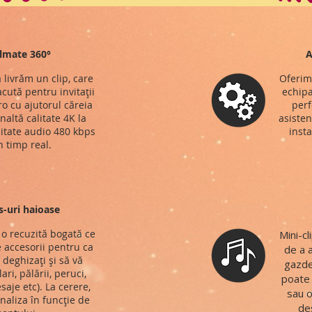
ilmate 360°
A
 livrăm un clip, care
Oferim
cută pentru invitații
echipa
o cu ajutorul căreia
perf
naltă calitate 4K la
asisten
litate audio 480 kbps
insta
n timp real.
s-uri haioase
o recuzită bogată ce
Mini-c
 accesorii pentru ca
de a 
ă deghizați și să vă
gazde
ari, pălării, peruci,
poate 
saje etc). La cerere,
sau o
naliza în funcție de
des