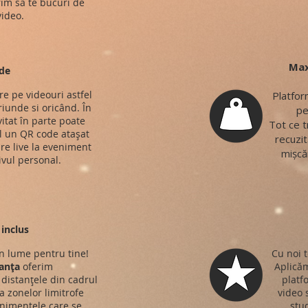
rim să te bucuri de
ideo.
Max
de
re pe videouri astfel
Platfor
riunde si oricând. În
pe
vitat în parte poate
Tot ce t
 un QR code atașat
recuzit
re live la eveniment
mișcăr
ivul personal.
inclus
n lume pentru tine!
Cu noi t
anța
oferim
Aplicăm
distanțele din cadrul
platf
 a zonelor limitrofe
video 
nimentele care se
stud