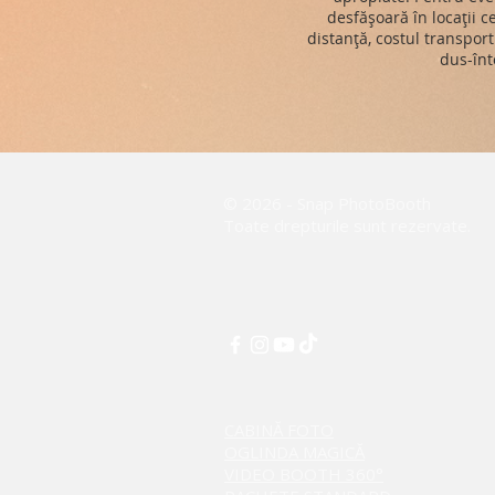
desfășoară în locații 
distanță, costul transport
dus-înt
© 2026 - Snap PhotoBooth
Toate drepturile sunt rezervate.
CABINĂ FOTO
OGLINDA MAGICĂ
VIDEO BOOTH 360°