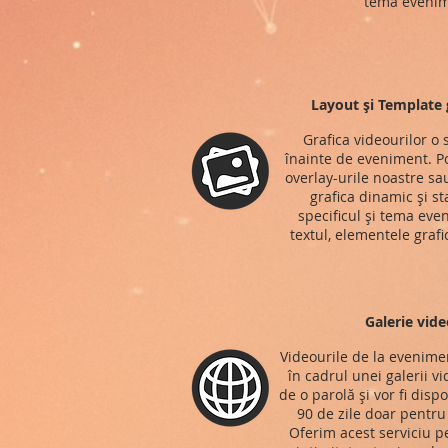
tema evenim
Layout și Template g
Grafica videourilor o
înainte de eveniment. Po
overlay-urile noastre s
grafica dinamic și st
specificul și tema eve
textul, elementele grafi
Galerie vide
Videourile de la evenimen
în cadrul unei galerii v
de o parolă și vor fi disp
90 de zile doar pentru t
Oferim acest serviciu p