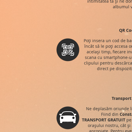
intimitatea ta și ne do
albumul v
QR Co
Poți insera un cod de ba
încât să le poți accesa o
același timp, fiecare in
scana cu smartphone-ul
clipului pentru descărca
direct pe dispozit
Transport 
Ne deplasăm oriunde î
Fiind din
Const
TRANSPORT
GRATUIT
pe 
orașului nostru, cât și
apropiate. Pentru eve