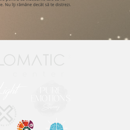
e. Nu îți rămâne decât să te distrezi.