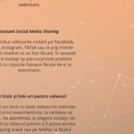
nelimitate.
Instant Social Media Sharing
stribui videourile instant pe Facebook,
, Instagram, TikTok sau le poți trimite
l imediat ce au fost făcute. În această
 invitații iși pot surprinde prietenii
t cu clipurile haioase făcute de ei la
eveniment.
 Stick și link-uri pentru videouri
im un stick cu toate videourile realizate
ursul evenimentului, la calitatea lor
ă. De asemenea, la alegere invitații vor
nk cu video-ul pentru a îl putea accesa
jung acasă sau pe telefon la finalul