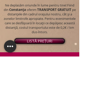
Ne deplasăm oriunde în lume pentru tine! Fiind
din
Constanța
oferim
TRANSPORT
GRATUIT
pe
distanțele din cadrul orașului nostru, cât și a
zonelor limitrofe apropiate. Pentru evenimentele
care se desfășoară în locații ce depășesc această
distanță, costul transportului este de 0,2€ / km
dus-întors.
LISTĂ PREȚURI
© 2026 - Snap PhotoBooth
Toate drepturile sunt rezervate.
CABINĂ FOTO
OGLINDA MAGICĂ
VIDEO BOOTH 360°
PACHETE STANDARD
PACHET PERSONALIZAT