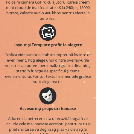
Folosim camera GoPro cu ajutorul căreia creem
mini-clipuri de înaltă calitate 4K la 240fps, 15000
bitrate, calitate audio 480 kbps pentru efecte în
timp real.
Layout și Template grafic la alegere
Grafica videourilor o stablim impreună înainte de
eveniment. Poți alege unul dintre overlay-urile
noastre sau putem personaliza grafica dinamic și
static în funcție de specificul și tema
evenimentului. Fontul, textul, elementele grafice
sunt alegerea ta.
Accesorii și props-uri haioase
Aducem la petrecerea ta o recuzită bogată ce
include cele mai haioase accesorii pentru ca tu și
prietenii tăi să vă deghizați și să vă distrați la