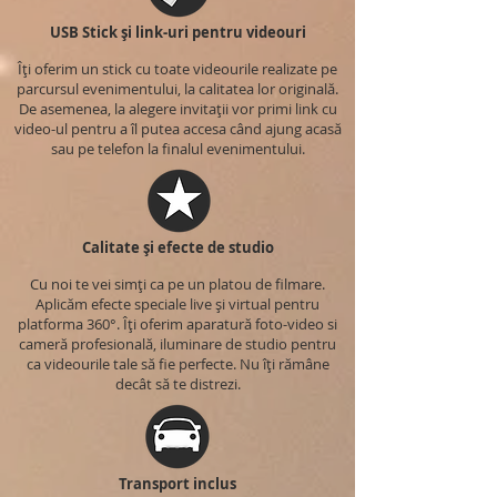
USB Stick și link-uri pentru videouri
Îți oferim un stick cu toate videourile realizate pe
parcursul evenimentului, la calitatea lor originală.
De asemenea, la alegere invitații vor primi link cu
video-ul pentru a îl putea accesa când ajung acasă
sau pe telefon la finalul evenimentului.
Calitate și efecte de studio
Cu noi te vei simți ca pe un platou de filmare.
Aplicăm efecte speciale live și virtual pentru
platforma 360°. Îți oferim aparatură foto-video si
cameră profesională, iluminare de studio pentru
ca videourile tale să fie perfecte. Nu îți rămâne
decât să te distrezi.
Transport inclus