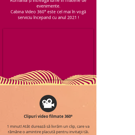
România și întreaga lume în materie de
evenimente.
Cabina Video 360° este cel mai în vogă
serviciu începand cu anul 2021 !
Clipuri video filmate 360°
1 minut! Atât durează să livrăm un clip, care va
rămâne o amintire placută pentru invitații tăi.