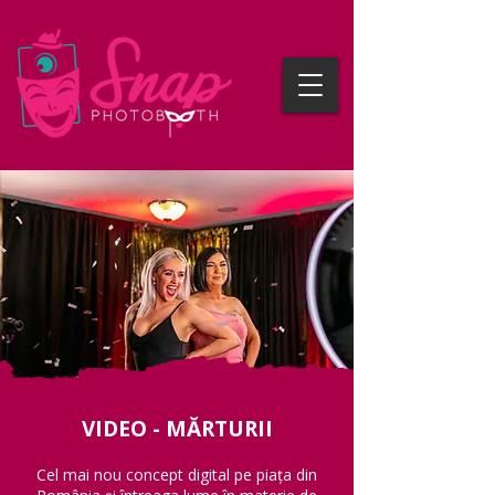
VIDEO - MĂRTURII
Cel mai nou concept digital pe piața din