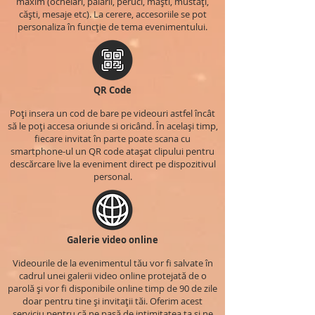
maxim (ochelari, pălării, peruci, măști, mustăți,
căști, mesaje etc). La cerere, accesoriile se pot
personaliza în funcție de tema evenimentului.
QR Code
Poți insera un cod de bare pe videouri astfel încât
să le poți accesa oriunde si oricând. În același timp,
fiecare invitat în parte poate scana cu
smartphone-ul un QR code atașat clipului pentru
descărcare live la eveniment direct pe dispozitivul
personal.
Galerie video online
Videourile de la evenimentul tău vor fi salvate în
cadrul unei galerii video online protejată de o
parolă și vor fi disponibile online timp de 90 de zile
doar pentru tine și invitații tăi. Oferim acest
serviciu pentru că ne pasă de intimitatea ta și ne