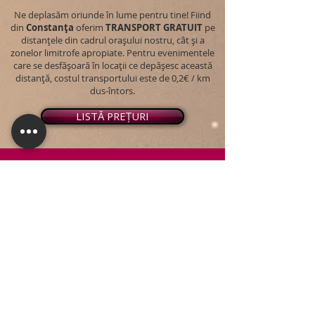
Ne deplasăm oriunde în lume pentru tine! Fiind
din
Constanța
oferim
TRANSPORT
GRATUIT
pe
distanțele din cadrul orașului nostru, cât și a
zonelor limitrofe apropiate. Pentru evenimentele
care se desfășoară în locații ce depășesc această
distanță, costul transportului este de 0,2€ / km
dus-întors.
LISTĂ PREȚURI
© 2026 - Snap PhotoBooth
Toate drepturile sunt rezervate.
CABINĂ FOTO
OGLINDA MAGICĂ
VIDEO BOOTH 360°
PACHETE STANDARD
PACHET PERSONALIZAT