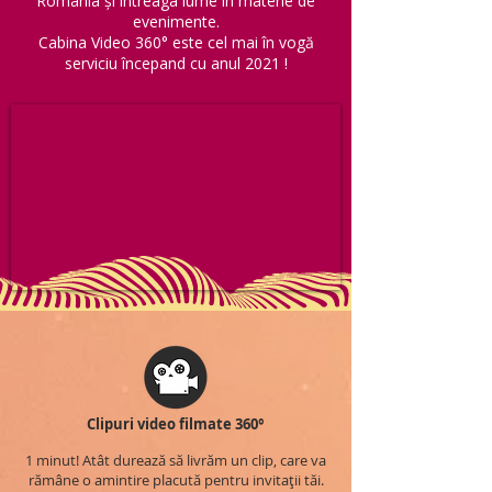
România și întreaga lume în materie de
evenimente.
Cabina Video 360° este cel mai în vogă
serviciu începand cu anul 2021 !
Clipuri video filmate 360°
1 minut! Atât durează să livrăm un clip, care va
rămâne o amintire placută pentru invitații tăi.