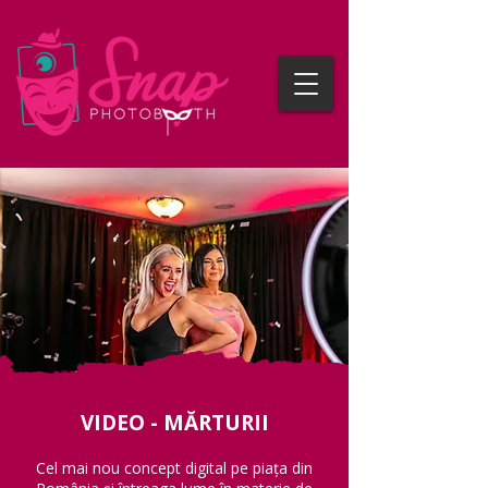
VIDEO - MĂRTURII
Cel mai nou concept digital pe piața din