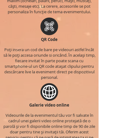
maxim (ochelari, pălării, peruci, măști, mustăți,
căști, mesaje etc). La cerere, accesoriile se pot
personaliza în funcție de tema evenimentului.
QR Code
Poți insera un cod de bare pe videouri astfel încât
să le poți accesa oriunde si oricând. În același timp,
fiecare invitat în parte poate scana cu
smartphone-ul un QR code atașat clipului pentru
descărcare live la eveniment direct pe dispozitivul
personal.
Galerie video online
Videourile de la evenimentul tău vor fi salvate în
cadrul unei galerii video online protejată de o
parolă și vor fi disponibile online timp de 90 de zile
doar pentru tine și invitații tăi. Oferim acest
serviciu pentru că ne pasă de intimitatea ta și ne