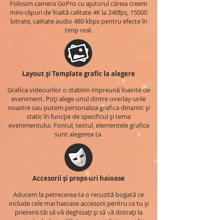
Folosim camera GoPro cu ajutorul căreia creem
mini-clipuri de înaltă calitate 4K la 240fps, 15000
bitrate, calitate audio 480 kbps pentru efecte în
timp real.
Layout și Template grafic la alegere
Grafica videourilor o stablim impreună înainte de
eveniment. Poți alege unul dintre overlay-urile
noastre sau putem personaliza grafica dinamic și
static în funcție de specificul și tema
evenimentului. Fontul, textul, elementele grafice
sunt alegerea ta.
Accesorii și props-uri haioase
Aducem la petrecerea ta o recuzită bogată ce
include cele mai haioase accesorii pentru ca tu și
prietenii tăi să vă deghizați și să vă distrați la