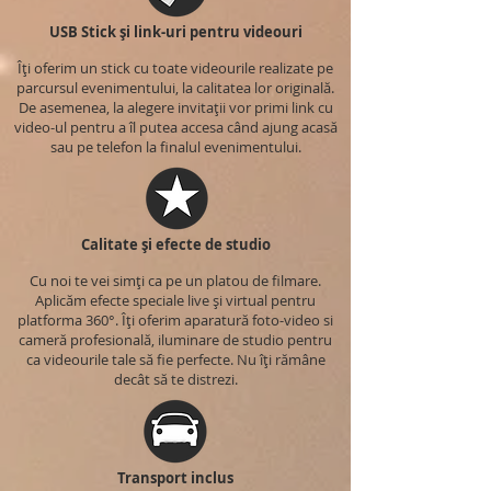
USB Stick și link-uri pentru videouri
Îți oferim un stick cu toate videourile realizate pe
parcursul evenimentului, la calitatea lor originală.
De asemenea, la alegere invitații vor primi link cu
video-ul pentru a îl putea accesa când ajung acasă
sau pe telefon la finalul evenimentului.
Calitate și efecte de studio
Cu noi te vei simți ca pe un platou de filmare.
Aplicăm efecte speciale live și virtual pentru
platforma 360°. Îți oferim aparatură foto-video si
cameră profesională, iluminare de studio pentru
ca videourile tale să fie perfecte. Nu îți rămâne
decât să te distrezi.
Transport inclus