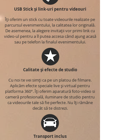
USB Stick și link-uri pentru videouri
Îți oferim un stick cu toate videourile realizate pe
parcursul evenimentului, la calitatea lor originală.
De asemenea, la alegere invitații vor primi link cu
video-ul pentru a îl putea accesa când ajung acasă
sau pe telefon la finalul evenimentului.
Calitate și efecte de studio
Cu noi te vei simți ca pe un platou de filmare.
Aplicăm efecte speciale live și virtual pentru
platforma 360°. Îți oferim aparatură foto-video si
cameră profesională, iluminare de studio pentru
ca videourile tale să fie perfecte. Nu îți rămâne
decât să te distrezi.
Transport inclus