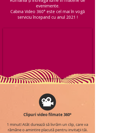
România și întreaga lume în materie de
evenimente.
Cabina Video 360° este cel mai în vogă
serviciu începand cu anul 2021 !
Clipuri video filmate 360°
1 minut! Atât durează să livrăm un clip, care va
rămâne o amintire placută pentru invitații tăi.