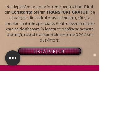
Ne deplasăm oriunde în lume pentru tine! Fiind
din
Constanța
oferim
TRANSPORT
GRATUIT
pe
distanțele din cadrul orașului nostru, cât și a
zonelor limitrofe apropiate. Pentru evenimentele
care se desfășoară în locații ce depășesc această
distanță, costul transportului este de 0,2€ / km
dus-întors.
LISTĂ PREȚURI
© 2026 - Snap PhotoBooth
Toate drepturile sunt rezervate.
CABINĂ FOTO
OGLINDA MAGICĂ
VIDEO BOOTH 360°
PACHETE STANDARD
PACHET PERSONALIZAT