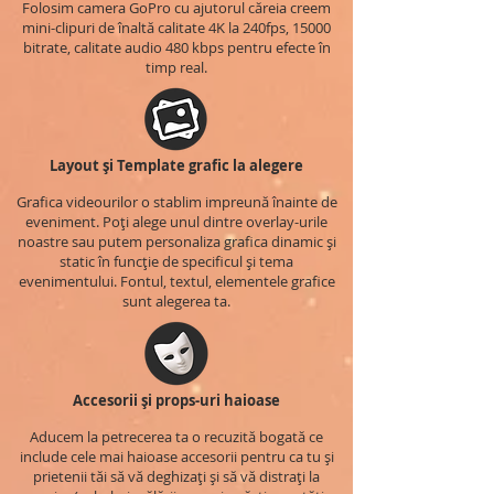
Folosim camera GoPro cu ajutorul căreia creem
mini-clipuri de înaltă calitate 4K la 240fps, 15000
bitrate, calitate audio 480 kbps pentru efecte în
timp real.
Layout și Template grafic la alegere
Grafica videourilor o stablim impreună înainte de
eveniment. Poți alege unul dintre overlay-urile
noastre sau putem personaliza grafica dinamic și
static în funcție de specificul și tema
evenimentului. Fontul, textul, elementele grafice
sunt alegerea ta.
Accesorii și props-uri haioase
Aducem la petrecerea ta o recuzită bogată ce
include cele mai haioase accesorii pentru ca tu și
prietenii tăi să vă deghizați și să vă distrați la