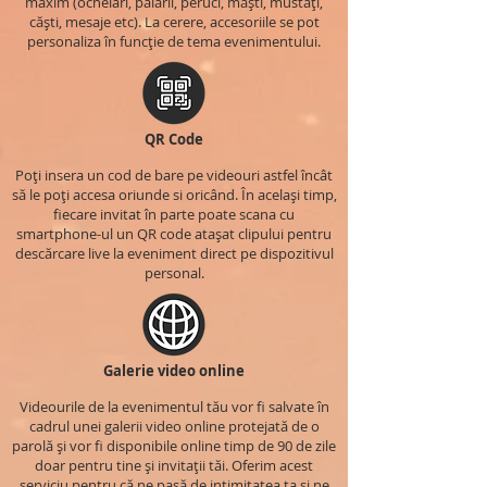
maxim (ochelari, pălării, peruci, măști, mustăți,
căști, mesaje etc). La cerere, accesoriile se pot
personaliza în funcție de tema evenimentului.
QR Code
Poți insera un cod de bare pe videouri astfel încât
să le poți accesa oriunde si oricând. În același timp,
fiecare invitat în parte poate scana cu
smartphone-ul un QR code atașat clipului pentru
descărcare live la eveniment direct pe dispozitivul
personal.
Galerie video online
Videourile de la evenimentul tău vor fi salvate în
cadrul unei galerii video online protejată de o
parolă și vor fi disponibile online timp de 90 de zile
doar pentru tine și invitații tăi. Oferim acest
serviciu pentru că ne pasă de intimitatea ta și ne