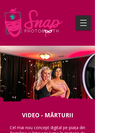
VIDEO - MĂRTURII
Cel mai nou concept digital pe piața din