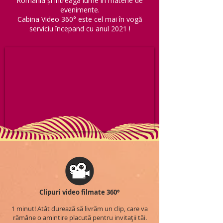
România și întreaga lume în materie de
evenimente.
Cabina Video 360° este cel mai în vogă
serviciu începand cu anul 2021 !
Clipuri video filmate 360°
1 minut! Atât durează să livrăm un clip, care va
rămâne o amintire placută pentru invitații tăi.