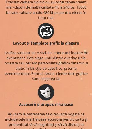
Folosim camera GoPro cu ajutorul căreia creem
mini-clipuri de înaltă calitate 4K la 240fps, 15000
bitrate, calitate audio 480 kbps pentru efecte în
timp real.
Layout și Template grafic la alegere
Grafica videourilor o stablim impreună înainte de
eveniment. Poți alege unul dintre overlay-urile
noastre sau putem personaliza grafica dinamic și
static în funcție de specificul și tema
evenimentului. Fontul, textul, elementele grafice
sunt alegerea ta.
Accesorii și props-uri haioase
Aducem la petrecerea ta o recuzită bogată ce
include cele mai haioase accesorii pentru ca tu și
prietenii tăi să vă deghizați și să vă distrați la