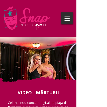
VIDEO - MĂRTURII
Cel mai nou concept digital pe piața din