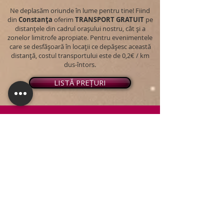
Ne deplasăm oriunde în lume pentru tine! Fiind
din
Constanța
oferim
TRANSPORT
GRATUIT
pe
distanțele din cadrul orașului nostru, cât și a
zonelor limitrofe apropiate. Pentru evenimentele
care se desfășoară în locații ce depășesc această
distanță, costul transportului este de 0,2€ / km
dus-întors.
LISTĂ PREȚURI
© 2026 - Snap PhotoBooth
Toate drepturile sunt rezervate.
CABINĂ FOTO
OGLINDA MAGICĂ
VIDEO BOOTH 360°
PACHETE STANDARD
PACHET PERSONALIZAT