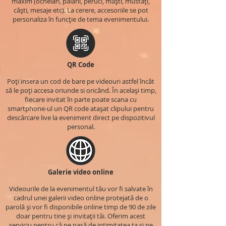
maxim (ochelari, pălării, peruci, măști, mustăți,
căști, mesaje etc). La cerere, accesoriile se pot
personaliza în funcție de tema evenimentului.
QR Code
Poți insera un cod de bare pe videouri astfel încât
să le poți accesa oriunde si oricând. În același timp,
fiecare invitat în parte poate scana cu
smartphone-ul un QR code atașat clipului pentru
descărcare live la eveniment direct pe dispozitivul
personal.
Galerie video online
Videourile de la evenimentul tău vor fi salvate în
cadrul unei galerii video online protejată de o
parolă și vor fi disponibile online timp de 90 de zile
doar pentru tine și invitații tăi. Oferim acest
serviciu pentru că ne pasă de intimitatea ta și ne