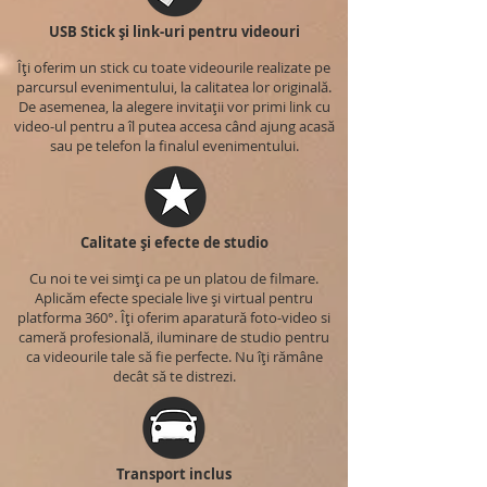
USB Stick și link-uri pentru videouri
Îți oferim un stick cu toate videourile realizate pe
parcursul evenimentului, la calitatea lor originală.
De asemenea, la alegere invitații vor primi link cu
video-ul pentru a îl putea accesa când ajung acasă
sau pe telefon la finalul evenimentului.
Calitate și efecte de studio
Cu noi te vei simți ca pe un platou de filmare.
Aplicăm efecte speciale live și virtual pentru
platforma 360°. Îți oferim aparatură foto-video si
cameră profesională, iluminare de studio pentru
ca videourile tale să fie perfecte. Nu îți rămâne
decât să te distrezi.
Transport inclus