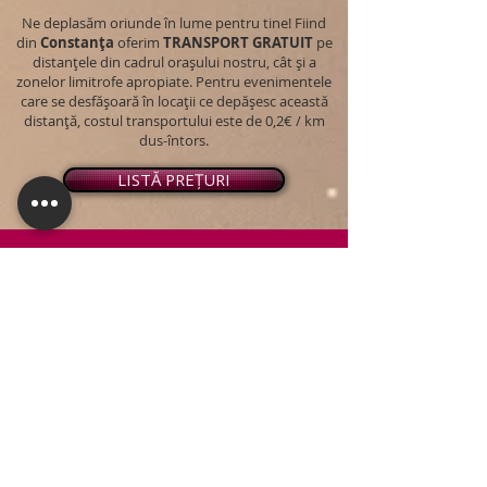
Ne deplasăm oriunde în lume pentru tine! Fiind
din
Constanța
oferim
TRANSPORT
GRATUIT
pe
distanțele din cadrul orașului nostru, cât și a
zonelor limitrofe apropiate. Pentru evenimentele
care se desfășoară în locații ce depășesc această
distanță, costul transportului este de 0,2€ / km
dus-întors.
LISTĂ PREȚURI
© 2026 - Snap PhotoBooth
Toate drepturile sunt rezervate.
CABINĂ FOTO
OGLINDA MAGICĂ
VIDEO BOOTH 360°
PACHETE STANDARD
PACHET PERSONALIZAT