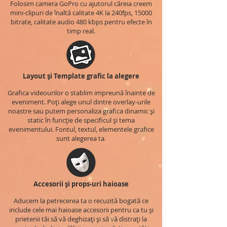
Folosim camera GoPro cu ajutorul căreia creem
mini-clipuri de înaltă calitate 4K la 240fps, 15000
bitrate, calitate audio 480 kbps pentru efecte în
timp real.
Layout și Template grafic la alegere
Grafica videourilor o stablim impreună înainte de
eveniment. Poți alege unul dintre overlay-urile
noastre sau putem personaliza grafica dinamic și
static în funcție de specificul și tema
evenimentului. Fontul, textul, elementele grafice
sunt alegerea ta.
Accesorii și props-uri haioase
Aducem la petrecerea ta o recuzită bogată ce
include cele mai haioase accesorii pentru ca tu și
prietenii tăi să vă deghizați și să vă distrați la