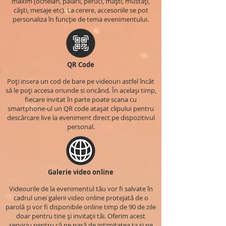
maxim (ochelari, pălării, peruci, măști, mustăți,
căști, mesaje etc). La cerere, accesoriile se pot
personaliza în funcție de tema evenimentului.
QR Code
Poți insera un cod de bare pe videouri astfel încât
să le poți accesa oriunde si oricând. În același timp,
fiecare invitat în parte poate scana cu
smartphone-ul un QR code atașat clipului pentru
descărcare live la eveniment direct pe dispozitivul
personal.
Galerie video online
Videourile de la evenimentul tău vor fi salvate în
cadrul unei galerii video online protejată de o
parolă și vor fi disponibile online timp de 90 de zile
doar pentru tine și invitații tăi. Oferim acest
serviciu pentru că ne pasă de intimitatea ta și ne