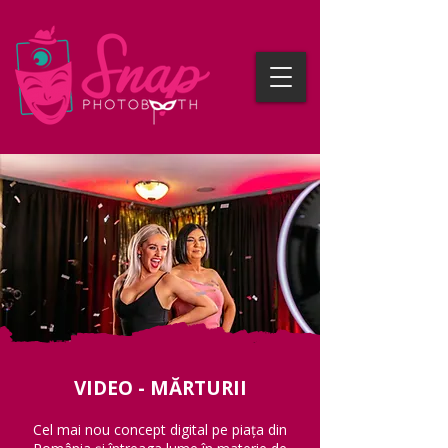
VIDEO - MĂRTURII
Cel mai nou concept digital pe piața din