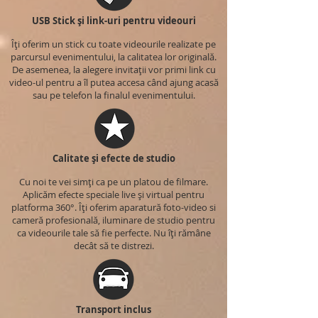
USB Stick și link-uri pentru videouri
Îți oferim un stick cu toate videourile realizate pe
parcursul evenimentului, la calitatea lor originală.
De asemenea, la alegere invitații vor primi link cu
video-ul pentru a îl putea accesa când ajung acasă
sau pe telefon la finalul evenimentului.
Calitate și efecte de studio
Cu noi te vei simți ca pe un platou de filmare.
Aplicăm efecte speciale live și virtual pentru
platforma 360°. Îți oferim aparatură foto-video si
cameră profesională, iluminare de studio pentru
ca videourile tale să fie perfecte. Nu îți rămâne
decât să te distrezi.
Transport inclus