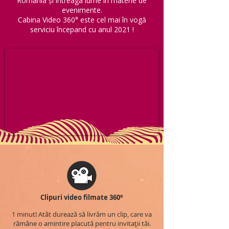
România și întreaga lume în materie de
evenimente.
Cabina Video 360° este cel mai în vogă
serviciu începand cu anul 2021 !
Clipuri video filmate 360°
1 minut! Atât durează să livrăm un clip, care va
rămâne o amintire placută pentru invitații tăi.