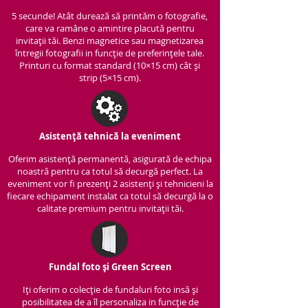
5 secunde! Atât durează să printăm o fotografie,
care va ramâne o amintire placută pentru
invitații tăi. Benzi magnetice sau magnetizarea
întregii fotografii in funcție de preferințele tale.
Printuri cu format standard (10×15 cm) cât și
strip (5×15 cm).
Asistență tehnică la eveniment
Oferim asistență per
manentă, asigurată de echipa
noastră pentru ca totul să decurgă perfect. La
eveniment vor fi prezenți 2 asistenți și tehnicieni la
fiecare echipament instalat ca totul să decurgă la o
calitate premium pentru invitații tăi.
Fundal foto și Green Screen
Iți oferim o colecție de fundaluri foto insă și
posibilitatea de a îl personaliza in funcție de