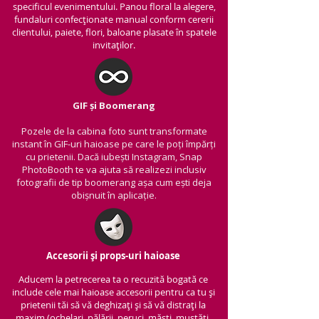
specificul evenimentului. Panou floral la alegere,
fundaluri confecționate manual conform cererii
clientului, paiete, flori, baloane plasate în spatele
invitaților.
GIF și Boomerang
Pozele de la cabina foto sunt transformate
instant în GIF-uri haioase pe care le poți împărți
cu prietenii.
Dacă iubești Instagram, Snap
PhotoBooth te va ajuta să realizezi inclusiv
fotografii de tip boomerang așa cum ești deja
obișnuit în aplicație.
Accesorii și props-uri haioase
Aducem la petrecerea ta o recuzită bogată ce
include cele mai haioase accesorii pentru ca tu și
prietenii tăi să vă deghizați și să vă distrați la
maxim (ochelari, pălării, peruci, măști, mustăți,