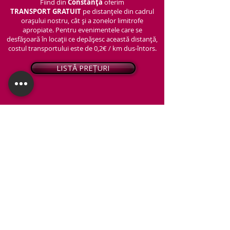
Fiind din
Constanța
oferim
TRANSPORT
GRATUIT
pe distanțele din cadrul
orașului nostru, cât și a zonelor limitrofe
apropiate. Pentru evenimentele care se
desfășoară în locații ce depășesc această distanță,
costul transportului este de 0,2€ / km dus-întors.
LISTĂ PREȚURI
© 2026 - Snap PhotoBooth
Toate drepturile sunt rezervate.
CABINĂ FOTO
OGLINDA MAGICĂ
VIDEO BOOTH 360°
PACHETE STANDARD
PACHET PERSONALIZAT
ARTIFICII ȘI FUM GREU
Protecția datelor personale