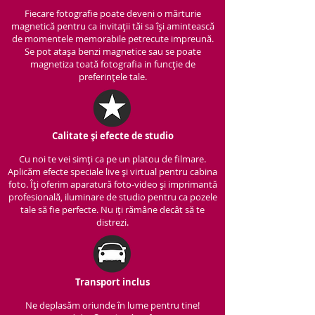
Fiecare fotografie poate deveni o mărturie
magnetică pentru ca invitații tăi sa își amintească
de momentele memorabile petrecute impreună.
Se pot atașa benzi magnetice sau se poate
magnetiza toată fotografia in funcție de
preferințele tale.
Calitate și efecte de studio
Cu noi te vei simți ca pe un platou de filmare.
Aplicăm efecte speciale live și virtual pentru cabina
foto. Îți oferim aparatură foto-video și imprimantă
profesională, iluminare de studio pentru ca pozele
tale să fie perfecte. Nu iți rămâne decât să te
distrezi.
Transport inclus
Ne deplasăm oriunde în lume pentru tine!