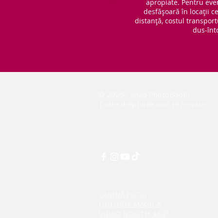
apropiate. Pentru eve
desfășoară în locații 
distanță, costul transport
dus-înt
© 2026 - Snap PhotoBooth
Toate drepturile sunt rezervate.
CABINĂ FOTO
OGLINDA MAGICĂ
VIDEO BOOTH 360°