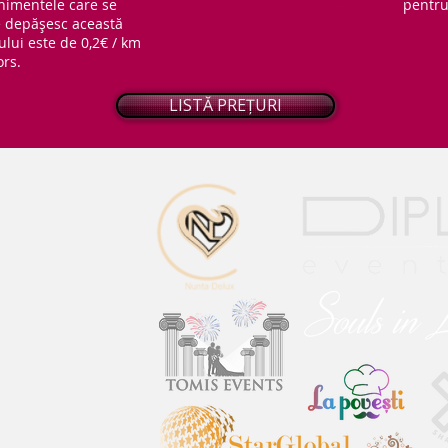
nimentele care se
pentru 
ce depășesc această
ului este de 0,2€ / km
ors.
LISTĂ PREȚURI