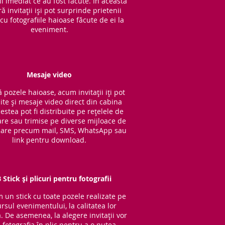
l imediat ce au fost făcute. În această
 invitații iși pot surprinde prietenii
cu fotografiile haioase făcute de ei la
eveniment.
Mesaje video
 pozele haioase, acum invitații iți pot
ite și mesaje video direct din cabina
cestea pot fi distribuite pe rețelele de
are sau trimise pe diverse mijloace de
are precum mail, SMS, WhatsApp sau
link pentru download.
 Stick și plicuri pentru fotografii
im un stick cu to
ate pozele realizate pe
rsul evenimentului, la calitatea lor
ă. De asemenea, la alegere invitații vor
 fotografia în plic pentru a o putea