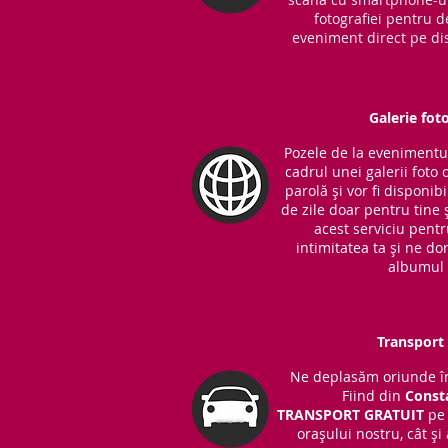
fotografiei pentru d
eveniment direct pe dis
Galerie fot
Pozele de la evenimentul 
cadrul unei galerii foto 
parolă și vor fi disponib
de zile doar pentru tine ș
acest serviciu pent
intimitatea ta și ne do
albumul 
Transport 
Ne deplasăm oriunde în
Fiind din
Const
TRANSPORT
GRATUIT
pe 
orașului nostru, cât și