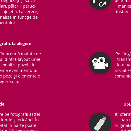
ă deghizați și să vă
pe e-mai
ari, pălării, peruci,
manieră
saje etc). La cerere,
instant 
naliza in funcție de
entului.
rafic la alegere
m împreună înainte de
Pe lângă
l dintre layout-urile
transm
sonaliza pozele în
foto. A
 tema evenimentului.
socializ
de poze și elementele
comunic
legerea ta.
de
USB
e pe fotografii astfel
Îți ofer
riunde și oricând. În
parcu
vitat în parte poate
original
 un QR code atașat
primi