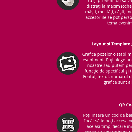
tu și prietenii tăi să v
distrați la maxim (ochel
măști, mustăți, căști, me
accesoriile se pot perso
tema evenim
Layout și Template g
Grafica pozelor o stabli
eveniment. Poți alege unu
noastre sau putem per
funcție de specificul și
Fontul, textul, numărul 
grafice sunt a
QR Co
Poți insera un cod de bar
încât să le poți accesa o
același timp, fiecare in
scana cu smartphone-ul