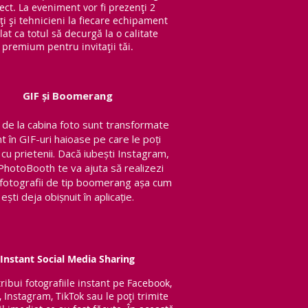
ect. La eveniment vor fi prezenți 2
ți și tehnicieni la fiecare echipament
lat ca totul să decurgă la o calitate
premium pentru invitații tăi.
GIF și Boomerang
de la cabina foto sunt transformate
nt în GIF-uri haioase pe care le poți
 cu prietenii.
Dacă iubești Instagram,
PhotoBooth te va ajuta să realizezi
v fotografii de tip boomerang așa cum
ești deja obișnuit în aplicație.
Instant Social Media Sharing
tribui fotografiile instant pe Facebook,
, Instagram, TikTok sau le poți trimite