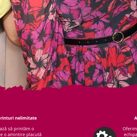
rinturi nelimitate
A
ază să printăm o
Oferim
ne o amintire placută
echipa