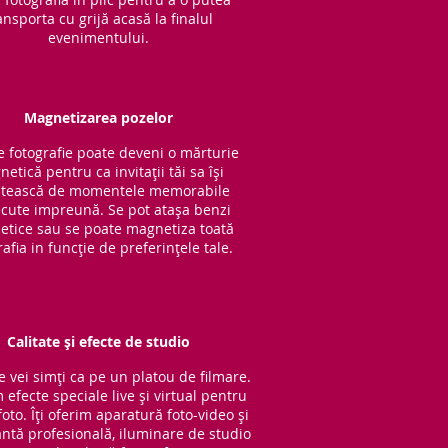
ansporta cu grijă acasă la finalul
evenimentului.
Magnetizarea pozelor
e fotografie poate deveni o mărturie
etică pentru ca invitații tăi sa își
tească de momentele memorabile
cute impreună. Se pot atașa benzi
tice sau se poate magnetiza toată
rafia in funcție de preferințele tale.
Calitate și efecte de studio
e vei simți ca pe un platou de filmare.
 efecte speciale live și virtual pentru
oto. Îți oferim aparatură foto-video și
ntă profesională, iluminare de studio