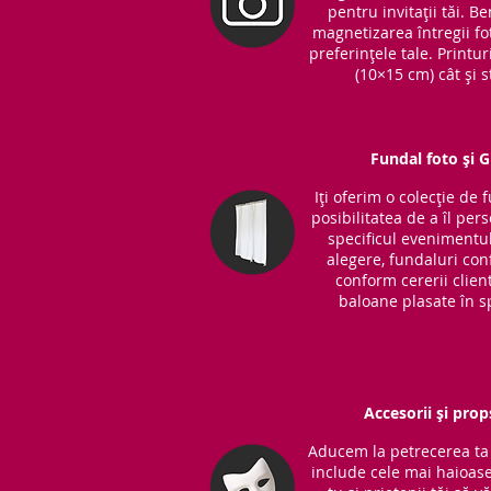
pentru invitații tăi. 
magnetizarea întregii fot
preferințele tale. Printu
(10×15 cm) cât și s
Fundal foto și 
Iți oferim o colecție de 
posibilitatea de a îl per
specificul evenimentul
alegere, fundaluri co
conform cererii clientu
baloane plasate în sp
Accesorii și prop
Aducem la petrecerea ta 
include cele mai haioase