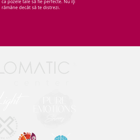
ca pozele tale să fie perfecte. Nu iți
rămâne decât să te distrezi.