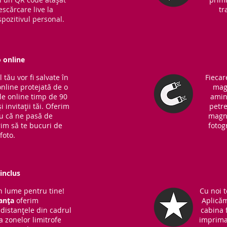
escărcare live la
tr
pozitivul personal.
o online
tău vor fi salvate în
Fiecar
online protejată de o
magn
ile online timp de 90
amin
i invitații tăi. Oferim
petre
ru că ne pasă de
magne
rim să te bucuri de
fotog
foto.
inclus
 lume pentru tine!
Cu noi t
anța
oferim
Aplicăm
distanțele din cadrul
cabina f
 a zonelor limitrofe
imprima