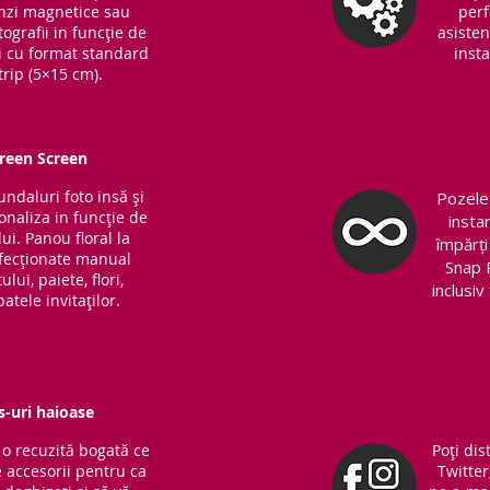
Benzi magnetice sau
perf
ografii in funcție de
asisten
ri cu format standard
insta
trip (5×15 cm).
Green Screen
fundaluri foto insă și
Pozele 
sonaliza in funcție de
insta
ui. Panou floral la
împărți
nfecționate manual
Snap 
lui, paiete, flori,
inclusi
atele invitaților.
s-uri haioase
o recuzită bogată ce
Poți dis
 accesorii pentru ca
Twitter