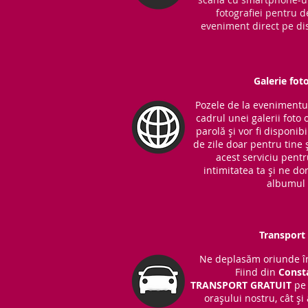
fotografiei pentru d
eveniment direct pe dis
Galerie fot
Pozele de la evenimentul 
cadrul unei galerii foto 
parolă și vor fi disponib
de zile doar pentru tine ș
acest serviciu pent
intimitatea ta și ne do
albumul 
Transport 
Ne deplasăm oriunde în
Fiind din
Const
TRANSPORT
GRATUIT
pe 
orașului nostru, cât și