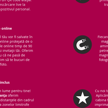
escărcare live la
tr
pozitivul personal.
o online
tău vor fi salvate în
Fiecar
online protejată de o
magn
ile online timp de 90
amin
i invitații tăi. Oferim
petre
ru că ne pasă de
magne
rim să te bucuri de
fotog
foto.
inclus
 lume pentru tine!
Cu noi t
anța
oferim
Aplicăm
distanțele din cadrul
cabina f
 a zonelor limitrofe
imprima