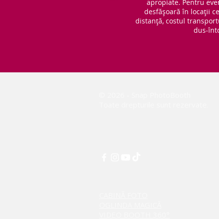
apropiate. Pentru eve
desfășoară în locații 
distanță, costul transport
dus-înt
© 2026 - Snap PhotoBooth
Toate drepturile sunt rezervate.
CABINĂ FOTO
OGLINDA MAGICĂ
VIDEO BOOTH 360°