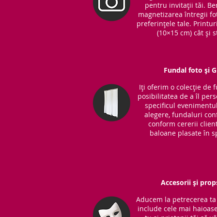
pentru invitații tăi. 
magnetizarea întregii fot
preferințele tale. Printu
(10×15 cm) cât și s
Fundal foto și 
Iți oferim o colecție de 
posibilitatea de a îl per
specificul evenimentul
alegere, fundaluri co
conform cererii clientu
baloane plasate în sp
Accesorii și prop
Aducem la petrecerea ta 
include cele mai haioase