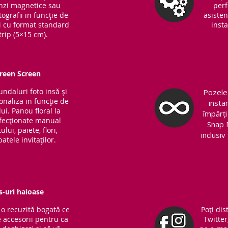
Benzi magnetice sau
perf
ografii in funcție de
asisten
ri cu format standard
insta
trip (5×15 cm).
Green Screen
fundaluri foto insă și
Pozele 
sonaliza in funcție de
insta
ui. Panou floral la
împărți
nfecționate manual
Snap 
lui, paiete, flori,
inclusi
atele invitaților.
s-uri haioase
o recuzită bogată ce
Poți dis
 accesorii pentru ca
Twitter