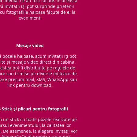
l imediat ce au fost făcute. În această
 invitații iși pot surprinde prietenii
cu fotografiile haioase făcute de ei la
eveniment.
Mesaje video
 pozele haioase, acum invitații iți pot
ite și mesaje video direct din cabina
cestea pot fi distribuite pe rețelele de
are sau trimise pe diverse mijloace de
are precum mail, SMS, WhatsApp sau
link pentru download.
 Stick și plicuri pentru fotografii
im un stick cu to
ate pozele realizate pe
rsul evenimentului, la calitatea lor
ă. De asemenea, la alegere invitații vor
 fotografia în plic pentru a o putea