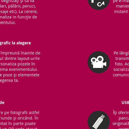
ă deghizați și să vă
pe e-mai
ari, pălării, peruci,
manieră
saje etc). La cerere,
instant 
naliza in funcție de
entului.
rafic la alegere
m împreună înainte de
Pe lângă
l dintre layout-urile
transm
sonaliza pozele în
foto. A
 tema evenimentului.
socializ
de poze și elementele
comunic
legerea ta.
de
USB
e pe fotografii astfel
Îți ofer
riunde și oricând. În
parcu
vitat în parte poate
original
 un QR code atașat
primi