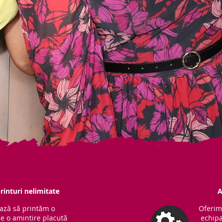
rinturi nelimitate
A
ază să printăm o
Oferim
ne o amintire placută
echipa