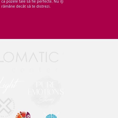
ca pozele tale să fie perfecte. Nu iți
rămâne decât să te distrezi.