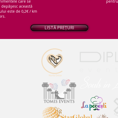
nimentele care se
pentru 
ce depășesc această
ului este de 0,2€ / km
ors.
LISTĂ PREȚURI