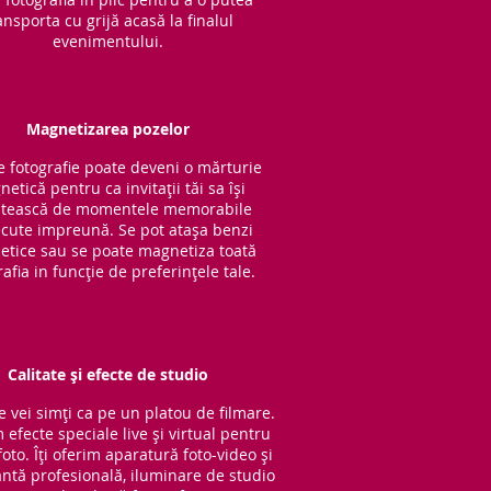
ansporta cu grijă acasă la finalul
evenimentului.
Magnetizarea pozelor
e fotografie poate deveni o mărturie
etică pentru ca invitații tăi sa își
tească de momentele memorabile
cute impreună. Se pot atașa benzi
tice sau se poate magnetiza toată
rafia in funcție de preferințele tale.
Calitate și efecte de studio
e vei simți ca pe un platou de filmare.
 efecte speciale live și virtual pentru
oto. Îți oferim aparatură foto-video și
ntă profesională, iluminare de studio