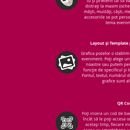
tu și prietenii tăi să v
distrați la maxim (ochel
măști, mustăți, căști, me
accesoriile se pot perso
tema evenim
Layout și Template g
Grafica pozelor o stabli
eveniment. Poți alege unu
noastre sau putem per
funcție de specificul și
Fontul, textul, numărul 
grafice sunt a
QR Co
Poți insera un cod de bar
încât să le poți accesa o
același timp, fiecare in
scana cu smartphone-ul