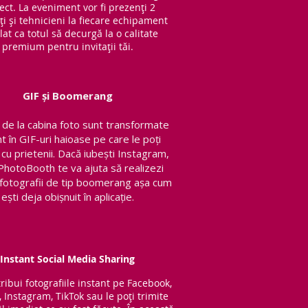
ect. La eveniment vor fi prezenți 2
ți și tehnicieni la fiecare echipament
lat ca totul să decurgă la o calitate
premium pentru invitații tăi.
GIF și Boomerang
de la cabina foto sunt transformate
nt în GIF-uri haioase pe care le poți
 cu prietenii.
Dacă iubești Instagram,
PhotoBooth te va ajuta să realizezi
v fotografii de tip boomerang așa cum
ești deja obișnuit în aplicație.
Instant Social Media Sharing
tribui fotografiile instant pe Facebook,
, Instagram, TikTok sau le poți trimite