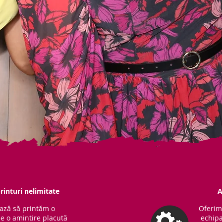
rinturi nelimitate
A
ază să printăm o
Oferim
ne o amintire placută
echipa