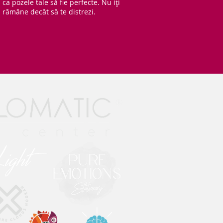
ca pozele tale să fie perfecte. Nu iți
rămâne decât să te distrezi.