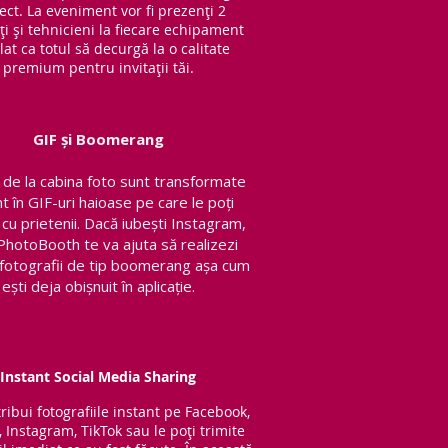
ect. La eveniment vor fi prezenți 2
ți și tehnicieni la fiecare echipament
lat ca totul să decurgă la o calitate
premium pentru invitații tăi.
GIF și Boomerang
de la cabina foto sunt transformate
nt în GIF-uri haioase pe care le poți
 cu prietenii.
Dacă iubești Instagram,
PhotoBooth te va ajuta să realizezi
v fotografii de tip boomerang așa cum
ești deja obișnuit în aplicație.
Instant Social Media Sharing
tribui fotografiile instant pe Facebook,
, Instagram, TikTok sau le poți trimite