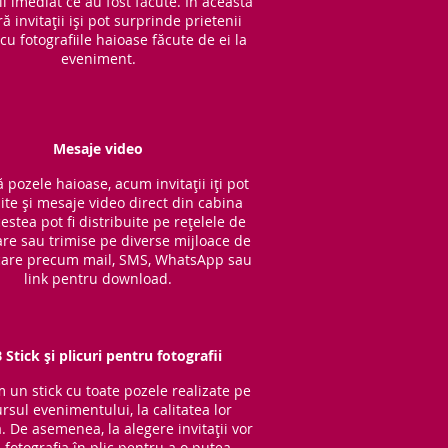
l imediat ce au fost făcute. În această
 invitații iși pot surprinde prietenii
cu fotografiile haioase făcute de ei la
eveniment.
Mesaje video
 pozele haioase, acum invitații iți pot
ite și mesaje video direct din cabina
cestea pot fi distribuite pe rețelele de
are sau trimise pe diverse mijloace de
are precum mail, SMS, WhatsApp sau
link pentru download.
 Stick și plicuri pentru fotografii
im un stick cu to
ate pozele realizate pe
rsul evenimentului, la calitatea lor
ă. De asemenea, la alegere invitații vor
 fotografia în plic pentru a o putea