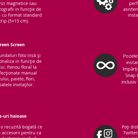
Benzi magnetice sau
perf
ografii in funcție de
asisten
ri cu format standard
insta
trip (5×15 cm).
Green Screen
fundaluri foto insă și
Pozele 
sonaliza in funcție de
insta
ui. Panou floral la
împărți
nfecționate manual
Snap 
lui, paiete, flori,
inclusi
atele invitaților.
s-uri haioase
o recuzită bogată ce
Poți dis
 accesorii pentru ca
Twitter