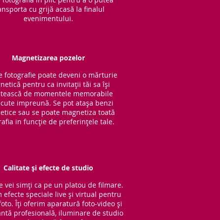
ansporta cu grijă acasă la finalul
evenimentului.
Magnetizarea pozelor
e fotografie poate deveni o mărturie
etică pentru ca invitații tăi sa își
tească de momentele memorabile
cute impreună. Se pot atașa benzi
tice sau se poate magnetiza toată
rafia in funcție de preferințele tale.
Calitate și efecte de studio
e vei simți ca pe un platou de filmare.
 efecte speciale live și virtual pentru
oto. Îți oferim aparatură foto-video și
ntă profesională, iluminare de studio