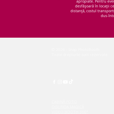
apropiate. Pentru eve
desfășoară în locații 
distanță, costul transport
dus-înt
© 2026 - Snap PhotoBooth
Toate drepturile sunt rezervate.
CABINĂ FOTO
OGLINDA MAGICĂ
VIDEO BOOTH 360°