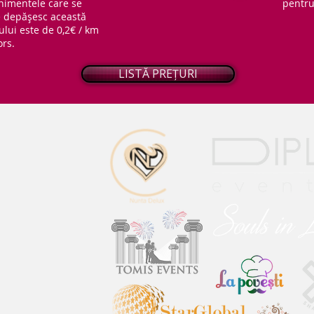
nimentele care se
pentru 
ce depășesc această
ului este de 0,2€ / km
ors.
LISTĂ PREȚURI