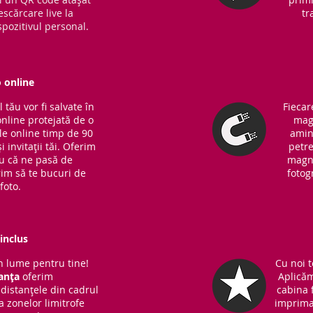
escărcare live la
tr
pozitivul personal.
o online
tău vor fi salvate în
Fiecar
online protejată de o
magn
ile online timp de 90
amin
i invitații tăi. Oferim
petre
ru că ne pasă de
magne
rim să te bucuri de
fotog
foto.
inclus
 lume pentru tine!
Cu noi t
anța
oferim
Aplicăm
distanțele din cadrul
cabina f
 a zonelor limitrofe
imprima