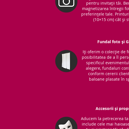
pentru invitații tăi. 
magnetizarea întregii fot
preferințele tale. Printu
(10×15 cm) cât și s
Fundal foto și 
Iți oferim o colecție de 
posibilitatea de a îl per
specificul evenimentul
alegere, fundaluri co
conform cererii clientu
baloane plasate în sp
Accesorii și prop
Aducem la petrecerea ta 
include cele mai haioase