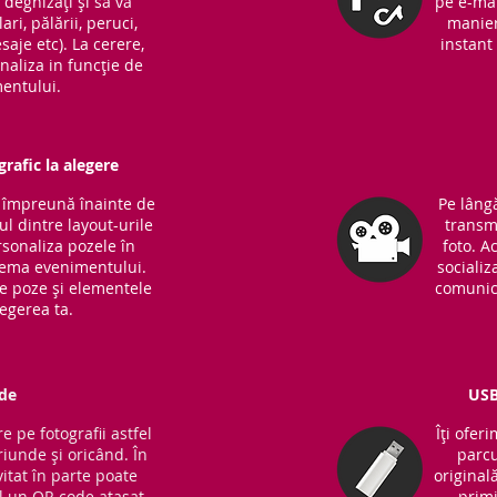
ă deghizați și să vă
pe e-mai
ari, pălării, peruci,
manieră
saje etc). La cerere,
instant 
naliza in funcție de
entului.
rafic la alegere
m împreună înainte de
Pe lângă
l dintre layout-urile
transm
sonaliza pozele în
foto. A
 tema evenimentului.
socializ
de poze și elementele
comunic
legerea ta.
de
USB
e pe fotografii astfel
Îți ofer
riunde și oricând. În
parcu
vitat în parte poate
original
 un QR code atașat
primi