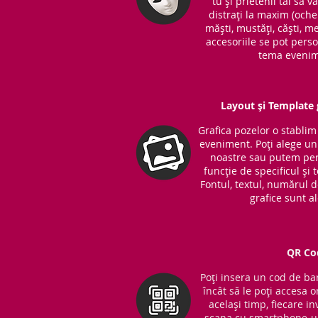
tu și prietenii tăi să v
distrați la maxim (ochel
măști, mustăți, căști, me
accesoriile se pot perso
tema evenim
Layout și Template g
Grafica pozelor o stabli
eveniment. Poți alege unu
noastre sau putem per
funcție de specificul și
Fontul, textul, numărul 
grafice sunt a
QR Co
Poți insera un cod de bar
încât să le poți accesa o
același timp, fiecare in
scana cu smartphone-ul