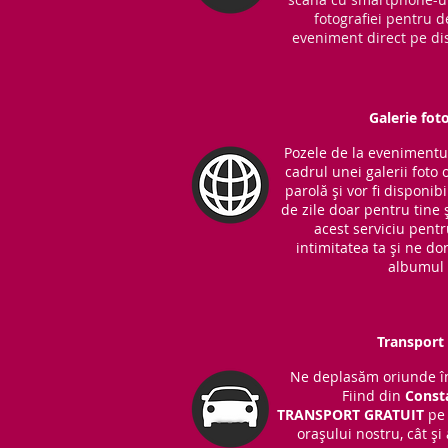
fotografiei pentru d
eveniment direct pe dis
Galerie fot
Pozele de la evenimentul 
cadrul unei galerii foto 
parolă și vor fi disponib
de zile doar pentru tine ș
acest serviciu pent
intimitatea ta și ne do
albumul 
Transport 
Ne deplasăm oriunde în
Fiind din
Const
TRANSPORT
GRATUIT
pe 
orașului nostru, cât și