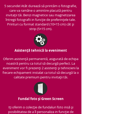
5 secunde! Atât durează să printăm o fotografie,
care va ramâne o amintire placută pentru
invitații tăi. Benzi magnetice sau magnetizarea
întregii fotografii in funcție de preferințele tale.
Printuri cu format standard (10×15 cm) cât și
strip (5×15 cm).
Asistență tehnică la eveniment
Oferim asistență per
manentă, asigurată de echipa
noastră pentru ca totul să decurgă perfect. La
eveniment vor fi prezenți 2 asistenți și tehnicieni la
fiecare echipament instalat ca totul să decurgă la o
calitate premium pentru invitații tăi.
Fundal foto și Green Screen
Iți oferim o colecție de fundaluri foto insă și
posibilitatea de a îl personaliza in funcție de