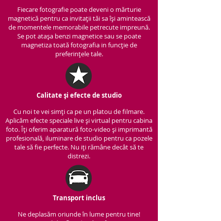
Fiecare fotografie poate deveni o mărturie
magnetică pentru ca invitații tăi sa își amintească
de momentele memorabile petrecute impreună.
Se pot atașa benzi magnetice sau se poate
magnetiza toată fotografia in funcție de
preferințele tale.
Calitate și efecte de studio
Cu noi te vei simți ca pe un platou de filmare.
Aplicăm efecte speciale live și virtual pentru cabina
foto. Îți oferim aparatură foto-video și imprimantă
profesională, iluminare de studio pentru ca pozele
tale să fie perfecte. Nu iți rămâne decât să te
distrezi.
Transport inclus
Ne deplasăm oriunde în lume pentru tine!