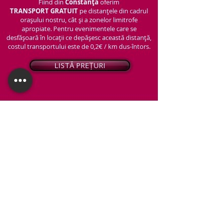
Fiind din
Constanța
oferim
TRANSPORT
GRATUIT
pe distanțele din cadrul
orașului nostru, cât și a zonelor limitrofe
apropiate. Pentru evenimentele care se
desfășoară în locații ce depășesc această distanță,
costul transportului este de 0,2€ / km dus-întors.
LISTĂ PREȚURI
© 2026 - Snap PhotoBooth
Toate drepturile sunt rezervate.
CABINĂ FOTO
OGLINDA MAGICĂ
VIDEO BOOTH 360°
PACHETE STANDARD
PACHET PERSONALIZAT
ARTIFICII ȘI FUM GREU
Protecția datelor personale