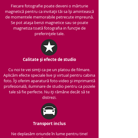
Fiecare fotografie poate deveni o mărturie
magnetică pentru ca invitații tăi sa își amintească
de momentele memorabile petrecute impreună.
Se pot atașa benzi magnetice sau se poate
magnetiza toată fotografia in funcție de
preferințele tale.
Calitate și efecte de studio
Cu noi te vei simți ca pe un platou de filmare.
Aplicăm efecte speciale live și virtual pentru cabina
foto. Îți oferim aparatură foto-video și imprimantă
profesională, iluminare de studio pentru ca pozele
tale să fie perfecte. Nu iți rămâne decât să te
distrezi.
Transport inclus
Ne deplasăm oriunde în lume pentru tine!