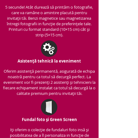
5 secunde! Atât durează să printăm o fotografie,
care va ramâne o amintire placută pentru
invitații tăi. Benzi magnetice sau magnetizarea
întregii fotografii in funcție de preferințele tale.
Printuri cu format standard (10×15 cm) cât și
strip (5×15 cm).
Asistență tehnică la eveniment
Oferim asistență per
manentă, asigurată de echipa
noastră pentru ca totul să decurgă perfect. La
eveniment vor fi prezenți 2 asistenți și tehnicieni la
fiecare echipament instalat ca totul să decurgă la o
calitate premium pentru invitații tăi.
Fundal foto și Green Screen
Iți oferim o colecție de fundaluri foto insă și
posibilitatea de a îl personaliza in funcție de