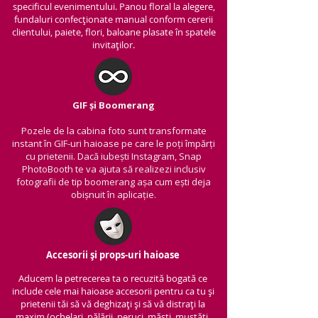
specificul evenimentului. Panou floral la alegere,
fundaluri confecționate manual conform cererii
clientului, paiete, flori, baloane plasate în spatele
invitaților.
GIF și Boomerang
Pozele de la cabina foto sunt transformate
instant în GIF-uri haioase pe care le poți împărți
cu prietenii.
Dacă iubești Instagram, Snap
PhotoBooth te va ajuta să realizezi inclusiv
fotografii de tip boomerang așa cum ești deja
obișnuit în aplicație.
Accesorii și props-uri haioase
Aducem la petrecerea ta o recuzită bogată ce
include cele mai haioase accesorii pentru ca tu și
prietenii tăi să vă deghizați și să vă distrați la
maxim (ochelari, pălării, peruci, măști, mustăți,