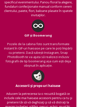
specificul evenimentului. Panou floral la alegere,
fundaluri confecționate manual conform cererii
clientului, paiete, flori, baloane plasate în spatele
invitaților.
GIF și Boomerang
Pozele de la cabina foto sunt transformate
instant în GIF-uri haioase pe care le poți împărți
cu prietenii.
Dacă iubești Instagram, Snap
PhotoBooth te va ajuta să realizezi inclusiv
fotografii de tip boomerang așa cum ești deja
obișnuit în aplicație.
Accesorii și props-uri haioase
Aducem la petrecerea ta o recuzită bogată ce
include cele mai haioase accesorii pentru ca tu și
prietenii tăi să vă deghizați și să vă distrați la
maxim (ochelari, pălării, peruci, măști, mustăți,