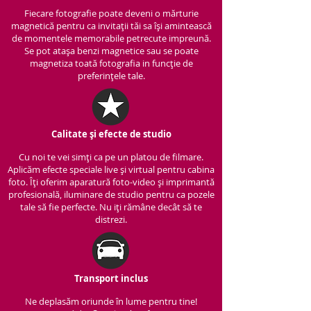
Fiecare fotografie poate deveni o mărturie
magnetică pentru ca invitații tăi sa își amintească
de momentele memorabile petrecute impreună.
Se pot atașa benzi magnetice sau se poate
magnetiza toată fotografia in funcție de
preferințele tale.
Calitate și efecte de studio
Cu noi te vei simți ca pe un platou de filmare.
Aplicăm efecte speciale live și virtual pentru cabina
foto. Îți oferim aparatură foto-video și imprimantă
profesională, iluminare de studio pentru ca pozele
tale să fie perfecte. Nu iți rămâne decât să te
distrezi.
Transport inclus
Ne deplasăm oriunde în lume pentru tine!