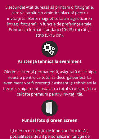
5 secunde! Atât durează să printăm o fotografie,
care va ramâne o amintire placută pentru
invitații tăi. Benzi magnetice sau magnetizarea
întregii fotografii in funcție de preferințele tale.
Printuri cu format standard (10×15 cm) cât și
strip (5×15 cm).
Asistență tehnică la eveniment
Oferim asistență per
manentă, asigurată de echipa
noastră pentru ca totul să decurgă perfect. La
eveniment vor fi prezenți 2 asistenți și tehnicieni la
fiecare echipament instalat ca totul să decurgă la o
calitate premium pentru invitații tăi.
Fundal foto și Green Screen
Iți oferim o colecție de fundaluri foto insă și
posibilitatea de a îl personaliza in funcție de