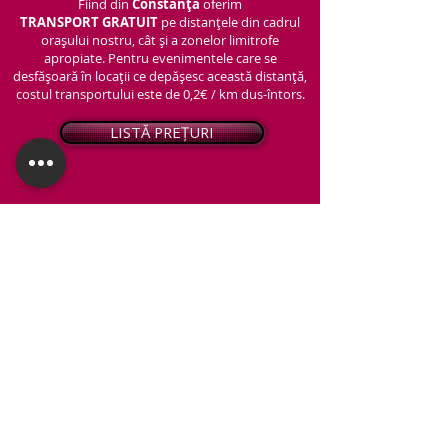
Fiind din
Constanța
oferim
TRANSPORT
GRATUIT
pe distanțele din cadrul
orașului nostru, cât și a zonelor limitrofe
apropiate. Pentru evenimentele care se
desfășoară în locații ce depășesc această distanță,
costul transportului este de 0,2€ / km dus-întors.
LISTĂ PREȚURI
© 2026 - Snap PhotoBooth
Toate drepturile sunt rezervate.
CABINĂ FOTO
OGLINDA MAGICĂ
VIDEO BOOTH 360°
PACHETE STANDARD
PACHET PERSONALIZAT
ARTIFICII ȘI FUM GREU
Protecția datelor personale