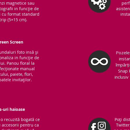
Benzi magnetice sau
perf
ografii in funcție de
asisten
ri cu format standard
insta
trip (5×15 cm).
Green Screen
fundaluri foto insă și
Pozele 
sonaliza in funcție de
insta
ui. Panou floral la
împărți
nfecționate manual
Snap 
lui, paiete, flori,
inclusi
atele invitaților.
s-uri haioase
o recuzită bogată ce
Poți dis
 accesorii pentru ca
Twitter