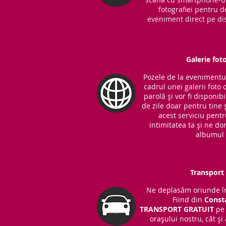
fotografiei pentru d
eveniment direct pe dis
Galerie fot
Pozele de la evenimentul 
cadrul unei galerii foto 
parolă și vor fi disponib
de zile doar pentru tine ș
acest serviciu pent
intimitatea ta și ne do
albumul 
Transport 
Ne deplasăm oriunde în
Fiind din
Const
TRANSPORT
GRATUIT
pe 
orașului nostru, cât și