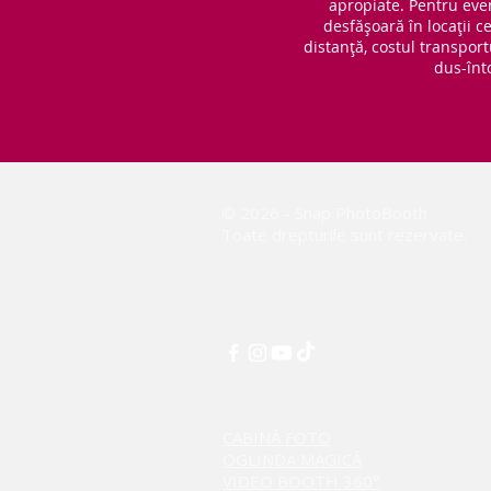
apropiate. Pentru eve
desfășoară în locații 
distanță, costul transport
dus-înt
© 2026 - Snap PhotoBooth
Toate drepturile sunt rezervate.
CABINĂ FOTO
OGLINDA MAGICĂ
VIDEO BOOTH 360°