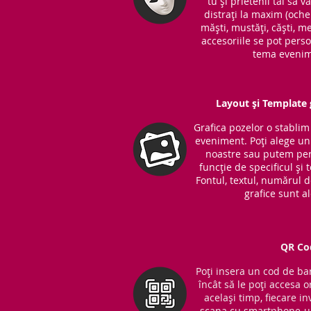
tu și prietenii tăi să v
distrați la maxim (ochel
măști, mustăți, căști, me
accesoriile se pot perso
tema evenim
Layout și Template g
Grafica pozelor o stabli
eveniment. Poți alege unu
noastre sau putem per
funcție de specificul și
Fontul, textul, numărul 
grafice sunt a
QR Co
Poți insera un cod de bar
încât să le poți accesa o
același timp, fiecare in
scana cu smartphone-ul