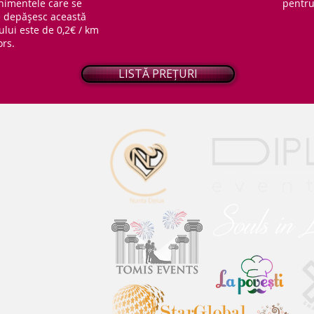
nimentele care se
pentru 
ce depășesc această
ului este de 0,2€ / km
ors.
LISTĂ PREȚURI