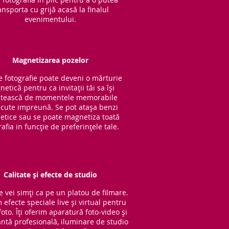
ansporta cu grijă acasă la finalul
evenimentului.
Magnetizarea pozelor
e fotografie poate deveni o mărturie
etică pentru ca invitații tăi sa își
tească de momentele memorabile
cute impreună. Se pot atașa benzi
tice sau se poate magnetiza toată
rafia in funcție de preferințele tale.
Calitate și efecte de studio
e vei simți ca pe un platou de filmare.
 efecte speciale live și virtual pentru
oto. Îți oferim aparatură foto-video și
ntă profesională, iluminare de studio