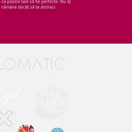
ca pozele tale să fie perfecte. Nu iți
rămâne decât să te distrezi.