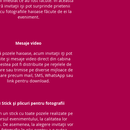
l imediat ce au fost făcute. În această
 invitații iși pot surprinde prietenii
cu fotografiile haioase făcute de ei la
eveniment.
Mesaje video
 pozele haioase, acum invitații iți pot
ite și mesaje video direct din cabina
cestea pot fi distribuite pe rețelele de
are sau trimise pe diverse mijloace de
are precum mail, SMS, WhatsApp sau
link pentru download.
 Stick și plicuri pentru fotografii
im un stick cu to
ate pozele realizate pe
rsul evenimentului, la calitatea lor
ă. De asemenea, la alegere invitații vor
 fotografia în plic pentru a o putea