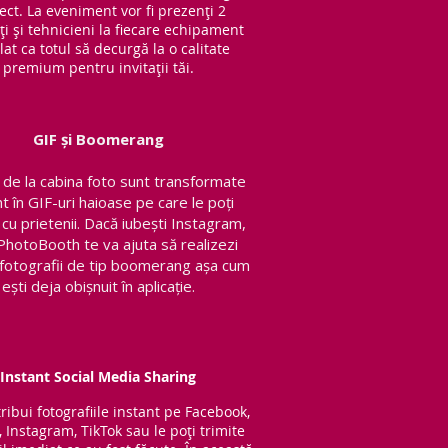
ect. La eveniment vor fi prezenți 2
ți și tehnicieni la fiecare echipament
lat ca totul să decurgă la o calitate
premium pentru invitații tăi.
GIF și Boomerang
de la cabina foto sunt transformate
nt în GIF-uri haioase pe care le poți
 cu prietenii.
Dacă iubești Instagram,
PhotoBooth te va ajuta să realizezi
v fotografii de tip boomerang așa cum
ești deja obișnuit în aplicație.
Instant Social Media Sharing
tribui fotografiile instant pe Facebook,
, Instagram, TikTok sau le poți trimite