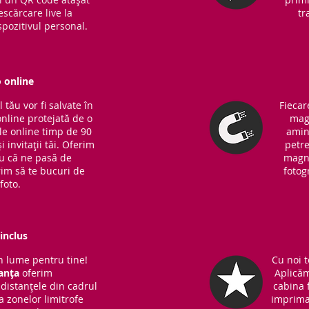
escărcare live la
tr
pozitivul personal.
o online
tău vor fi salvate în
Fiecar
online protejată de o
magn
ile online timp de 90
amin
i invitații tăi. Oferim
petre
ru că ne pasă de
magne
rim să te bucuri de
fotog
foto.
inclus
 lume pentru tine!
Cu noi t
anța
oferim
Aplicăm
distanțele din cadrul
cabina f
 a zonelor limitrofe
imprima