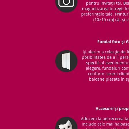
pentru invitații tăi. 
magnetizarea întregii fot
preferințele tale. Printu
(10×15 cm) cât și s
Fundal foto și 
Iți oferim o colecție de 
posibilitatea de a îl per
specificul evenimentul
alegere, fundaluri co
conform cererii clientu
baloane plasate în sp
Accesorii și prop
Aducem la petrecerea ta 
include cele mai haioase