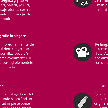
ă deghizați și să vă
pe e-mai
ari, pălării, peruci,
manieră
saje etc). La cerere,
instant 
naliza in funcție de
entului.
rafic la alegere
m împreună înainte de
Pe lângă
l dintre layout-urile
transm
sonaliza pozele în
foto. A
 tema evenimentului.
socializ
de poze și elementele
comunic
legerea ta.
de
USB
e pe fotografii astfel
Îți ofer
riunde și oricând. În
parcu
vitat în parte poate
original
 un QR code atașat
primi