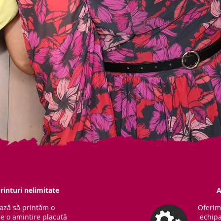
rinturi nelimitate
A
ază să printăm o
Oferim
ne o amintire placută
echipa