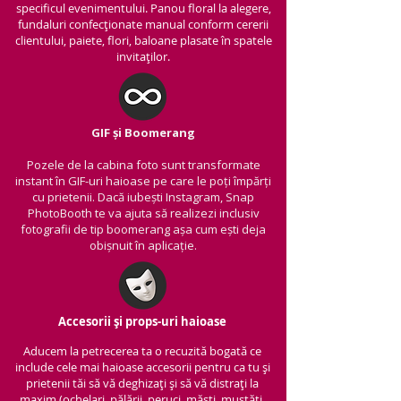
specificul evenimentului. Panou floral la alegere,
fundaluri confecționate manual conform cererii
clientului, paiete, flori, baloane plasate în spatele
invitaților.
GIF și Boomerang
Pozele de la cabina foto sunt transformate
instant în GIF-uri haioase pe care le poți împărți
cu prietenii.
Dacă iubești Instagram, Snap
PhotoBooth te va ajuta să realizezi inclusiv
fotografii de tip boomerang așa cum ești deja
obișnuit în aplicație.
Accesorii și props-uri haioase
Aducem la petrecerea ta o recuzită bogată ce
include cele mai haioase accesorii pentru ca tu și
prietenii tăi să vă deghizați și să vă distrați la
maxim (ochelari, pălării, peruci, măști, mustăți,