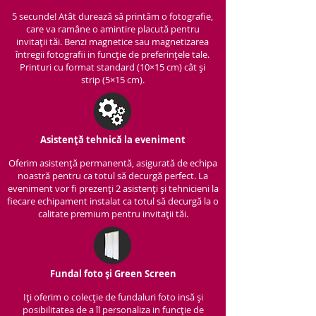
5 secunde! Atât durează să printăm o fotografie,
care va ramâne o amintire placută pentru
invitații tăi. Benzi magnetice sau magnetizarea
întregii fotografii in funcție de preferințele tale.
Printuri cu format standard (10×15 cm) cât și
strip (5×15 cm).
Asistență tehnică la eveniment
Oferim asistență per
manentă, asigurată de echipa
noastră pentru ca totul să decurgă perfect. La
eveniment vor fi prezenți 2 asistenți și tehnicieni la
fiecare echipament instalat ca totul să decurgă la o
calitate premium pentru invitații tăi.
Fundal foto și Green Screen
Iți oferim o colecție de fundaluri foto insă și
posibilitatea de a îl personaliza in funcție de