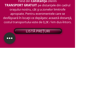
Fiind din
Constanța
oferim
TRANSPORT
GRATUIT
pe distanțele din cadrul
orașului nostru, cât și a zonelor limitrofe
apropiate. Pentru evenimentele care se
desfășoară în locații ce depășesc această distanță,
costul transportului este de 0,2€ / km dus-întors.
LISTĂ PREȚURI
© 2026 - Snap PhotoBooth
Toate drepturile sunt rezervate.
CABINĂ FOTO
OGLINDA MAGICĂ
VIDEO BOOTH 360°
PACHETE STANDARD
PACHET PERSONALIZAT
ARTIFICII ȘI FUM GREU
Protecția datelor personale