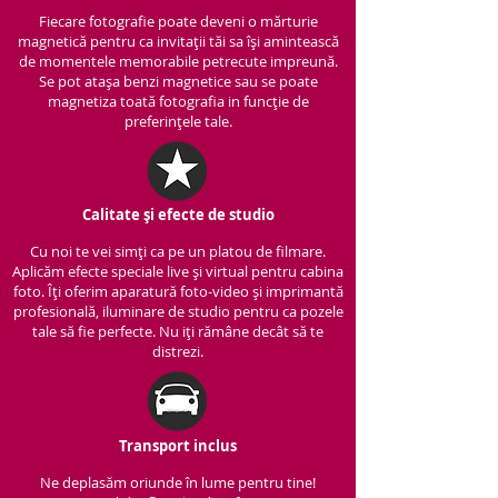
Fiecare fotografie poate deveni o mărturie
magnetică pentru ca invitații tăi sa își amintească
de momentele memorabile petrecute impreună.
Se pot atașa benzi magnetice sau se poate
magnetiza toată fotografia in funcție de
preferințele tale.
Calitate și efecte de studio
Cu noi te vei simți ca pe un platou de filmare.
Aplicăm efecte speciale live și virtual pentru cabina
foto. Îți oferim aparatură foto-video și imprimantă
profesională, iluminare de studio pentru ca pozele
tale să fie perfecte. Nu iți rămâne decât să te
distrezi.
Transport inclus
Ne deplasăm oriunde în lume pentru tine!