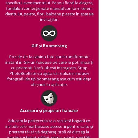
specificul evenimentului. Panou floral la alegere,
fundaluri confecționate manual conform cererii
clientului, paiete, flori, baloane plasate în spatele
invitaților.
GIF și Boomerang
Pozele de la cabina foto sunt transformate
instant în GIF-uri haioase pe care le poți împărți
cu prietenii.
Dacă iubești Instagram, Snap
PhotoBooth te va ajuta să realizezi inclusiv
fotografii de tip boomerang așa cum ești deja
obișnuit în aplicație.
Accesorii și props-uri haioase
Aducem la petrecerea ta o recuzită bogată ce
include cele mai haioase accesorii pentru ca tu și
prietenii tăi să vă deghizați și să vă distrați la
maxim (ochelari, pălării, peruci, măști, mustăți,