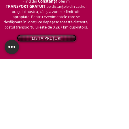
Fiind din
Constanța
oferim
TRANSPORT
GRATUIT
pe distanțele din cadrul
orașului nostru, cât și a zonelor limitrofe
apropiate. Pentru evenimentele care se
desfășoară în locații ce depășesc această distanță,
costul transportului este de 0,2€ / km dus-întors.
LISTĂ PREȚURI
© 2026 - Snap PhotoBooth
Toate drepturile sunt rezervate.
CABINĂ FOTO
OGLINDA MAGICĂ
VIDEO BOOTH 360°
PACHETE STANDARD
PACHET PERSONALIZAT
ARTIFICII ȘI FUM GREU
Protecția datelor personale