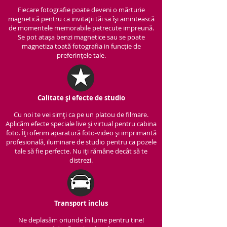
Fiecare fotografie poate deveni o mărturie
magnetică pentru ca invitații tăi sa își amintească
de momentele memorabile petrecute impreună.
Se pot atașa benzi magnetice sau se poate
magnetiza toată fotografia in funcție de
preferințele tale.
Calitate și efecte de studio
Cu noi te vei simți ca pe un platou de filmare.
Aplicăm efecte speciale live și virtual pentru cabina
foto. Îți oferim aparatură foto-video și imprimantă
profesională, iluminare de studio pentru ca pozele
tale să fie perfecte. Nu iți rămâne decât să te
distrezi.
Transport inclus
Ne deplasăm oriunde în lume pentru tine!