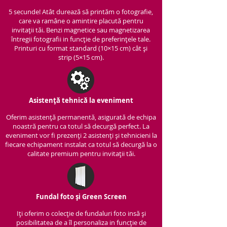
5 secunde! Atât durează să printăm o fotografie,
care va ramâne o amintire placută pentru
invitații tăi. Benzi magnetice sau magnetizarea
întregii fotografii in funcție de preferințele tale.
Printuri cu format standard (10×15 cm) cât și
strip (5×15 cm).
Asistență tehnică la eveniment
Oferim asistență per
manentă, asigurată de echipa
noastră pentru ca totul să decurgă perfect. La
eveniment vor fi prezenți 2 asistenți și tehnicieni la
fiecare echipament instalat ca totul să decurgă la o
calitate premium pentru invitații tăi.
Fundal foto și Green Screen
Iți oferim o colecție de fundaluri foto insă și
posibilitatea de a îl personaliza in funcție de