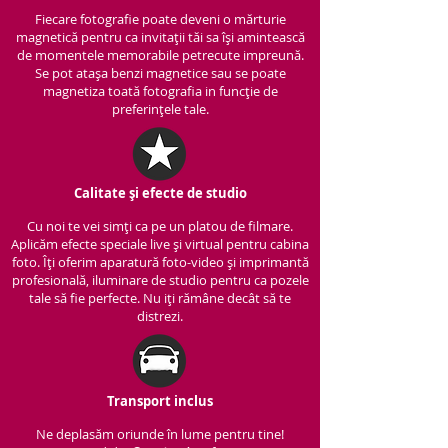
Fiecare fotografie poate deveni o mărturie
magnetică pentru ca invitații tăi sa își amintească
de momentele memorabile petrecute impreună.
Se pot atașa benzi magnetice sau se poate
magnetiza toată fotografia in funcție de
preferințele tale.
Calitate și efecte de studio
Cu noi te vei simți ca pe un platou de filmare.
Aplicăm efecte speciale live și virtual pentru cabina
foto. Îți oferim aparatură foto-video și imprimantă
profesională, iluminare de studio pentru ca pozele
tale să fie perfecte. Nu iți rămâne decât să te
distrezi.
Transport inclus
Ne deplasăm oriunde în lume pentru tine!