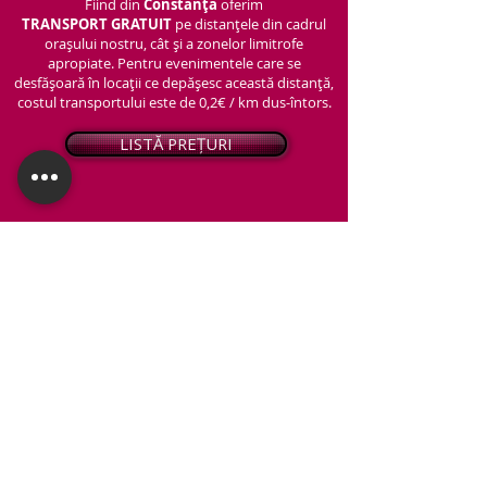
Fiind din
Constanța
oferim
TRANSPORT
GRATUIT
pe distanțele din cadrul
orașului nostru, cât și a zonelor limitrofe
apropiate. Pentru evenimentele care se
desfășoară în locații ce depășesc această distanță,
costul transportului este de 0,2€ / km dus-întors.
LISTĂ PREȚURI
© 2026 - Snap PhotoBooth
Toate drepturile sunt rezervate.
CABINĂ FOTO
OGLINDA MAGICĂ
VIDEO BOOTH 360°
PACHETE STANDARD
PACHET PERSONALIZAT
ARTIFICII ȘI FUM GREU
Protecția datelor personale