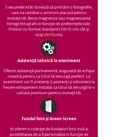
5 secunde! Atât durează să printăm o fotografie,
care va ramâne o amintire placută pentru
invitații tăi. Benzi magnetice sau magnetizarea
întregii fotografii in funcție de preferințele tale.
Printuri cu format standard (10×15 cm) cât și
strip (5×15 cm).
Asistență tehnică la eveniment
Oferim asistență per
manentă, asigurată de echipa
noastră pentru ca totul să decurgă perfect. La
eveniment vor fi prezenți 2 asistenți și tehnicieni la
fiecare echipament instalat ca totul să decurgă la o
calitate premium pentru invitații tăi.
Fundal foto și Green Screen
Iți oferim o colecție de fundaluri foto insă și
posibilitatea de a îl personaliza in funcție de