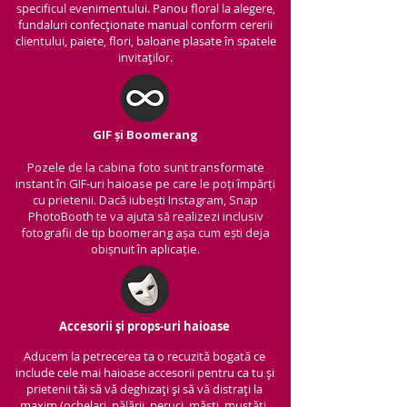
specificul evenimentului. Panou floral la alegere,
fundaluri confecționate manual conform cererii
clientului, paiete, flori, baloane plasate în spatele
invitaților.
GIF și Boomerang
Pozele de la cabina foto sunt transformate
instant în GIF-uri haioase pe care le poți împărți
cu prietenii.
Dacă iubești Instagram, Snap
PhotoBooth te va ajuta să realizezi inclusiv
fotografii de tip boomerang așa cum ești deja
obișnuit în aplicație.
Accesorii și props-uri haioase
Aducem la petrecerea ta o recuzită bogată ce
include cele mai haioase accesorii pentru ca tu și
prietenii tăi să vă deghizați și să vă distrați la
maxim (ochelari, pălării, peruci, măști, mustăți,