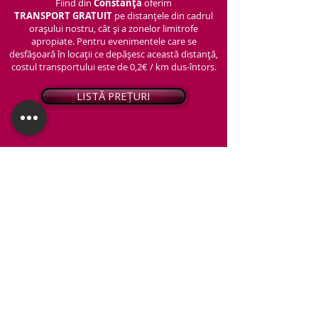
Fiind din
Constanța
oferim
TRANSPORT
GRATUIT
pe distanțele din cadrul
orașului nostru, cât și a zonelor limitrofe
apropiate. Pentru evenimentele care se
desfășoară în locații ce depășesc această distanță,
costul transportului este de 0,2€ / km dus-întors.
LISTĂ PREȚURI
© 2026 - Snap PhotoBooth
Toate drepturile sunt rezervate.
CABINĂ FOTO
OGLINDA MAGICĂ
VIDEO BOOTH 360°
PACHETE STANDARD
PACHET PERSONALIZAT
ARTIFICII ȘI FUM GREU
Protecția datelor personale