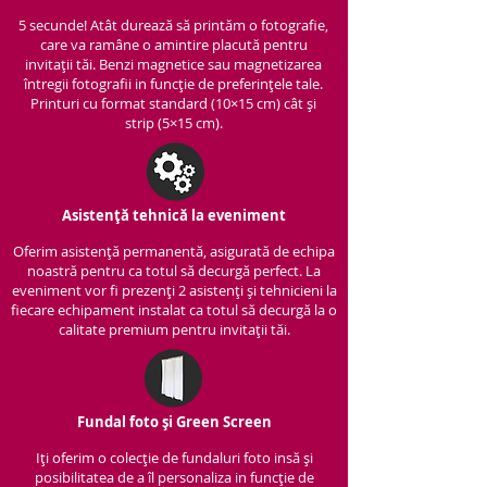
5 secunde! Atât durează să printăm o fotografie,
care va ramâne o amintire placută pentru
invitații tăi. Benzi magnetice sau magnetizarea
întregii fotografii in funcție de preferințele tale.
Printuri cu format standard (10×15 cm) cât și
strip (5×15 cm).
Asistență tehnică la eveniment
Oferim asistență per
manentă, asigurată de echipa
noastră pentru ca totul să decurgă perfect. La
eveniment vor fi prezenți 2 asistenți și tehnicieni la
fiecare echipament instalat ca totul să decurgă la o
calitate premium pentru invitații tăi.
Fundal foto și Green Screen
Iți oferim o colecție de fundaluri foto insă și
posibilitatea de a îl personaliza in funcție de