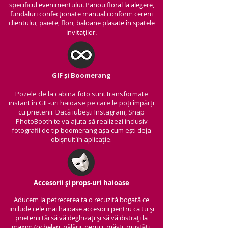
specificul evenimentului. Panou floral la alegere,
fundaluri confecționate manual conform cererii
clientului, paiete, flori, baloane plasate în spatele
invitaților.
GIF și Boomerang
Pozele de la cabina foto sunt transformate
instant în GIF-uri haioase pe care le poți împărți
cu prietenii.
Dacă iubești Instagram, Snap
PhotoBooth te va ajuta să realizezi inclusiv
fotografii de tip boomerang așa cum ești deja
obișnuit în aplicație.
Accesorii și props-uri haioase
Aducem la petrecerea ta o recuzită bogată ce
include cele mai haioase accesorii pentru ca tu și
prietenii tăi să vă deghizați și să vă distrați la
maxim (ochelari, pălării, peruci, măști, mustăți,