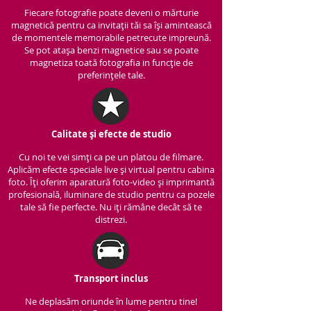
Fiecare fotografie poate deveni o mărturie
magnetică pentru ca invitații tăi sa își amintească
de momentele memorabile petrecute impreună.
Se pot atașa benzi magnetice sau se poate
magnetiza toată fotografia in funcție de
preferințele tale.
Calitate și efecte de studio
Cu noi te vei simți ca pe un platou de filmare.
Aplicăm efecte speciale live și virtual pentru cabina
foto. Îți oferim aparatură foto-video și imprimantă
profesională, iluminare de studio pentru ca pozele
tale să fie perfecte. Nu iți rămâne decât să te
distrezi.
Transport inclus
Ne deplasăm oriunde în lume pentru tine!