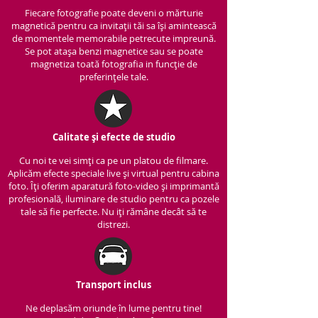
Fiecare fotografie poate deveni o mărturie
magnetică pentru ca invitații tăi sa își amintească
de momentele memorabile petrecute impreună.
Se pot atașa benzi magnetice sau se poate
magnetiza toată fotografia in funcție de
preferințele tale.
Calitate și efecte de studio
Cu noi te vei simți ca pe un platou de filmare.
Aplicăm efecte speciale live și virtual pentru cabina
foto. Îți oferim aparatură foto-video și imprimantă
profesională, iluminare de studio pentru ca pozele
tale să fie perfecte. Nu iți rămâne decât să te
distrezi.
Transport inclus
Ne deplasăm oriunde în lume pentru tine!