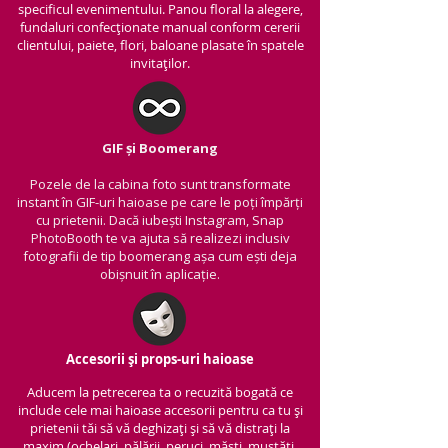
specificul evenimentului. Panou floral la alegere,
fundaluri confecționate manual conform cererii
clientului, paiete, flori, baloane plasate în spatele
invitaților.
GIF și Boomerang
Pozele de la cabina foto sunt transformate
instant în GIF-uri haioase pe care le poți împărți
cu prietenii.
Dacă iubești Instagram, Snap
PhotoBooth te va ajuta să realizezi inclusiv
fotografii de tip boomerang așa cum ești deja
obișnuit în aplicație.
Accesorii și props-uri haioase
Aducem la petrecerea ta o recuzită bogată ce
include cele mai haioase accesorii pentru ca tu și
prietenii tăi să vă deghizați și să vă distrați la
maxim (ochelari, pălării, peruci, măști, mustăți,