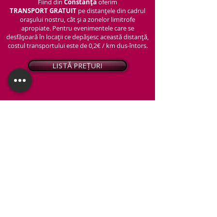
Fiind din
Constanța
oferim
TRANSPORT
GRATUIT
pe distanțele din cadrul
orașului nostru, cât și a zonelor limitrofe
apropiate. Pentru evenimentele care se
desfășoară în locații ce depășesc această distanță,
costul transportului este de 0,2€ / km dus-întors.
LISTĂ PREȚURI
© 2026 - Snap PhotoBooth
Toate drepturile sunt rezervate.
CABINĂ FOTO
OGLINDA MAGICĂ
VIDEO BOOTH 360°
PACHETE STANDARD
PACHET PERSONALIZAT
ARTIFICII ȘI FUM GREU
Protecția datelor personale