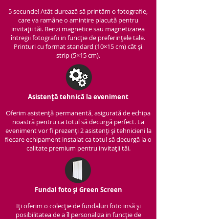
5 secunde! Atât durează să printăm o fotografie,
care va ramâne o amintire placută pentru
invitații tăi. Benzi magnetice sau magnetizarea
întregii fotografii in funcție de preferințele tale.
Printuri cu format standard (10×15 cm) cât și
strip (5×15 cm).
Asistență tehnică la eveniment
Oferim asistență per
manentă, asigurată de echipa
noastră pentru ca totul să decurgă perfect. La
eveniment vor fi prezenți 2 asistenți și tehnicieni la
fiecare echipament instalat ca totul să decurgă la o
calitate premium pentru invitații tăi.
Fundal foto și Green Screen
Iți oferim o colecție de fundaluri foto insă și
posibilitatea de a îl personaliza in funcție de