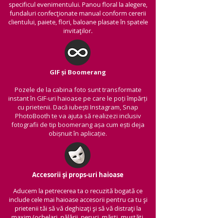
specificul evenimentului. Panou floral la alegere,
fundaluri confecționate manual conform cererii
clientului, paiete, flori, baloane plasate în spatele
invitaților.
GIF și Boomerang
Pozele de la cabina foto sunt transformate
instant în GIF-uri haioase pe care le poți împărți
cu prietenii.
Dacă iubești Instagram, Snap
PhotoBooth te va ajuta să realizezi inclusiv
fotografii de tip boomerang așa cum ești deja
obișnuit în aplicație.
Accesorii și props-uri haioase
Aducem la petrecerea ta o recuzită bogată ce
include cele mai haioase accesorii pentru ca tu și
prietenii tăi să vă deghizați și să vă distrați la
maxim (ochelari, pălării, peruci, măști, mustăți,