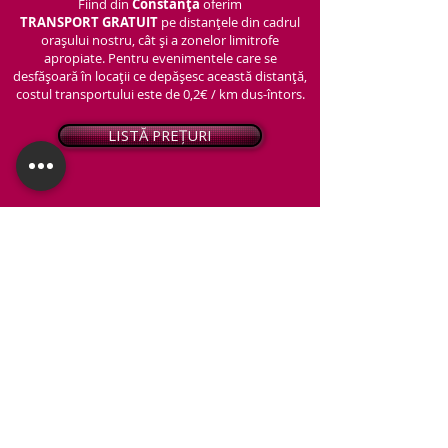
Fiind din
Constanța
oferim
TRANSPORT
GRATUIT
pe distanțele din cadrul
orașului nostru, cât și a zonelor limitrofe
apropiate. Pentru evenimentele care se
desfășoară în locații ce depășesc această distanță,
costul transportului este de 0,2€ / km dus-întors.
LISTĂ PREȚURI
© 2026 - Snap PhotoBooth
Toate drepturile sunt rezervate.
CABINĂ FOTO
OGLINDA MAGICĂ
VIDEO BOOTH 360°
PACHETE STANDARD
PACHET PERSONALIZAT
ARTIFICII ȘI FUM GREU
Protecția datelor personale