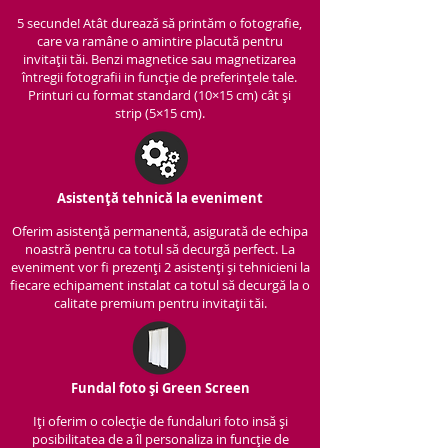
5 secunde! Atât durează să printăm o fotografie,
care va ramâne o amintire placută pentru
invitații tăi. Benzi magnetice sau magnetizarea
întregii fotografii in funcție de preferințele tale.
Printuri cu format standard (10×15 cm) cât și
strip (5×15 cm).
Asistență tehnică la eveniment
Oferim asistență per
manentă, asigurată de echipa
noastră pentru ca totul să decurgă perfect. La
eveniment vor fi prezenți 2 asistenți și tehnicieni la
fiecare echipament instalat ca totul să decurgă la o
calitate premium pentru invitații tăi.
Fundal foto și Green Screen
Iți oferim o colecție de fundaluri foto insă și
posibilitatea de a îl personaliza in funcție de