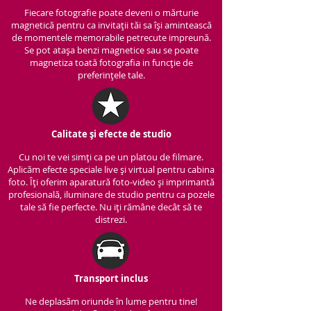
Fiecare fotografie poate deveni o mărturie
magnetică pentru ca invitații tăi sa își amintească
de momentele memorabile petrecute impreună.
Se pot atașa benzi magnetice sau se poate
magnetiza toată fotografia in funcție de
preferințele tale.
Calitate și efecte de studio
Cu noi te vei simți ca pe un platou de filmare.
Aplicăm efecte speciale live și virtual pentru cabina
foto. Îți oferim aparatură foto-video și imprimantă
profesională, iluminare de studio pentru ca pozele
tale să fie perfecte. Nu iți rămâne decât să te
distrezi.
Transport inclus
Ne deplasăm oriunde în lume pentru tine!