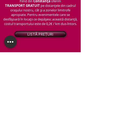
Fiind din
Constanța
oferim
TRANSPORT
GRATUIT
pe distanțele din cadrul
orașului nostru, cât și a zonelor limitrofe
apropiate. Pentru evenimentele care se
desfășoară în locații ce depășesc această distanță,
costul transportului este de 0,2€ / km dus-întors.
LISTĂ PREȚURI
© 2026 - Snap PhotoBooth
Toate drepturile sunt rezervate.
CABINĂ FOTO
OGLINDA MAGICĂ
VIDEO BOOTH 360°
PACHETE STANDARD
PACHET PERSONALIZAT
ARTIFICII ȘI FUM GREU
Protecția datelor personale