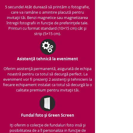
5 secunde! Atât durează să printăm o fotografie,
care va ramâne o amintire placută pentru
invitații tăi. Benzi magnetice sau magnetizarea
întregii fotografii in funcție de preferințele tale.
Printuri cu format standard (10×15 cm) cât și
strip (5×15 cm).
Asistență tehnică la eveniment
Oferim asistență per
manentă, asigurată de echipa
noastră pentru ca totul să decurgă perfect. La
eveniment vor fi prezenți 2 asistenți și tehnicieni la
fiecare echipament instalat ca totul să decurgă la o
calitate premium pentru invitații tăi.
Fundal foto și Green Screen
Iți oferim o colecție de fundaluri foto insă și
posibilitatea de a îl personaliza in funcție de