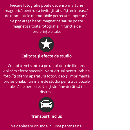
Fiecare fotografie poate deveni o mărturie
magnetică pentru ca invitații tăi sa își amintească
de momentele memorabile petrecute impreună.
Se pot atașa benzi magnetice sau se poate
magnetiza toată fotografia in funcție de
preferințele tale.
Calitate și efecte de studio
Cu noi te vei simți ca pe un platou de filmare.
Aplicăm efecte speciale live și virtual pentru cabina
foto. Îți oferim aparatură foto-video și imprimantă
profesională, iluminare de studio pentru ca pozele
tale să fie perfecte. Nu iți rămâne decât să te
distrezi.
Transport inclus
Ne deplasăm oriunde în lume pentru tine!