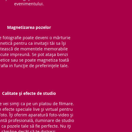
evenimentului.
Magnetizarea pozelor
e fotografie poate deveni o mărturie
etică pentru ca invitații tăi sa își
tească de momentele memorabile
cute impreună. Se pot atașa benzi
tice sau se poate magnetiza toată
rafia in funcție de preferințele tale.
Calitate și efecte de studio
e vei simți ca pe un platou de filmare.
 efecte speciale live și virtual pentru
oto. Îți oferim aparatură foto-video și
ntă profesională, iluminare de studio
ca pozele tale să fie perfecte. Nu iți
rămâne decât să te distrezi.