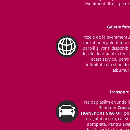
eveniment direct pe dis
Galerie fot
Pozele de la evenimentul 
cadrul unei galerii foto 
parolă și vor fi disponib
de zile doar pentru tine ș
acest serviciu pent
intimitatea ta și ne do
albumul 
Transport 
Ne deplasăm oriunde în
Fiind din
Const
TRANSPORT
GRATUIT
pe 
orașului nostru, cât și
apropiate. Pentru eve
desfășoară în locații 