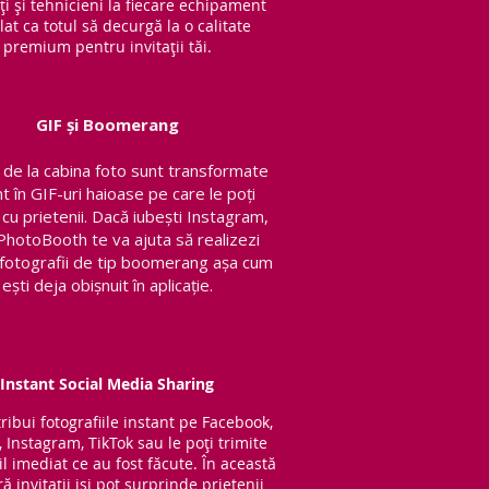
ți și tehnicieni la fiecare echipament
lat ca totul să decurgă la o calitate
premium pentru invitații tăi.
GIF și Boomerang
de la cabina foto sunt transformate
nt în GIF-uri haioase pe care le poți
 cu prietenii.
Dacă iubești Instagram,
PhotoBooth te va ajuta să realizezi
v fotografii de tip boomerang așa cum
ești deja obișnuit în aplicație.
Instant Social Media Sharing
tribui fotografiile instant pe Facebook,
, Instagram, TikTok sau le poți trimite
l imediat ce au fost făcute. În această
 invitații iși pot surprinde prietenii