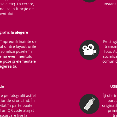
saje etc). La cerere,
instant 
naliza in funcție de
entului.
rafic la alegere
m împreună înainte de
Pe lângă
l dintre layout-urile
transm
sonaliza pozele în
foto. A
 tema evenimentului.
socializ
de poze și elementele
comunic
legerea ta.
de
USB
e pe fotografii astfel
Îți ofer
riunde și oricând. În
parcu
vitat în parte poate
original
 un QR code atașat
primi
escărcare live la
tr