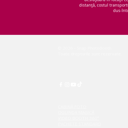
distanță, costul transport
dus-înt
© 2026 - Snap PhotoBooth
Toate drepturile sunt rezervate.
CABINĂ FOTO
OGLINDA MAGICĂ
VIDEO BOOTH 360°
PACHETE STANDARD