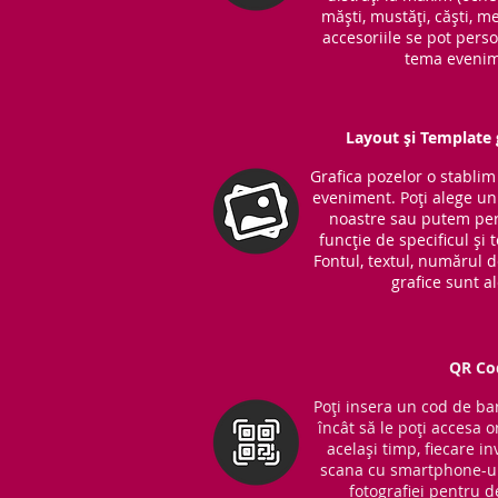
măști, mustăți, căști, me
accesoriile se pot perso
tema evenim
Layout și Template g
Grafica pozelor o stabli
eveniment. Poți alege unu
noastre sau putem per
funcție de specificul și
Fontul, textul, numărul 
grafice sunt a
QR Co
Poți insera un cod de bar
încât să le poți accesa o
același timp, fiecare in
scana cu smartphone-ul
fotografiei pentru d