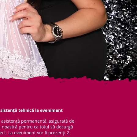
sistență tehnică la eveniment
 asistență per
manentă, asigurată de
 noastră pentru ca totul să decurgă
ect. La eveniment vor fi prezenți 2