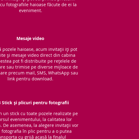
cu fotografiile haioase făcute de ei la
eveniment.
Mesaje video
 pozele haioase, acum invitații iți pot
ite și mesaje video direct din cabina
cestea pot fi distribuite pe rețelele de
are sau trimise pe diverse mijloace de
are precum mail, SMS, WhatsApp sau
link pentru download.
 Stick și plicuri pentru fotografii
im un stick cu to
ate pozele realizate pe
rsul evenimentului, la calitatea lor
ă. De asemenea, la alegere invitații vor
 fotografia în plic pentru a o putea
ansporta cu grijă acasă la finalul