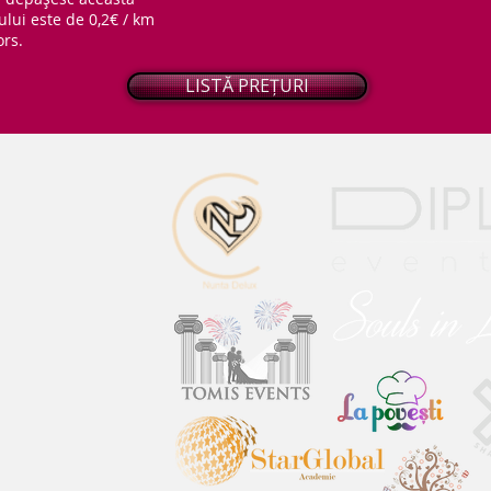
ului este de 0,2€ / km
ors.
LISTĂ PREȚURI