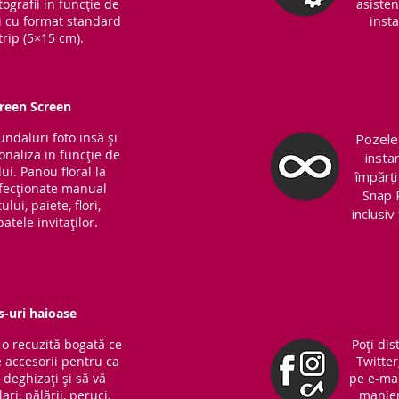
ografii in funcție de
asisten
ri cu format standard
insta
trip (5×15 cm).
Green Screen
fundaluri foto insă și
Pozele 
sonaliza in funcție de
insta
ui. Panou floral la
împărți
nfecționate manual
Snap 
lui, paiete, flori,
inclusi
atele invitaților.
s-uri haioase
o recuzită bogată ce
Poți dis
 accesorii pentru ca
Twitter
ă deghizați și să vă
pe e-mai
ari, pălării, peruci,
manieră