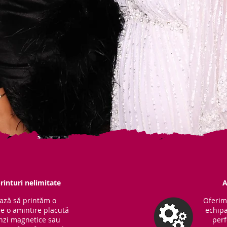
rinturi nelimitate
A
ază să printăm o
Oferim
ne o amintire placută
echipa
Benzi magnetice sau
perf