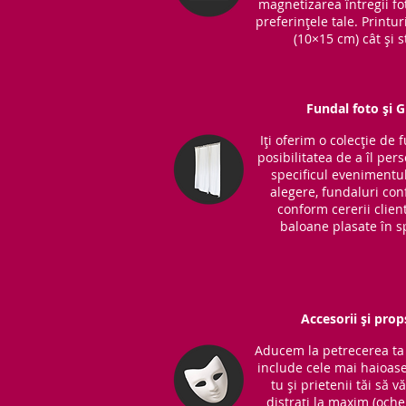
magnetizarea întregii fot
preferințele tale. Printu
(10×15 cm) cât și s
Fundal foto și 
Iți oferim o colecție de 
posibilitatea de a îl per
specificul evenimentul
alegere, fundaluri co
conform cererii clientu
baloane plasate în sp
Accesorii și prop
Aducem la petrecerea ta 
include cele mai haioase
tu și prietenii tăi să v
distrați la maxim (ochel