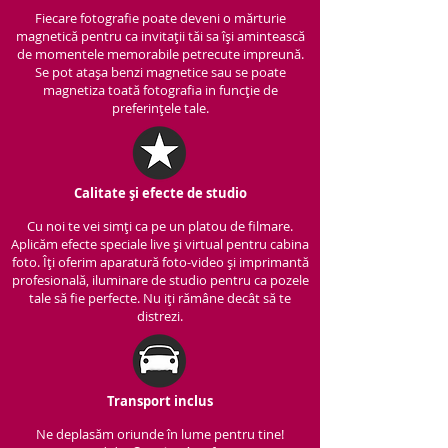
Fiecare fotografie poate deveni o mărturie
magnetică pentru ca invitații tăi sa își amintească
de momentele memorabile petrecute impreună.
Se pot atașa benzi magnetice sau se poate
magnetiza toată fotografia in funcție de
preferințele tale.
Calitate și efecte de studio
Cu noi te vei simți ca pe un platou de filmare.
Aplicăm efecte speciale live și virtual pentru cabina
foto. Îți oferim aparatură foto-video și imprimantă
profesională, iluminare de studio pentru ca pozele
tale să fie perfecte. Nu iți rămâne decât să te
distrezi.
Transport inclus
Ne deplasăm oriunde în lume pentru tine!