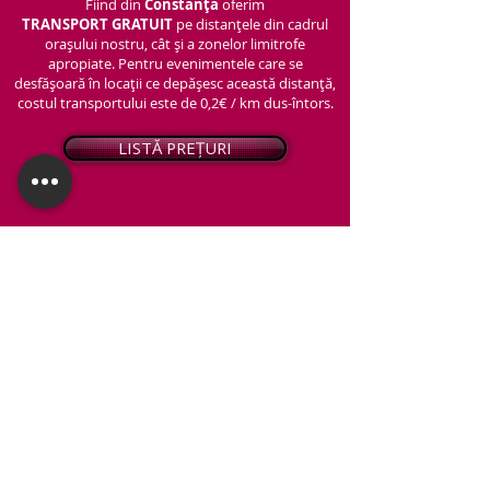
Fiind din
Constanța
oferim
TRANSPORT
GRATUIT
pe distanțele din cadrul
orașului nostru, cât și a zonelor limitrofe
apropiate. Pentru evenimentele care se
desfășoară în locații ce depășesc această distanță,
costul transportului este de 0,2€ / km dus-întors.
LISTĂ PREȚURI
© 2026 - Snap PhotoBooth
Toate drepturile sunt rezervate.
CABINĂ FOTO
OGLINDA MAGICĂ
VIDEO BOOTH 360°
PACHETE STANDARD
PACHET PERSONALIZAT
ARTIFICII ȘI FUM GREU
Protecția datelor personale