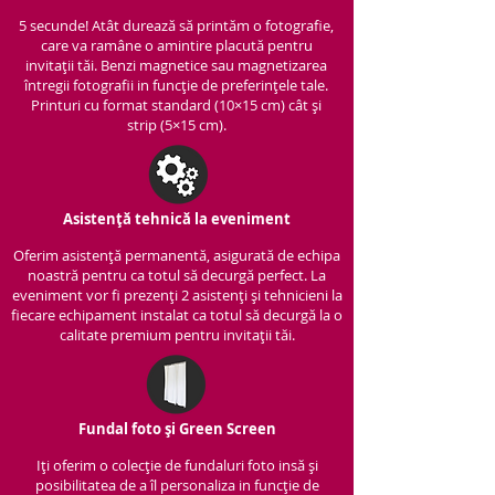
5 secunde! Atât durează să printăm o fotografie,
care va ramâne o amintire placută pentru
invitații tăi. Benzi magnetice sau magnetizarea
întregii fotografii in funcție de preferințele tale.
Printuri cu format standard (10×15 cm) cât și
strip (5×15 cm).
Asistență tehnică la eveniment
Oferim asistență per
manentă, asigurată de echipa
noastră pentru ca totul să decurgă perfect. La
eveniment vor fi prezenți 2 asistenți și tehnicieni la
fiecare echipament instalat ca totul să decurgă la o
calitate premium pentru invitații tăi.
Fundal foto și Green Screen
Iți oferim o colecție de fundaluri foto insă și
posibilitatea de a îl personaliza in funcție de