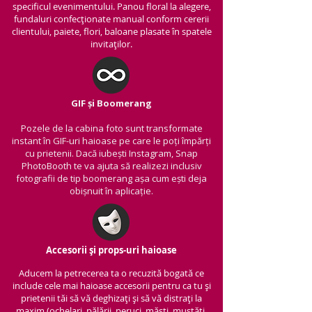
specificul evenimentului. Panou floral la alegere,
fundaluri confecționate manual conform cererii
clientului, paiete, flori, baloane plasate în spatele
invitaților.
GIF și Boomerang
Pozele de la cabina foto sunt transformate
instant în GIF-uri haioase pe care le poți împărți
cu prietenii.
Dacă iubești Instagram, Snap
PhotoBooth te va ajuta să realizezi inclusiv
fotografii de tip boomerang așa cum ești deja
obișnuit în aplicație.
Accesorii și props-uri haioase
Aducem la petrecerea ta o recuzită bogată ce
include cele mai haioase accesorii pentru ca tu și
prietenii tăi să vă deghizați și să vă distrați la
maxim (ochelari, pălării, peruci, măști, mustăți,