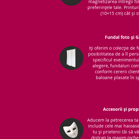
magnetizarea întregii fot
preferințele tale. Printu
(10×15 cm) cât și s
Fundal foto și 
Iți oferim o colecție de 
posibilitatea de a îl per
specificul evenimentul
alegere, fundaluri co
conform cererii clientu
baloane plasate în sp
Accesorii și prop
Aducem la petrecerea ta 
include cele mai haioase
tu și prietenii tăi să v
distrați la maxim (ochel