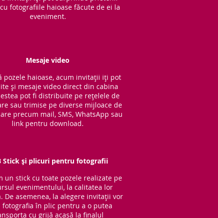
cu fotografiile haioase făcute de ei la
eveniment.
Mesaje video
 pozele haioase, acum invitații iți pot
ite și mesaje video direct din cabina
cestea pot fi distribuite pe rețelele de
are sau trimise pe diverse mijloace de
are precum mail, SMS, WhatsApp sau
link pentru download.
 Stick și plicuri pentru fotografii
im un stick cu to
ate pozele realizate pe
rsul evenimentului, la calitatea lor
ă. De asemenea, la alegere invitații vor
 fotografia în plic pentru a o putea
ansporta cu grijă acasă la finalul