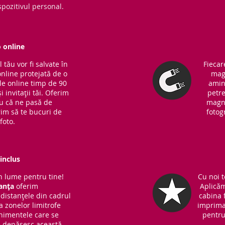
pozitivul personal.
o online
tău vor fi salvate în
Fiecar
online protejată de o
magn
ile online timp de 90
amin
i invitații tăi. Oferim
petre
ru că ne pasă de
magne
rim să te bucuri de
fotog
foto.
inclus
 lume pentru tine!
Cu noi t
anța
oferim
Aplicăm
distanțele din cadrul
cabina f
 a zonelor limitrofe
imprima
nimentele care se
pentru 
ce depășesc această