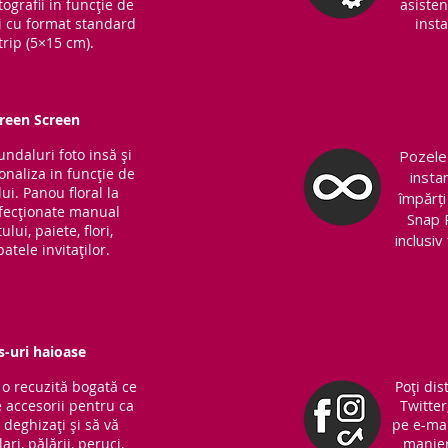
ografii in funcție de
asisten
ri cu format standard
insta
trip (5×15 cm).
Green Screen
fundaluri foto insă și
Pozele 
sonaliza in funcție de
insta
ui. Panou floral la
împărți
nfecționate manual
Snap 
lui, paiete, flori,
inclusi
atele invitaților.
s-uri haioase
o recuzită bogată ce
Poți dis
 accesorii pentru ca
Twitter
ă deghizați și să vă
pe e-mai
ari, pălării, peruci,
manieră