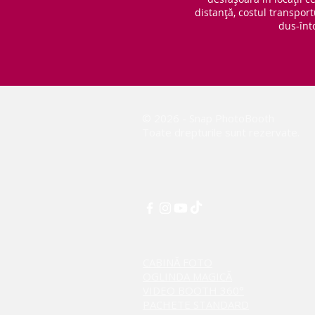
distanță, costul transport
dus-înt
© 2026 - Snap PhotoBooth
Toate drepturile sunt rezervate.
CABINĂ FOTO
OGLINDA MAGICĂ
VIDEO BOOTH 360°
PACHETE STANDARD