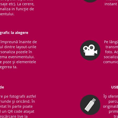
saje etc). La cerere,
instant 
naliza in funcție de
entului.
rafic la alegere
m împreună înainte de
Pe lângă
l dintre layout-urile
transm
sonaliza pozele în
foto. A
 tema evenimentului.
socializ
de poze și elementele
comunic
legerea ta.
de
USB
e pe fotografii astfel
Îți ofer
riunde și oricând. În
parcu
vitat în parte poate
original
 un QR code atașat
primi
escărcare live la
tr