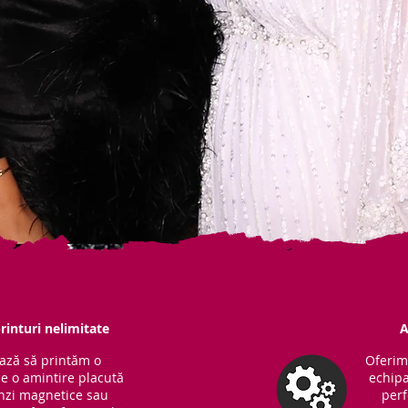
rinturi nelimitate
A
ază să printăm o
Oferim
ne o amintire placută
echipa
Benzi magnetice sau
perf