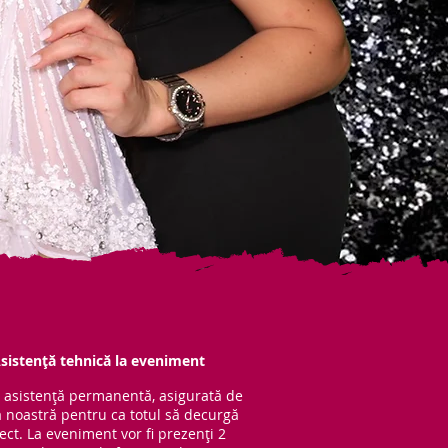
sistență tehnică la eveniment
 asistență per
manentă, asigurată de
 noastră pentru ca totul să decurgă
ect. La eveniment vor fi prezenți 2