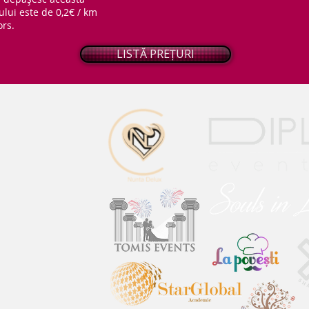
ului este de 0,2€ / km
ors.
LISTĂ PREȚURI