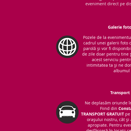
eveniment direct pe dis
Galerie fot
Pozele de la evenimentul 
cadrul unei galerii foto 
parolă și vor fi disponib
de zile doar pentru tine ș
acest serviciu pent
intimitatea ta și ne do
albumul 
Transport 
Ne deplasăm oriunde în
Fiind din
Const
TRANSPORT
GRATUIT
pe 
orașului nostru, cât și
apropiate. Pentru eve
desfășoară în locații 