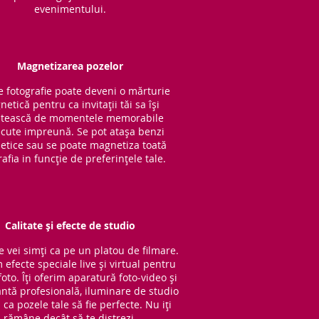
evenimentului.
Magnetizarea pozelor
e fotografie poate deveni o mărturie
etică pentru ca invitații tăi sa își
tească de momentele memorabile
cute impreună. Se pot atașa benzi
tice sau se poate magnetiza toată
rafia in funcție de preferințele tale.
Calitate și efecte de studio
e vei simți ca pe un platou de filmare.
 efecte speciale live și virtual pentru
oto. Îți oferim aparatură foto-video și
ntă profesională, iluminare de studio
ca pozele tale să fie perfecte. Nu iți
rămâne decât să te distrezi.