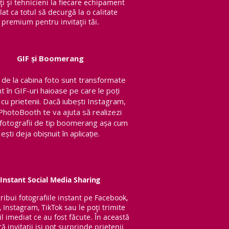
ți și tehnicieni la fiecare echipament
lat ca totul să decurgă la o calitate
premium pentru invitații tăi.
GIF și Boomerang
de la cabina foto sunt transformate
nt în GIF-uri haioase pe care le poți
 cu prietenii.
Dacă iubești Instagram,
PhotoBooth te va ajuta să realizezi
v fotografii de tip boomerang așa cum
ești deja obișnuit în aplicație.
Instant Social Media Sharing
tribui fotografiile instant pe Facebook,
, Instagram, TikTok sau le poți trimite
l imediat ce au fost făcute. În această
 invitații iși pot surprinde prietenii