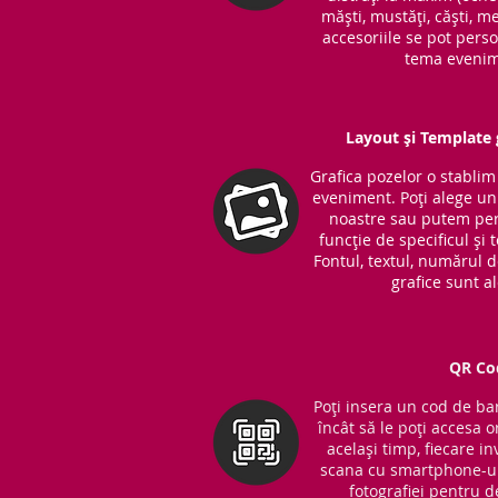
măști, mustăți, căști, me
accesoriile se pot perso
tema evenim
Layout și Template g
Grafica pozelor o stabli
eveniment. Poți alege unu
noastre sau putem per
funcție de specificul și
Fontul, textul, numărul 
grafice sunt a
QR Co
Poți insera un cod de bar
încât să le poți accesa o
același timp, fiecare in
scana cu smartphone-ul
fotografiei pentru d