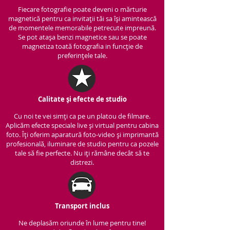
Fiecare fotografie poate deveni o mărturie
magnetică pentru ca invitații tăi sa își amintească
de momentele memorabile petrecute impreună.
Se pot atașa benzi magnetice sau se poate
magnetiza toată fotografia in funcție de
preferințele tale.
Calitate și efecte de studio
Cu noi te vei simți ca pe un platou de filmare.
Aplicăm efecte speciale live și virtual pentru cabina
foto. Îți oferim aparatură foto-video și imprimantă
profesională, iluminare de studio pentru ca pozele
tale să fie perfecte. Nu iți rămâne decât să te
distrezi.
Transport inclus
Ne deplasăm oriunde în lume pentru tine!