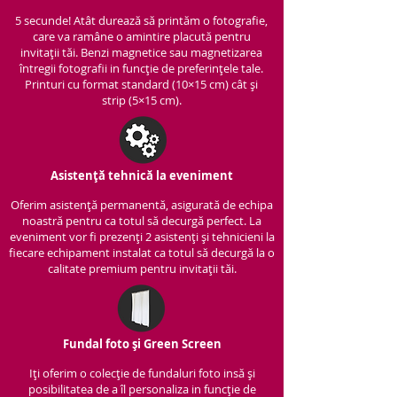
5 secunde! Atât durează să printăm o fotografie,
care va ramâne o amintire placută pentru
invitații tăi. Benzi magnetice sau magnetizarea
întregii fotografii in funcție de preferințele tale.
Printuri cu format standard (10×15 cm) cât și
strip (5×15 cm).
Asistență tehnică la eveniment
Oferim asistență per
manentă, asigurată de echipa
noastră pentru ca totul să decurgă perfect. La
eveniment vor fi prezenți 2 asistenți și tehnicieni la
fiecare echipament instalat ca totul să decurgă la o
calitate premium pentru invitații tăi.
Fundal foto și Green Screen
Iți oferim o colecție de fundaluri foto insă și
posibilitatea de a îl personaliza in funcție de