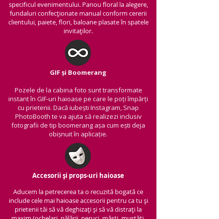
specificul evenimentului. Panou floral la alegere,
fundaluri confecționate manual conform cererii
clientului, paiete, flori, baloane plasate în spatele
invitaților.
GIF și Boomerang
Pozele de la cabina foto sunt transformate
instant în GIF-uri haioase pe care le poți împărți
cu prietenii.
Dacă iubești Instagram, Snap
PhotoBooth te va ajuta să realizezi inclusiv
fotografii de tip boomerang așa cum ești deja
obișnuit în aplicație.
Accesorii și props-uri haioase
Aducem la petrecerea ta o recuzită bogată ce
include cele mai haioase accesorii pentru ca tu și
prietenii tăi să vă deghizați și să vă distrați la
maxim (ochelari, pălării, peruci, măști, mustăți,