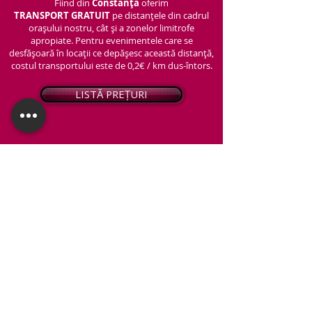
Fiind din
Constanța
oferim
TRANSPORT
GRATUIT
pe distanțele din cadrul
orașului nostru, cât și a zonelor limitrofe
apropiate. Pentru evenimentele care se
desfășoară în locații ce depășesc această distanță,
costul transportului este de 0,2€ / km dus-întors.
LISTĂ PREȚURI
© 2026 - Snap PhotoBooth
Toate drepturile sunt rezervate.
CABINĂ FOTO
OGLINDA MAGICĂ
VIDEO BOOTH 360°
PACHETE STANDARD
PACHET PERSONALIZAT
ARTIFICII ȘI FUM GREU
Protecția datelor personale