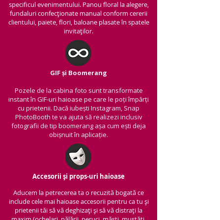
specificul evenimentului. Panou floral la alegere,
fundaluri confecționate manual conform cererii
clientului, paiete, flori, baloane plasate în spatele
invitaților.
GIF și Boomerang
Pozele de la cabina foto sunt transformate
instant în GIF-uri haioase pe care le poți împărți
cu prietenii.
Dacă iubești Instagram, Snap
PhotoBooth te va ajuta să realizezi inclusiv
fotografii de tip boomerang așa cum ești deja
obișnuit în aplicație.
Accesorii și props-uri haioase
Aducem la petrecerea ta o recuzită bogată ce
include cele mai haioase accesorii pentru ca tu și
prietenii tăi să vă deghizați și să vă distrați la
maxim (ochelari, pălării, peruci, măști, mustăți,