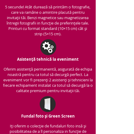
5 secunde! Atât durează să printăm o fotografie,
care va ramâne o amintire placută pentru
invitații tăi. Benzi magnetice sau magnetizarea
întregii fotografii in funcție de preferințele tale.
Printuri cu format standard (10×15 cm) cât și
strip (5×15 cm).
Asistență tehnică la eveniment
Oferim asistență per
manentă, asigurată de echipa
noastră pentru ca totul să decurgă perfect. La
eveniment vor fi prezenți 2 asistenți și tehnicieni la
fiecare echipament instalat ca totul să decurgă la o
calitate premium pentru invitații tăi.
Fundal foto și Green Screen
Iți oferim o colecție de fundaluri foto insă și
posibilitatea de a îl personaliza in funcție de