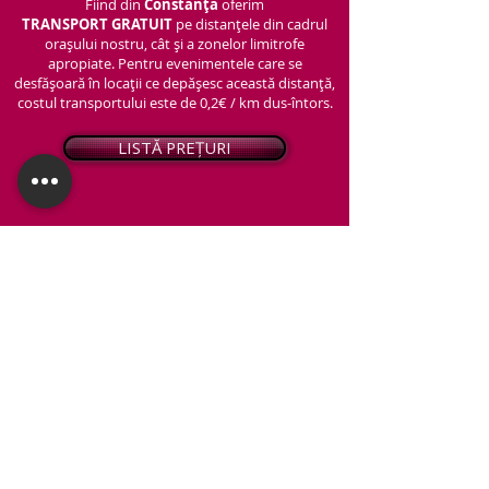
Fiind din
Constanța
oferim
TRANSPORT
GRATUIT
pe distanțele din cadrul
orașului nostru, cât și a zonelor limitrofe
apropiate. Pentru evenimentele care se
desfășoară în locații ce depășesc această distanță,
costul transportului este de 0,2€ / km dus-întors.
LISTĂ PREȚURI
© 2026 - Snap PhotoBooth
Toate drepturile sunt rezervate.
CABINĂ FOTO
OGLINDA MAGICĂ
VIDEO BOOTH 360°
PACHETE STANDARD
PACHET PERSONALIZAT
ARTIFICII ȘI FUM GREU
Protecția datelor personale