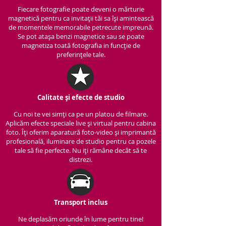
Fiecare fotografie poate deveni o mărturie
magnetică pentru ca invitații tăi sa își amintească
de momentele memorabile petrecute impreună.
Se pot atașa benzi magnetice sau se poate
magnetiza toată fotografia in funcție de
preferințele tale.
Calitate și efecte de studio
Cu noi te vei simți ca pe un platou de filmare.
Aplicăm efecte speciale live și virtual pentru cabina
foto. Îți oferim aparatură foto-video și imprimantă
profesională, iluminare de studio pentru ca pozele
tale să fie perfecte. Nu iți rămâne decât să te
distrezi.
Transport inclus
Ne deplasăm oriunde în lume pentru tine!