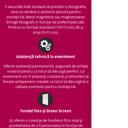
5 secunde! Atât durează să printăm o fotografie,
care va ramâne o amintire placută pentru
invitații tăi. Benzi magnetice sau magnetizarea
întregii fotografii in funcție de preferințele tale.
Printuri cu format standard (10×15 cm) cât și
strip (5×15 cm).
Asistență tehnică la eveniment
Oferim asistență per
manentă, asigurată de echipa
noastră pentru ca totul să decurgă perfect. La
eveniment vor fi prezenți 2 asistenți și tehnicieni la
fiecare echipament instalat ca totul să decurgă la o
calitate premium pentru invitații tăi.
Fundal foto și Green Screen
Iți oferim o colecție de fundaluri foto insă și
posibilitatea de a îl personaliza in funcție de