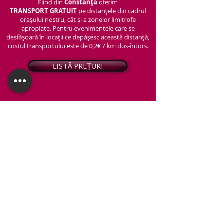
Fiind din
Constanța
oferim
TRANSPORT
GRATUIT
pe distanțele din cadrul
orașului nostru, cât și a zonelor limitrofe
apropiate. Pentru evenimentele care se
desfășoară în locații ce depășesc această distanță,
costul transportului este de 0,2€ / km dus-întors.
LISTĂ PREȚURI
© 2026 - Snap PhotoBooth
Toate drepturile sunt rezervate.
CABINĂ FOTO
OGLINDA MAGICĂ
VIDEO BOOTH 360°
PACHETE STANDARD
PACHET PERSONALIZAT
ARTIFICII ȘI FUM GREU
Protecția datelor personale