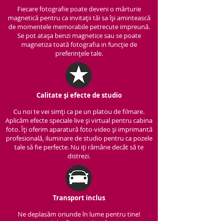
Fiecare fotografie poate deveni o mărturie
magnetică pentru ca invitații tăi sa își amintească
de momentele memorabile petrecute impreună.
Se pot atașa benzi magnetice sau se poate
magnetiza toată fotografia in funcție de
preferințele tale.
Calitate și efecte de studio
Cu noi te vei simți ca pe un platou de filmare.
Aplicăm efecte speciale live și virtual pentru cabina
foto. Îți oferim aparatură foto-video și imprimantă
profesională, iluminare de studio pentru ca pozele
tale să fie perfecte. Nu iți rămâne decât să te
distrezi.
Transport inclus
Ne deplasăm oriunde în lume pentru tine!