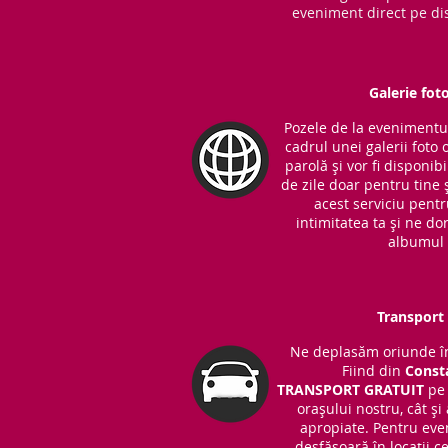
eveniment direct pe dis
Galerie fot
Pozele de la evenimentul 
cadrul unei galerii foto 
parolă și vor fi disponib
de zile doar pentru tine ș
acest serviciu pent
intimitatea ta și ne do
albumul 
Transport 
Ne deplasăm oriunde în
Fiind din
Const
TRANSPORT
GRATUIT
pe 
orașului nostru, cât și
apropiate. Pentru eve
desfășoară în locații 