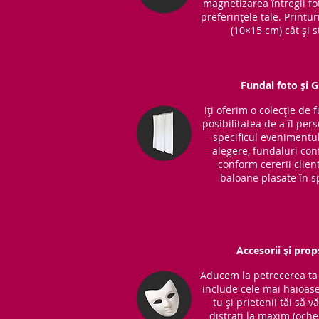
magnetizarea întregii fot
preferințele tale. Printu
(10×15 cm) cât și s
Fundal foto și 
Iți oferim o colecție de 
posibilitatea de a îl per
specificul evenimentul
alegere, fundaluri co
conform cererii clientu
baloane plasate în sp
Accesorii și prop
Aducem la petrecerea ta 
include cele mai haioase
tu și prietenii tăi să v
distrați la maxim (ochel