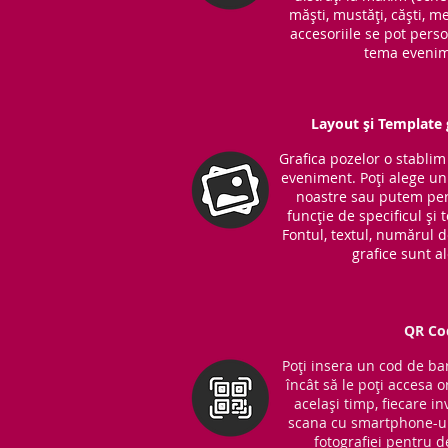
măști, mustăți, căști, me
accesoriile se pot perso
tema evenim
Layout și Template g
Grafica pozelor o stabli
eveniment. Poți alege unu
noastre sau putem per
funcție de specificul și
Fontul, textul, numărul 
grafice sunt a
QR Co
Poți insera un cod de bar
încât să le poți accesa o
același timp, fiecare in
scana cu smartphone-ul
fotografiei pentru d