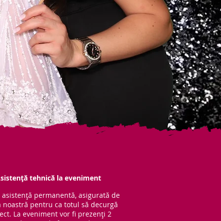
sistență tehnică la eveniment
 asistență per
manentă, asigurată de
 noastră pentru ca totul să decurgă
ect. La eveniment vor fi prezenți 2