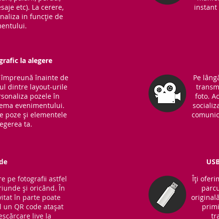
saje etc). La cerere,
instant 
naliza in funcție de
entului.
rafic la alegere
m împreună înainte de
Pe lângă
l dintre layout-urile
transm
sonaliza pozele în
foto. A
 tema evenimentului.
socializ
de poze și elementele
comunic
legerea ta.
de
USB
e pe fotografii astfel
Îți ofer
riunde și oricând. În
parcu
vitat în parte poate
original
 un QR code atașat
primi
escărcare live la
tr