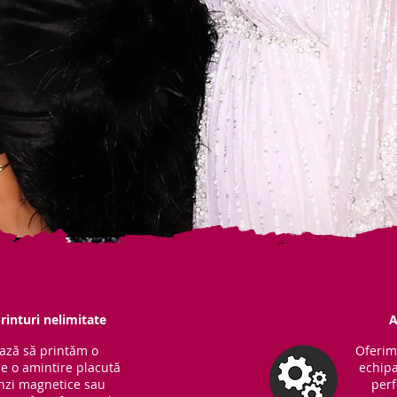
rinturi nelimitate
A
ază să printăm o
Oferim
ne o amintire placută
echipa
Benzi magnetice sau
perf