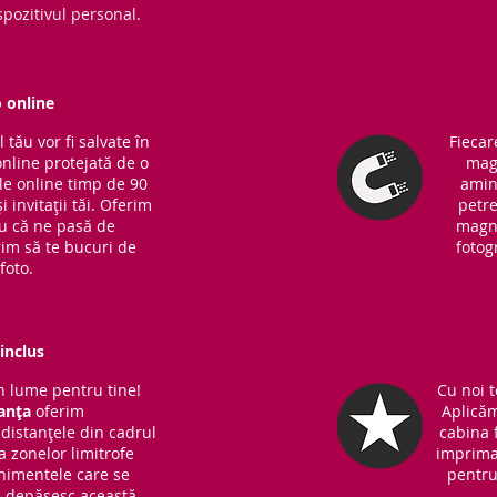
pozitivul personal.
o online
tău vor fi salvate în
Fiecar
online protejată de o
magn
ile online timp de 90
amin
i invitații tăi. Oferim
petre
ru că ne pasă de
magne
rim să te bucuri de
fotog
foto.
inclus
 lume pentru tine!
Cu noi t
anța
oferim
Aplicăm
distanțele din cadrul
cabina f
 a zonelor limitrofe
imprima
nimentele care se
pentru 
ce depășesc această