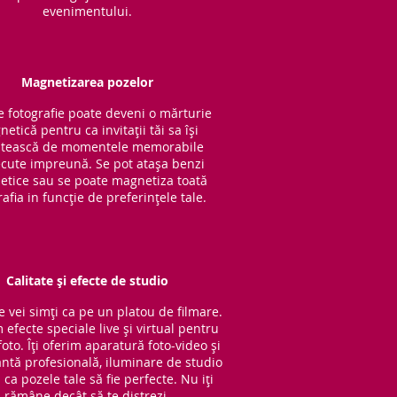
evenimentului.
Magnetizarea pozelor
e fotografie poate deveni o mărturie
etică pentru ca invitații tăi sa își
tească de momentele memorabile
cute impreună. Se pot atașa benzi
tice sau se poate magnetiza toată
rafia in funcție de preferințele tale.
Calitate și efecte de studio
e vei simți ca pe un platou de filmare.
 efecte speciale live și virtual pentru
oto. Îți oferim aparatură foto-video și
ntă profesională, iluminare de studio
ca pozele tale să fie perfecte. Nu iți
rămâne decât să te distrezi.