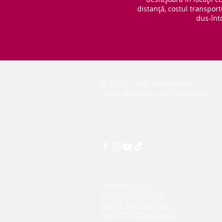
distanță, costul transport
dus-înt
© 2026 - Snap PhotoBooth
Toate drepturile sunt rezervate.
CABINĂ FOTO
OGLINDA MAGICĂ
VIDEO BOOTH 360°
PACHETE STANDARD