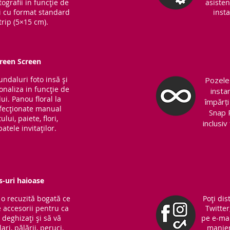
ografii in funcție de
asisten
ri cu format standard
insta
trip (5×15 cm).
Green Screen
fundaluri foto insă și
Pozele 
sonaliza in funcție de
insta
ui. Panou floral la
împărți
nfecționate manual
Snap 
lui, paiete, flori,
inclusi
atele invitaților.
s-uri haioase
o recuzită bogată ce
Poți dis
 accesorii pentru ca
Twitter
ă deghizați și să vă
pe e-mai
ari, pălării, peruci,
manieră