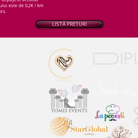
ului este de 0,2€ / km
ors.
LISTĂ PREȚURI