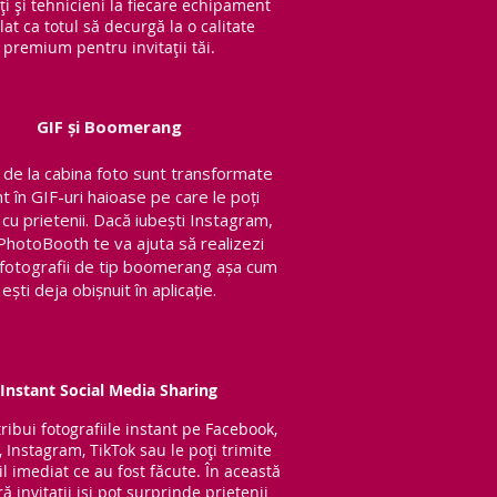
ți și tehnicieni la fiecare echipament
lat ca totul să decurgă la o calitate
premium pentru invitații tăi.
GIF și Boomerang
de la cabina foto sunt transformate
nt în GIF-uri haioase pe care le poți
 cu prietenii.
Dacă iubești Instagram,
PhotoBooth te va ajuta să realizezi
v fotografii de tip boomerang așa cum
ești deja obișnuit în aplicație.
Instant Social Media Sharing
tribui fotografiile instant pe Facebook,
, Instagram, TikTok sau le poți trimite
l imediat ce au fost făcute. În această
 invitații iși pot surprinde prietenii