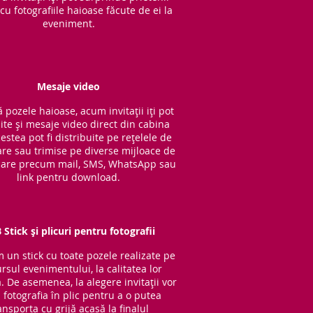
cu fotografiile haioase făcute de ei la
eveniment.
Mesaje video
 pozele haioase, acum invitații iți pot
ite și mesaje video direct din cabina
cestea pot fi distribuite pe rețelele de
are sau trimise pe diverse mijloace de
are precum mail, SMS, WhatsApp sau
link pentru download.
 Stick și plicuri pentru fotografii
im un stick cu to
ate pozele realizate pe
rsul evenimentului, la calitatea lor
ă. De asemenea, la alegere invitații vor
 fotografia în plic pentru a o putea
ansporta cu grijă acasă la finalul