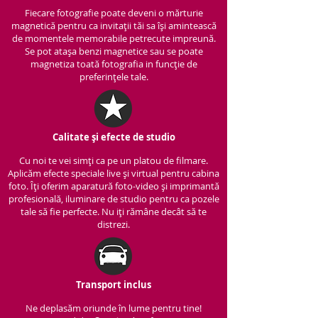
Fiecare fotografie poate deveni o mărturie
magnetică pentru ca invitații tăi sa își amintească
de momentele memorabile petrecute impreună.
Se pot atașa benzi magnetice sau se poate
magnetiza toată fotografia in funcție de
preferințele tale.
Calitate și efecte de studio
Cu noi te vei simți ca pe un platou de filmare.
Aplicăm efecte speciale live și virtual pentru cabina
foto. Îți oferim aparatură foto-video și imprimantă
profesională, iluminare de studio pentru ca pozele
tale să fie perfecte. Nu iți rămâne decât să te
distrezi.
Transport inclus
Ne deplasăm oriunde în lume pentru tine!