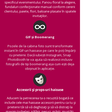
specificul evenimentului. Panou floral la alegere,
fundaluri confecționate manual conform cererii
clientului, paiete, flori, baloane plasate în spatele
invitaților.
GIF și Boomerang
Pozele de la cabina foto sunt transformate
instant în GIF-uri haioase pe care le poți împărți
cu prietenii.
Dacă iubești Instagram, Snap
PhotoBooth te va ajuta să realizezi inclusiv
fotografii de tip boomerang așa cum ești deja
obișnuit în aplicație.
Accesorii și props-uri haioase
Aducem la petrecerea ta o recuzită bogată ce
include cele mai haioase accesorii pentru ca tu și
prietenii tăi să vă deghizați și să vă distrați la
maxim (ochelari, pălării, peruci, măști, mustăți,