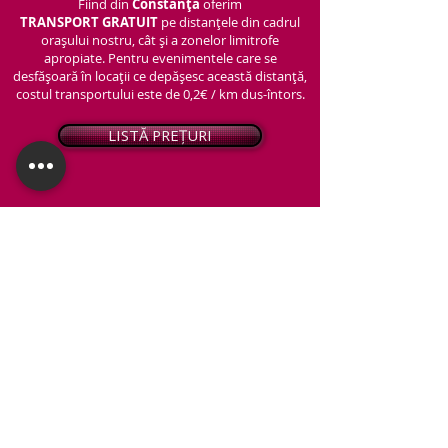
Fiind din
Constanța
oferim
TRANSPORT
GRATUIT
pe distanțele din cadrul
orașului nostru, cât și a zonelor limitrofe
apropiate. Pentru evenimentele care se
desfășoară în locații ce depășesc această distanță,
costul transportului este de 0,2€ / km dus-întors.
LISTĂ PREȚURI
© 2026 - Snap PhotoBooth
Toate drepturile sunt rezervate.
CABINĂ FOTO
OGLINDA MAGICĂ
VIDEO BOOTH 360°
PACHETE STANDARD
PACHET PERSONALIZAT
ARTIFICII ȘI FUM GREU
Protecția datelor personale