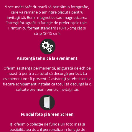
5 secunde! Atât durează să printăm o fotografie,
care va ramâne o amintire placută pentru
invitații tăi. Benzi magnetice sau magnetizarea
întregii fotografii in funcție de preferințele tale.
Printuri cu format standard (10×15 cm) cât și
strip (5×15 cm).
Asistență tehnică la eveniment
Oferim asistență per
manentă, asigurată de echipa
noastră pentru ca totul să decurgă perfect. La
eveniment vor fi prezenți 2 asistenți și tehnicieni la
fiecare echipament instalat ca totul să decurgă la o
calitate premium pentru invitații tăi.
Fundal foto și Green Screen
Iți oferim o colecție de fundaluri foto insă și
posibilitatea de a îl personaliza in funcție de