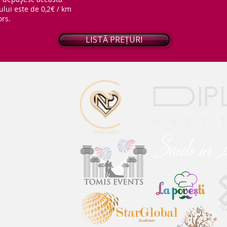
ului este de 0,2€ / km
ors.
LISTĂ PREȚURI