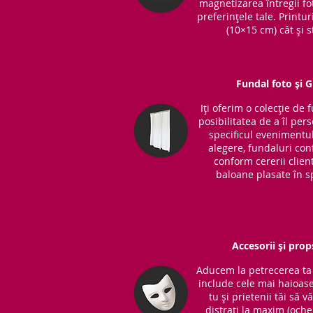
magnetizarea întregii fot
preferințele tale. Printu
(10×15 cm) cât și s
Fundal foto și 
Iți oferim o colecție de 
posibilitatea de a îl per
specificul evenimentul
alegere, fundaluri co
conform cererii clientu
baloane plasate în sp
Accesorii și prop
Aducem la petrecerea ta 
include cele mai haioase
tu și prietenii tăi să v
distrați la maxim (ochel