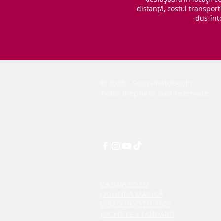
distanță, costul transport
dus-înt
© 2026 - Snap PhotoBooth
Toate drepturile sunt rezervate.
CABINĂ FOTO
OGLINDA MAGICĂ
VIDEO BOOTH 360°
PACHETE STANDARD