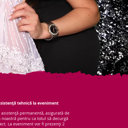
sistență tehnică la eveniment
 asistență per
manentă, asigurată de
 noastră pentru ca totul să decurgă
ect. La eveniment vor fi prezenți 2