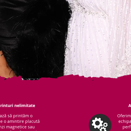
rinturi nelimitate
A
ază să printăm o
Oferim
ne o amintire placută
echipa
Benzi magnetice sau
perf