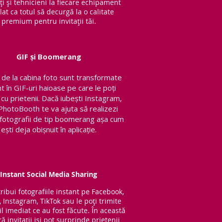
ți și tehnicieni la fiecare echipament
lat ca totul să decurgă la o calitate
premium pentru invitații tăi.
GIF și Boomerang
de la cabina foto sunt transformate
nt în GIF-uri haioase pe care le poți
 cu prietenii.
Dacă iubești Instagram,
PhotoBooth te va ajuta să realizezi
v fotografii de tip boomerang așa cum
ești deja obișnuit în aplicație.
Instant Social Media Sharing
tribui fotografiile instant pe Facebook,
, Instagram, TikTok sau le poți trimite
l imediat ce au fost făcute. În această
 invitații iși pot surprinde prietenii