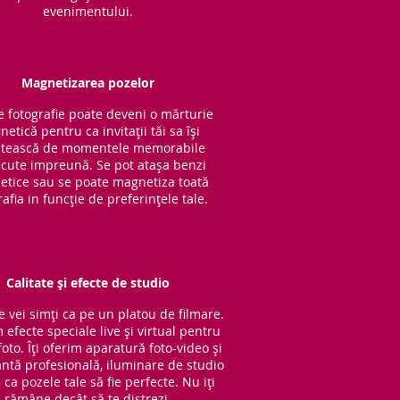
evenimentului.
Magnetizarea pozelor
e fotografie poate deveni o mărturie
etică pentru ca invitații tăi sa își
tească de momentele memorabile
cute impreună. Se pot atașa benzi
tice sau se poate magnetiza toată
rafia in funcție de preferințele tale.
Calitate și efecte de studio
e vei simți ca pe un platou de filmare.
 efecte speciale live și virtual pentru
oto. Îți oferim aparatură foto-video și
ntă profesională, iluminare de studio
ca pozele tale să fie perfecte. Nu iți
rămâne decât să te distrezi.