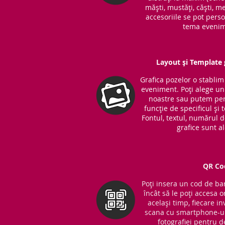
măști, mustăți, căști, me
accesoriile se pot perso
tema evenim
Layout și Template g
Grafica pozelor o stabli
eveniment. Poți alege unu
noastre sau putem per
funcție de specificul și
Fontul, textul, numărul 
grafice sunt a
QR Co
Poți insera un cod de bar
încât să le poți accesa o
același timp, fiecare in
scana cu smartphone-ul
fotografiei pentru d