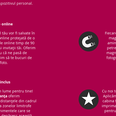
pozitivul personal.
o online
tău vor fi salvate în
Fiecar
online protejată de o
magn
ile online timp de 90
amin
i invitații tăi. Oferim
petre
ru că ne pasă de
magne
rim să te bucuri de
fotog
foto.
inclus
 lume pentru tine!
Cu noi t
anța
oferim
Aplicăm
distanțele din cadrul
cabina f
 a zonelor limitrofe
imprima
nimentele care se
pentru 
ce depășesc această