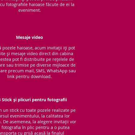
cu fotografiile haioase făcute de ei la
eveniment.
Mesaje video
 pozele haioase, acum invitații iți pot
ite și mesaje video direct din cabina
cestea pot fi distribuite pe rețelele de
are sau trimise pe diverse mijloace de
are precum mail, SMS, WhatsApp sau
link pentru download.
 Stick și plicuri pentru fotografii
im un stick cu to
ate pozele realizate pe
rsul evenimentului, la calitatea lor
ă. De asemenea, la alegere invitații vor
 fotografia în plic pentru a o putea
ansporta cu grijă acasă la finalul