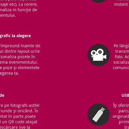
saje etc). La cerere,
instant 
naliza in funcție de
entului.
rafic la alegere
m împreună înainte de
Pe lângă
l dintre layout-urile
transm
sonaliza pozele în
foto. A
 tema evenimentului.
socializ
de poze și elementele
comunic
legerea ta.
de
USB
e pe fotografii astfel
Îți ofer
riunde și oricând. În
parcu
vitat în parte poate
original
 un QR code atașat
primi
escărcare live la
tr