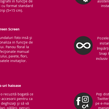
ografii in funcție de
asisten
ri cu format standard
insta
trip (5×15 cm).
Green Screen
fundaluri foto insă și
Pozele 
sonaliza in funcție de
insta
ui. Panou floral la
împărți
nfecționate manual
Snap 
lui, paiete, flori,
inclusi
atele invitaților.
s-uri haioase
o recuzită bogată ce
Poți dis
 accesorii pentru ca
Twitter
ă deghizați și să vă
pe e-mai
ari, pălării, peruci,
manieră