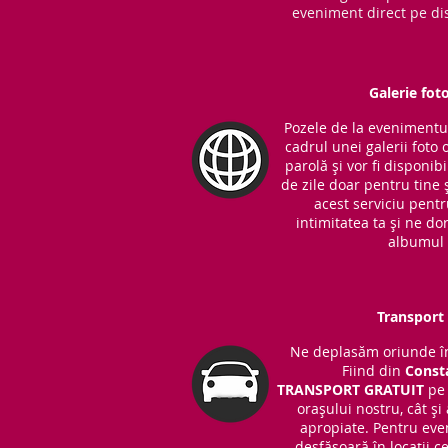
eveniment direct pe dis
Galerie fot
Pozele de la evenimentul 
cadrul unei galerii foto 
parolă și vor fi disponib
de zile doar pentru tine ș
acest serviciu pent
intimitatea ta și ne do
albumul 
Transport 
Ne deplasăm oriunde în
Fiind din
Const
TRANSPORT
GRATUIT
pe 
orașului nostru, cât și
apropiate. Pentru eve
desfășoară în locații 