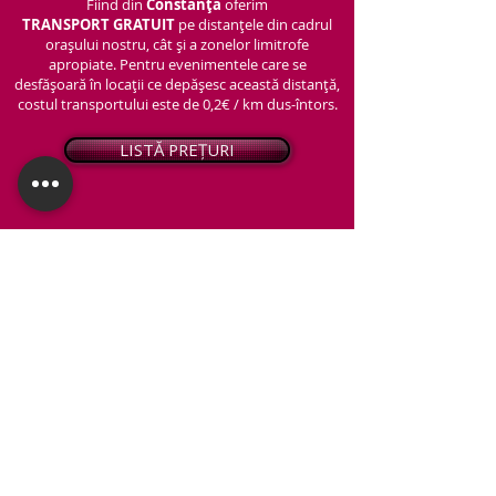
Fiind din
Constanța
oferim
TRANSPORT
GRATUIT
pe distanțele din cadrul
orașului nostru, cât și a zonelor limitrofe
apropiate. Pentru evenimentele care se
desfășoară în locații ce depășesc această distanță,
costul transportului este de 0,2€ / km dus-întors.
LISTĂ PREȚURI
© 2026 - Snap PhotoBooth
Toate drepturile sunt rezervate.
CABINĂ FOTO
OGLINDA MAGICĂ
VIDEO BOOTH 360°
PACHETE STANDARD
PACHET PERSONALIZAT
ARTIFICII ȘI FUM GREU
Protecția datelor personale