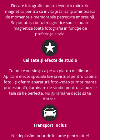
Fiecare fotografie poate deveni o mărturie
magnetică pentru ca invitații tăi sa își amintească
de momentele memorabile petrecute impreună.
Se pot atașa benzi magnetice sau se poate
magnetiza toată fotografia in funcție de
preferințele tale.
Calitate și efecte de studio
Cu noi te vei simți ca pe un platou de filmare.
Aplicăm efecte speciale live și virtual pentru cabina
foto. Îți oferim aparatură foto-video și imprimantă
profesională, iluminare de studio pentru ca pozele
tale să fie perfecte. Nu iți rămâne decât să te
distrezi.
Transport inclus
Ne deplasăm oriunde în lume pentru tine!