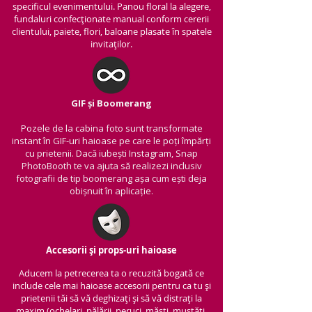
specificul evenimentului. Panou floral la alegere,
fundaluri confecționate manual conform cererii
clientului, paiete, flori, baloane plasate în spatele
invitaților.
GIF și Boomerang
Pozele de la cabina foto sunt transformate
instant în GIF-uri haioase pe care le poți împărți
cu prietenii.
Dacă iubești Instagram, Snap
PhotoBooth te va ajuta să realizezi inclusiv
fotografii de tip boomerang așa cum ești deja
obișnuit în aplicație.
Accesorii și props-uri haioase
Aducem la petrecerea ta o recuzită bogată ce
include cele mai haioase accesorii pentru ca tu și
prietenii tăi să vă deghizați și să vă distrați la
maxim (ochelari, pălării, peruci, măști, mustăți,