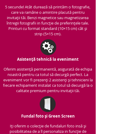
5 secunde! Atât durează să printăm o fotografie,
care va ramâne o amintire placută pentru
invitații tăi. Benzi magnetice sau magnetizarea
întregii fotografii in funcție de preferințele tale.
Printuri cu format standard (10×15 cm) cât și
strip (5×15 cm).
Asistență tehnică la eveniment
Oferim asistență per
manentă, asigurată de echipa
noastră pentru ca totul să decurgă perfect. La
eveniment vor fi prezenți 2 asistenți și tehnicieni la
fiecare echipament instalat ca totul să decurgă la o
calitate premium pentru invitații tăi.
Fundal foto și Green Screen
Iți oferim o colecție de fundaluri foto insă și
posibilitatea de a îl personaliza in funcție de