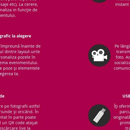
saje etc). La cerere,
instant 
naliza in funcție de
entului.
rafic la alegere
m împreună înainte de
Pe lângă
l dintre layout-urile
transm
sonaliza pozele în
foto. A
 tema evenimentului.
socializ
de poze și elementele
comunic
legerea ta.
de
USB
e pe fotografii astfel
Îți ofer
riunde și oricând. În
parcu
vitat în parte poate
original
 un QR code atașat
primi
escărcare live la
tr