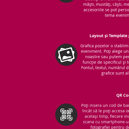
măști, mustăți, căști, me
accesoriile se pot perso
tema evenim
Layout și Template g
Grafica pozelor o stabli
eveniment. Poți alege unu
noastre sau putem per
funcție de specificul și
Fontul, textul, numărul 
grafice sunt a
QR Co
Poți insera un cod de bar
încât să le poți accesa o
același timp, fiecare in
scana cu smartphone-ul
fotografiei pentru d