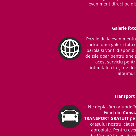
eveniment direct pe dis
Galerie fot
Pozele de la evenimentul 
cadrul unei galerii foto 
parolă și vor fi disponib
de zile doar pentru tine ș
acest serviciu pent
intimitatea ta și ne do
albumul 
Transport 
Ne deplasăm oriunde în
Fiind din
Const
TRANSPORT
GRATUIT
pe 
orașului nostru, cât și
apropiate. Pentru eve
desfășoară în locații 