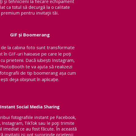
ți și tehnicieni la fiecare echipament
lat ca totul să decurgă la o calitate
premium pentru invitații tăi.
GIF și Boomerang
de la cabina foto sunt transformate
nt în GIF-uri haioase pe care le poți
 cu prietenii.
Dacă iubești Instagram,
PhotoBooth te va ajuta să realizezi
v fotografii de tip boomerang așa cum
ești deja obișnuit în aplicație.
Instant Social Media Sharing
tribui fotografiile instant pe Facebook,
, Instagram, TikTok sau le poți trimite
l imediat ce au fost făcute. În această
 invitații iși pot surprinde prietenii