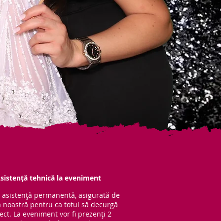
sistență tehnică la eveniment
 asistență per
manentă, asigurată de
 noastră pentru ca totul să decurgă
ect. La eveniment vor fi prezenți 2