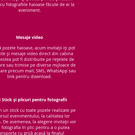
cu fotografiile haioase făcute de ei la
eveniment.
Mesaje video
 pozele haioase, acum invitații iți pot
ite și mesaje video direct din cabina
cestea pot fi distribuite pe rețelele de
are sau trimise pe diverse mijloace de
are precum mail, SMS, WhatsApp sau
link pentru download.
 Stick și plicuri pentru fotografii
im un stick cu to
ate pozele realizate pe
rsul evenimentului, la calitatea lor
ă. De asemenea, la alegere invitații vor
 fotografia în plic pentru a o putea
ansporta cu grijă acasă la finalul