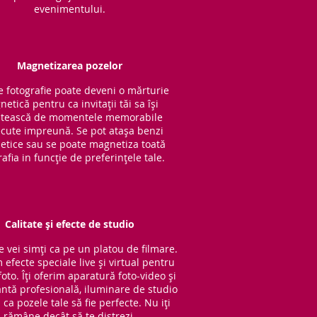
evenimentului.
Magnetizarea pozelor
e fotografie poate deveni o mărturie
etică pentru ca invitații tăi sa își
tească de momentele memorabile
cute impreună. Se pot atașa benzi
tice sau se poate magnetiza toată
rafia in funcție de preferințele tale.
Calitate și efecte de studio
e vei simți ca pe un platou de filmare.
 efecte speciale live și virtual pentru
oto. Îți oferim aparatură foto-video și
ntă profesională, iluminare de studio
ca pozele tale să fie perfecte. Nu iți
rămâne decât să te distrezi.