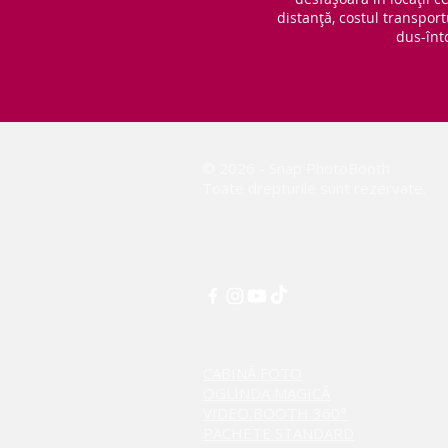
distanță, costul transport
dus-înt
© 2026 - Snap PhotoBooth
Toate drepturile sunt rezervate.
CABINĂ FOTO
OGLINDA MAGICĂ
VIDEO BOOTH 360°
PACHETE STANDARD