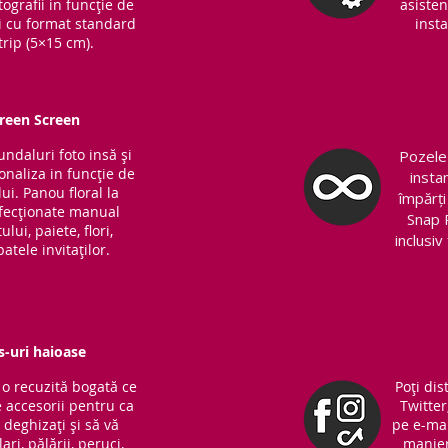
ografii in funcție de
asisten
ri cu format standard
insta
trip (5×15 cm).
Green Screen
fundaluri foto insă și
Pozele 
sonaliza in funcție de
insta
ui. Panou floral la
împărți
nfecționate manual
Snap 
lui, paiete, flori,
inclusi
atele invitaților.
s-uri haioase
o recuzită bogată ce
Poți dis
 accesorii pentru ca
Twitter
ă deghizați și să vă
pe e-mai
ari, pălării, peruci,
manieră