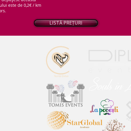
ului este de 0,2€ / km
ors.
LISTĂ PREȚURI