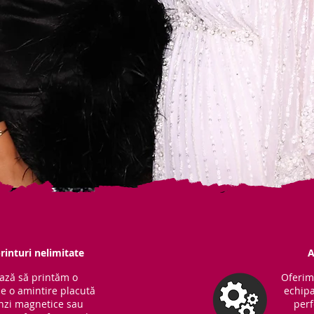
rinturi nelimitate
A
ază să printăm o
Oferim
ne o amintire placută
echipa
Benzi magnetice sau
perf