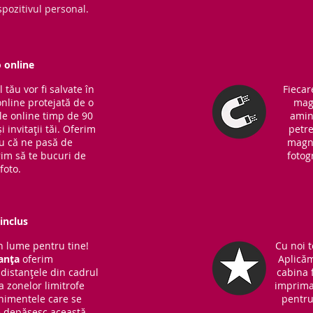
pozitivul personal.
o online
tău vor fi salvate în
Fiecar
online protejată de o
magn
ile online timp de 90
amin
i invitații tăi. Oferim
petre
ru că ne pasă de
magne
rim să te bucuri de
fotog
foto.
inclus
 lume pentru tine!
Cu noi t
anța
oferim
Aplicăm
distanțele din cadrul
cabina f
 a zonelor limitrofe
imprima
nimentele care se
pentru 
ce depășesc această