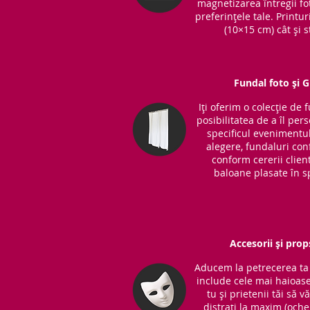
magnetizarea întregii fot
preferințele tale. Printu
(10×15 cm) cât și s
Fundal foto și 
Iți oferim o colecție de 
posibilitatea de a îl per
specificul evenimentul
alegere, fundaluri co
conform cererii clientu
baloane plasate în sp
Accesorii și prop
Aducem la petrecerea ta 
include cele mai haioase
tu și prietenii tăi să v
distrați la maxim (ochel