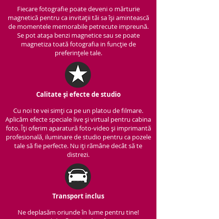
Fiecare fotografie poate deveni o mărturie
magnetică pentru ca invitații tăi sa își amintească
de momentele memorabile petrecute impreună.
Se pot atașa benzi magnetice sau se poate
magnetiza toată fotografia in funcție de
preferințele tale.
Calitate și efecte de studio
Cu noi te vei simți ca pe un platou de filmare.
Aplicăm efecte speciale live și virtual pentru cabina
foto. Îți oferim aparatură foto-video și imprimantă
profesională, iluminare de studio pentru ca pozele
tale să fie perfecte. Nu iți rămâne decât să te
distrezi.
Transport inclus
Ne deplasăm oriunde în lume pentru tine!