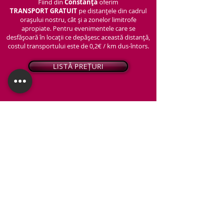
Fiind din
Constanța
oferim
TRANSPORT
GRATUIT
pe distanțele din cadrul
orașului nostru, cât și a zonelor limitrofe
apropiate. Pentru evenimentele care se
desfășoară în locații ce depășesc această distanță,
costul transportului este de 0,2€ / km dus-întors.
LISTĂ PREȚURI
© 2026 - Snap PhotoBooth
Toate drepturile sunt rezervate.
CABINĂ FOTO
OGLINDA MAGICĂ
VIDEO BOOTH 360°
PACHETE STANDARD
PACHET PERSONALIZAT
ARTIFICII ȘI FUM GREU
Protecția datelor personale