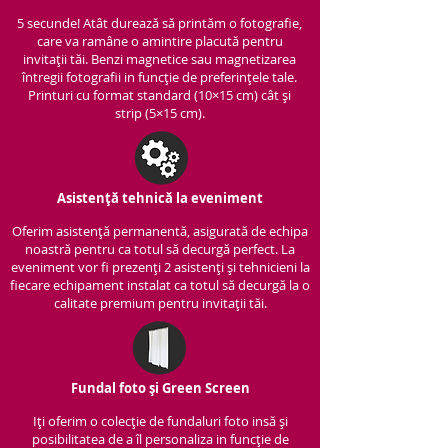
5 secunde! Atât durează să printăm o fotografie,
care va ramâne o amintire placută pentru
invitații tăi. Benzi magnetice sau magnetizarea
întregii fotografii in funcție de preferințele tale.
Printuri cu format standard (10×15 cm) cât și
strip (5×15 cm).
Asistență tehnică la eveniment
Oferim asistență per
manentă, asigurată de echipa
noastră pentru ca totul să decurgă perfect. La
eveniment vor fi prezenți 2 asistenți și tehnicieni la
fiecare echipament instalat ca totul să decurgă la o
calitate premium pentru invitații tăi.
Fundal foto și Green Screen
Iți oferim o colecție de fundaluri foto insă și
posibilitatea de a îl personaliza in funcție de