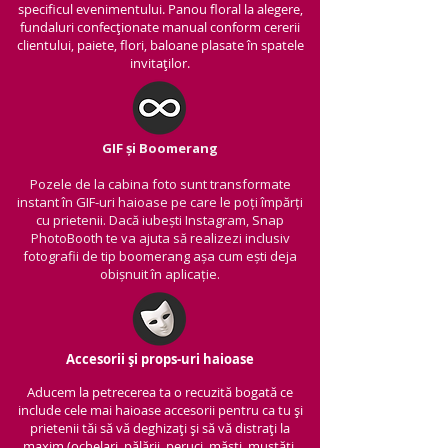
specificul evenimentului. Panou floral la alegere,
fundaluri confecționate manual conform cererii
clientului, paiete, flori, baloane plasate în spatele
invitaților.
GIF și Boomerang
Pozele de la cabina foto sunt transformate
instant în GIF-uri haioase pe care le poți împărți
cu prietenii.
Dacă iubești Instagram, Snap
PhotoBooth te va ajuta să realizezi inclusiv
fotografii de tip boomerang așa cum ești deja
obișnuit în aplicație.
Accesorii și props-uri haioase
Aducem la petrecerea ta o recuzită bogată ce
include cele mai haioase accesorii pentru ca tu și
prietenii tăi să vă deghizați și să vă distrați la
maxim (ochelari, pălării, peruci, măști, mustăți,