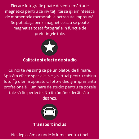
Fiecare fotografie poate deveni o mărturie
magnetică pentru ca invitații tăi sa își amintească
de momentele memorabile petrecute impreună.
Se pot atașa benzi magnetice sau se poate
magnetiza toată fotografia in funcție de
preferințele tale.
Calitate și efecte de studio
Cu noi te vei simți ca pe un platou de filmare.
Aplicăm efecte speciale live și virtual pentru cabina
foto. Îți oferim aparatură foto-video și imprimantă
profesională, iluminare de studio pentru ca pozele
tale să fie perfecte. Nu iți rămâne decât să te
distrezi.
Transport inclus
Ne deplasăm oriunde în lume pentru tine!