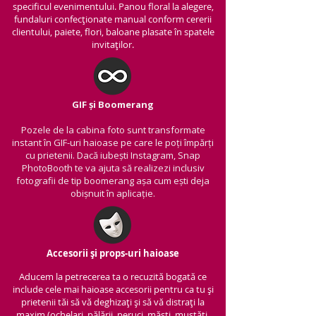
specificul evenimentului. Panou floral la alegere,
fundaluri confecționate manual conform cererii
clientului, paiete, flori, baloane plasate în spatele
invitaților.
GIF și Boomerang
Pozele de la cabina foto sunt transformate
instant în GIF-uri haioase pe care le poți împărți
cu prietenii.
Dacă iubești Instagram, Snap
PhotoBooth te va ajuta să realizezi inclusiv
fotografii de tip boomerang așa cum ești deja
obișnuit în aplicație.
Accesorii și props-uri haioase
Aducem la petrecerea ta o recuzită bogată ce
include cele mai haioase accesorii pentru ca tu și
prietenii tăi să vă deghizați și să vă distrați la
maxim (ochelari, pălării, peruci, măști, mustăți,