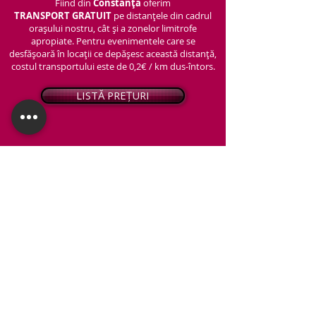
Fiind din
Constanța
oferim
TRANSPORT
GRATUIT
pe distanțele din cadrul
orașului nostru, cât și a zonelor limitrofe
apropiate. Pentru evenimentele care se
desfășoară în locații ce depășesc această distanță,
costul transportului este de 0,2€ / km dus-întors.
LISTĂ PREȚURI
© 2026 - Snap PhotoBooth
Toate drepturile sunt rezervate.
CABINĂ FOTO
OGLINDA MAGICĂ
VIDEO BOOTH 360°
PACHETE STANDARD
PACHET PERSONALIZAT
ARTIFICII ȘI FUM GREU
Protecția datelor personale