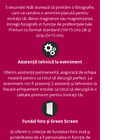
5 secunde! Atât durează să printăm o fotografie,
care va ramâne o amintire placută pentru
invitații tăi. Benzi magnetice sau magnetizarea
întregii fotografii in funcție de preferințele tale.
Printuri cu format standard (10×15 cm) cât și
strip (5×15 cm).
Asistență tehnică la eveniment
Oferim asistență per
manentă, asigurată de echipa
noastră pentru ca totul să decurgă perfect. La
eveniment vor fi prezenți 2 asistenți și tehnicieni la
fiecare echipament instalat ca totul să decurgă la o
calitate premium pentru invitații tăi.
Fundal foto și Green Screen
Iți oferim o colecție de fundaluri foto insă și
posibilitatea de a îl personaliza in funcție de