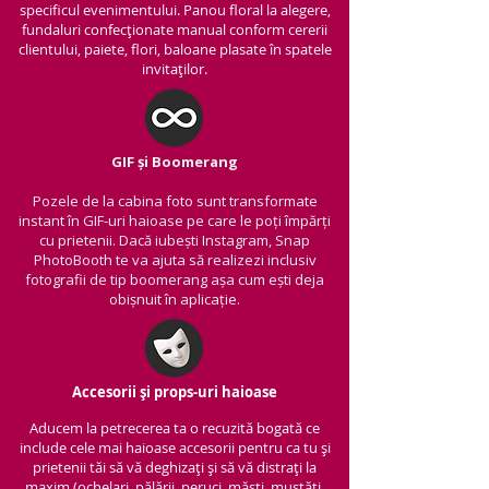
specificul evenimentului. Panou floral la alegere,
fundaluri confecționate manual conform cererii
clientului, paiete, flori, baloane plasate în spatele
invitaților.
GIF și Boomerang
Pozele de la cabina foto sunt transformate
instant în GIF-uri haioase pe care le poți împărți
cu prietenii.
Dacă iubești Instagram, Snap
PhotoBooth te va ajuta să realizezi inclusiv
fotografii de tip boomerang așa cum ești deja
obișnuit în aplicație.
Accesorii și props-uri haioase
Aducem la petrecerea ta o recuzită bogată ce
include cele mai haioase accesorii pentru ca tu și
prietenii tăi să vă deghizați și să vă distrați la
maxim (ochelari, pălării, peruci, măști, mustăți,