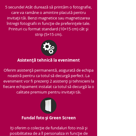
5 secunde! Atât durează să printăm o fotografie,
care va ramâne o amintire placută pentru
invitații tăi. Benzi magnetice sau magnetizarea
întregii fotografii in funcție de preferințele tale.
Printuri cu format standard (10×15 cm) cât și
strip (5×15 cm).
Asistență tehnică la eveniment
Oferim asistență per
manentă, asigurată de echipa
noastră pentru ca totul să decurgă perfect. La
eveniment vor fi prezenți 2 asistenți și tehnicieni la
fiecare echipament instalat ca totul să decurgă la o
calitate premium pentru invitații tăi.
Fundal foto și Green Screen
Iți oferim o colecție de fundaluri foto insă și
posibilitatea de a îl personaliza in funcție de