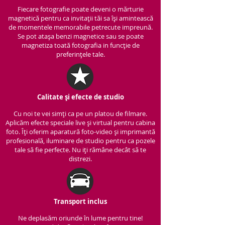
Fiecare fotografie poate deveni o mărturie
magnetică pentru ca invitații tăi sa își amintească
de momentele memorabile petrecute impreună.
Se pot atașa benzi magnetice sau se poate
magnetiza toată fotografia in funcție de
preferințele tale.
Calitate și efecte de studio
Cu noi te vei simți ca pe un platou de filmare.
Aplicăm efecte speciale live și virtual pentru cabina
foto. Îți oferim aparatură foto-video și imprimantă
profesională, iluminare de studio pentru ca pozele
tale să fie perfecte. Nu iți rămâne decât să te
distrezi.
Transport inclus
Ne deplasăm oriunde în lume pentru tine!