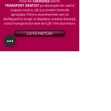
Fiind din
Constanța
oferim
TRANSPORT
GRATUIT
pe distanțele din cadrul
orașului nostru, cât și a zonelor limitrofe
apropiate. Pentru evenimentele care se
desfășoară în locații ce depășesc această distanță,
costul transportului este de 0,2€ / km dus-întors.
LISTĂ PREȚURI
© 2026 - Snap PhotoBooth
Toate drepturile sunt rezervate.
CABINĂ FOTO
OGLINDA MAGICĂ
VIDEO BOOTH 360°
PACHETE STANDARD
PACHET PERSONALIZAT
ARTIFICII ȘI FUM GREU
Protecția datelor personale