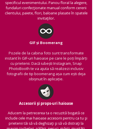
specificul evenimentului. Panou floral la alegere,
fundaluri confecționate manual conform cererii
clientului, paiete, flori, baloane plasate în spatele
invitaților.
GIF și Boomerang
Pozele de la cabina foto sunt transformate
instant în GIF-uri haioase pe care le poți împărți
cu prietenii.
Dacă iubești Instagram, Snap
PhotoBooth te va ajuta să realizezi inclusiv
fotografii de tip boomerang așa cum ești deja
obișnuit în aplicație.
Accesorii și props-uri haioase
Aducem la petrecerea ta o recuzită bogată ce
include cele mai haioase accesorii pentru ca tu și
prietenii tăi să vă deghizați și să vă distrați la
maxim (ochelari, pălării, peruci, măști, mustăți,