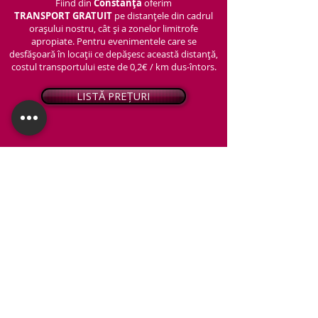
Fiind din
Constanța
oferim
TRANSPORT
GRATUIT
pe distanțele din cadrul
orașului nostru, cât și a zonelor limitrofe
apropiate. Pentru evenimentele care se
desfășoară în locații ce depășesc această distanță,
costul transportului este de 0,2€ / km dus-întors.
LISTĂ PREȚURI
© 2026 - Snap PhotoBooth
Toate drepturile sunt rezervate.
CABINĂ FOTO
OGLINDA MAGICĂ
VIDEO BOOTH 360°
PACHETE STANDARD
PACHET PERSONALIZAT
ARTIFICII ȘI FUM GREU
Protecția datelor personale