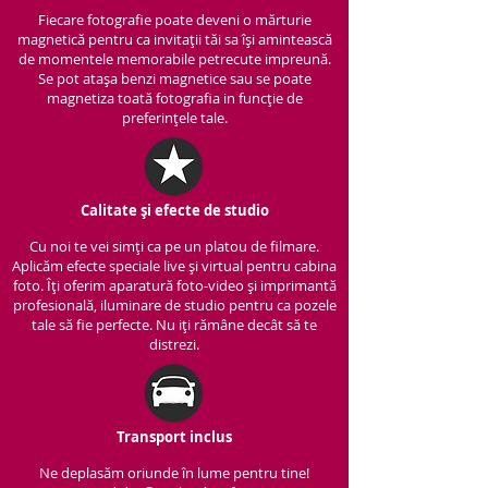
Fiecare fotografie poate deveni o mărturie
magnetică pentru ca invitații tăi sa își amintească
de momentele memorabile petrecute impreună.
Se pot atașa benzi magnetice sau se poate
magnetiza toată fotografia in funcție de
preferințele tale.
Calitate și efecte de studio
Cu noi te vei simți ca pe un platou de filmare.
Aplicăm efecte speciale live și virtual pentru cabina
foto. Îți oferim aparatură foto-video și imprimantă
profesională, iluminare de studio pentru ca pozele
tale să fie perfecte. Nu iți rămâne decât să te
distrezi.
Transport inclus
Ne deplasăm oriunde în lume pentru tine!