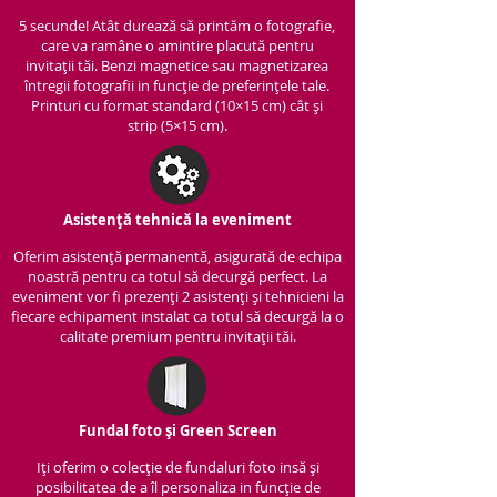
5 secunde! Atât durează să printăm o fotografie,
care va ramâne o amintire placută pentru
invitații tăi. Benzi magnetice sau magnetizarea
întregii fotografii in funcție de preferințele tale.
Printuri cu format standard (10×15 cm) cât și
strip (5×15 cm).
Asistență tehnică la eveniment
Oferim asistență per
manentă, asigurată de echipa
noastră pentru ca totul să decurgă perfect. La
eveniment vor fi prezenți 2 asistenți și tehnicieni la
fiecare echipament instalat ca totul să decurgă la o
calitate premium pentru invitații tăi.
Fundal foto și Green Screen
Iți oferim o colecție de fundaluri foto insă și
posibilitatea de a îl personaliza in funcție de