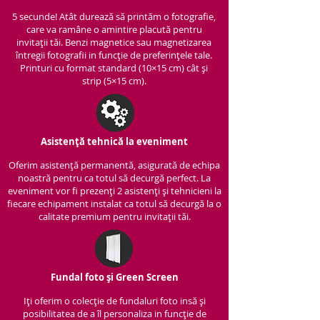
5 secunde! Atât durează să printăm o fotografie,
care va ramâne o amintire placută pentru
invitații tăi. Benzi magnetice sau magnetizarea
întregii fotografii in funcție de preferințele tale.
Printuri cu format standard (10×15 cm) cât și
strip (5×15 cm).
Asistență tehnică la eveniment
Oferim asistență per
manentă, asigurată de echipa
noastră pentru ca totul să decurgă perfect. La
eveniment vor fi prezenți 2 asistenți și tehnicieni la
fiecare echipament instalat ca totul să decurgă la o
calitate premium pentru invitații tăi.
Fundal foto și Green Screen
Iți oferim o colecție de fundaluri foto insă și
posibilitatea de a îl personaliza in funcție de