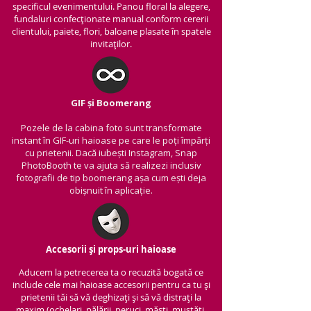
specificul evenimentului. Panou floral la alegere,
fundaluri confecționate manual conform cererii
clientului, paiete, flori, baloane plasate în spatele
invitaților.
GIF și Boomerang
Pozele de la cabina foto sunt transformate
instant în GIF-uri haioase pe care le poți împărți
cu prietenii.
Dacă iubești Instagram, Snap
PhotoBooth te va ajuta să realizezi inclusiv
fotografii de tip boomerang așa cum ești deja
obișnuit în aplicație.
Accesorii și props-uri haioase
Aducem la petrecerea ta o recuzită bogată ce
include cele mai haioase accesorii pentru ca tu și
prietenii tăi să vă deghizați și să vă distrați la
maxim (ochelari, pălării, peruci, măști, mustăți,