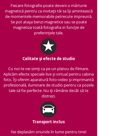
Fiecare fotografie poate deveni o mărturie
magnetică pentru ca invitații tăi sa își amintească
de momentele memorabile petrecute impreună.
Se pot atașa benzi magnetice sau se poate
magnetiza toată fotografia in funcție de
preferințele tale.
Calitate și efecte de studio
Cu noi te vei simți ca pe un platou de filmare.
Aplicăm efecte speciale live și virtual pentru cabina
foto. Îți oferim aparatură foto-video și imprimantă
profesională, iluminare de studio pentru ca pozele
tale să fie perfecte. Nu iți rămâne decât să te
distrezi.
Transport inclus
Ne deplasăm oriunde în lume pentru tine!