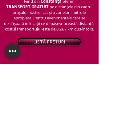
Fiind din
Constanța
oferim
TRANSPORT
GRATUIT
pe distanțele din cadrul
orașului nostru, cât și a zonelor limitrofe
apropiate. Pentru evenimentele care se
desfășoară în locații ce depășesc această distanță,
costul transportului este de 0,2€ / km dus-întors.
LISTĂ PREȚURI
© 2026 - Snap PhotoBooth
Toate drepturile sunt rezervate.
CABINĂ FOTO
OGLINDA MAGICĂ
VIDEO BOOTH 360°
PACHETE STANDARD
PACHET PERSONALIZAT
ARTIFICII ȘI FUM GREU
Protecția datelor personale