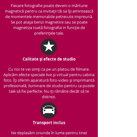
Fiecare fotografie poate deveni o mărturie
magnetică pentru ca invitații tăi sa își amintească
de momentele memorabile petrecute impreună.
Se pot atașa benzi magnetice sau se poate
magnetiza toată fotografia in funcție de
preferințele tale.
Calitate și efecte de studio
Cu noi te vei simți ca pe un platou de filmare.
Aplicăm efecte speciale live și virtual pentru cabina
foto. Îți oferim aparatură foto-video și imprimantă
profesională, iluminare de studio pentru ca pozele
tale să fie perfecte. Nu iți rămâne decât să te
distrezi.
Transport inclus
Ne deplasăm oriunde în lume pentru tine!