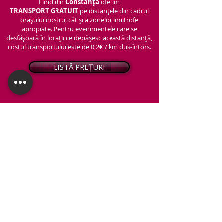
Fiind din
Constanța
oferim
TRANSPORT
GRATUIT
pe distanțele din cadrul
orașului nostru, cât și a zonelor limitrofe
apropiate. Pentru evenimentele care se
desfășoară în locații ce depășesc această distanță,
costul transportului este de 0,2€ / km dus-întors.
LISTĂ PREȚURI
© 2026 - Snap PhotoBooth
Toate drepturile sunt rezervate.
CABINĂ FOTO
OGLINDA MAGICĂ
VIDEO BOOTH 360°
PACHETE STANDARD
PACHET PERSONALIZAT
ARTIFICII ȘI FUM GREU
Protecția datelor personale