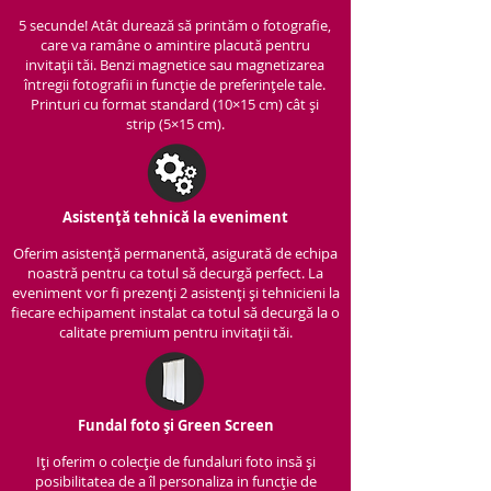
5 secunde! Atât durează să printăm o fotografie,
care va ramâne o amintire placută pentru
invitații tăi. Benzi magnetice sau magnetizarea
întregii fotografii in funcție de preferințele tale.
Printuri cu format standard (10×15 cm) cât și
strip (5×15 cm).
Asistență tehnică la eveniment
Oferim asistență per
manentă, asigurată de echipa
noastră pentru ca totul să decurgă perfect. La
eveniment vor fi prezenți 2 asistenți și tehnicieni la
fiecare echipament instalat ca totul să decurgă la o
calitate premium pentru invitații tăi.
Fundal foto și Green Screen
Iți oferim o colecție de fundaluri foto insă și
posibilitatea de a îl personaliza in funcție de