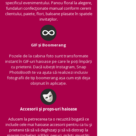
specificul evenimentului. Panou floral la alegere,
fundaluri confecționate manual conform cererii
clientului, paiete, flori, baloane plasate în spatele
invitaților.
GIF și Boomerang
Pozele de la cabina foto sunt transformate
instant în GIF-uri haioase pe care le poți împărți
cu prietenii.
Dacă iubești Instagram, Snap
PhotoBooth te va ajuta să realizezi inclusiv
fotografii de tip boomerang așa cum ești deja
obișnuit în aplicație.
Accesorii și props-uri haioase
Aducem la petrecerea ta o recuzită bogată ce
include cele mai haioase accesorii pentru ca tu și
prietenii tăi să vă deghizați și să vă distrați la
maxim (ochelari, pălării, peruci, măști, mustăți,