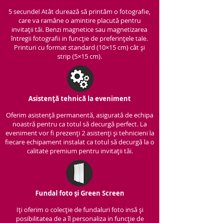
5 secunde! Atât durează să printăm o fotografie,
care va ramâne o amintire placută pentru
invitații tăi. Benzi magnetice sau magnetizarea
întregii fotografii in funcție de preferințele tale.
Printuri cu format standard (10×15 cm) cât și
strip (5×15 cm).
Asistență tehnică la eveniment
Oferim asistență per
manentă, asigurată de echipa
noastră pentru ca totul să decurgă perfect. La
eveniment vor fi prezenți 2 asistenți și tehnicieni la
fiecare echipament instalat ca totul să decurgă la o
calitate premium pentru invitații tăi.
Fundal foto și Green Screen
Iți oferim o colecție de fundaluri foto insă și
posibilitatea de a îl personaliza in funcție de