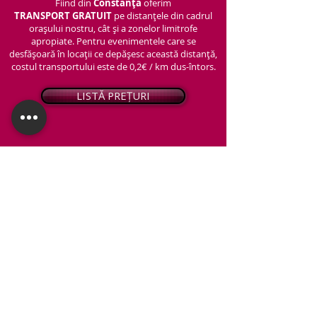
Fiind din
Constanța
oferim
TRANSPORT
GRATUIT
pe distanțele din cadrul
orașului nostru, cât și a zonelor limitrofe
apropiate. Pentru evenimentele care se
desfășoară în locații ce depășesc această distanță,
costul transportului este de 0,2€ / km dus-întors.
LISTĂ PREȚURI
© 2026 - Snap PhotoBooth
Toate drepturile sunt rezervate.
CABINĂ FOTO
OGLINDA MAGICĂ
VIDEO BOOTH 360°
PACHETE STANDARD
PACHET PERSONALIZAT
ARTIFICII ȘI FUM GREU
Protecția datelor personale