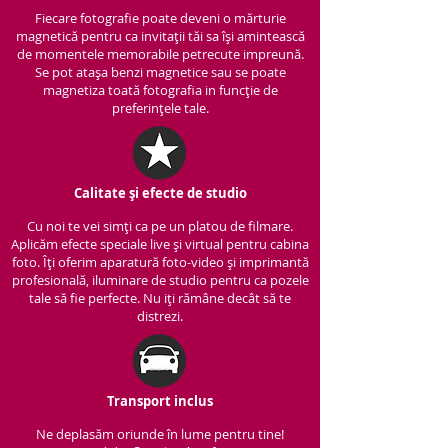
Fiecare fotografie poate deveni o mărturie
magnetică pentru ca invitații tăi sa își amintească
de momentele memorabile petrecute impreună.
Se pot atașa benzi magnetice sau se poate
magnetiza toată fotografia in funcție de
preferințele tale.
Calitate și efecte de studio
Cu noi te vei simți ca pe un platou de filmare.
Aplicăm efecte speciale live și virtual pentru cabina
foto. Îți oferim aparatură foto-video și imprimantă
profesională, iluminare de studio pentru ca pozele
tale să fie perfecte. Nu iți rămâne decât să te
distrezi.
Transport inclus
Ne deplasăm oriunde în lume pentru tine!