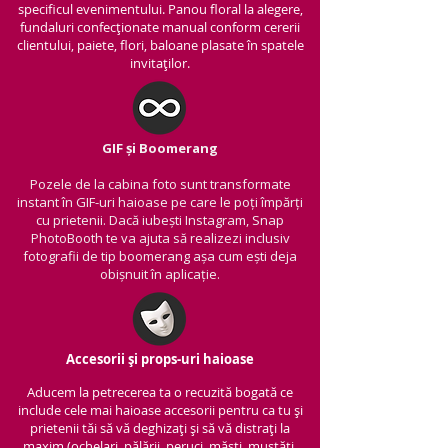
specificul evenimentului. Panou floral la alegere,
fundaluri confecționate manual conform cererii
clientului, paiete, flori, baloane plasate în spatele
invitaților.
GIF și Boomerang
Pozele de la cabina foto sunt transformate
instant în GIF-uri haioase pe care le poți împărți
cu prietenii.
Dacă iubești Instagram, Snap
PhotoBooth te va ajuta să realizezi inclusiv
fotografii de tip boomerang așa cum ești deja
obișnuit în aplicație.
Accesorii și props-uri haioase
Aducem la petrecerea ta o recuzită bogată ce
include cele mai haioase accesorii pentru ca tu și
prietenii tăi să vă deghizați și să vă distrați la
maxim (ochelari, pălării, peruci, măști, mustăți,