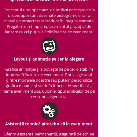
Conceptul unui spectacol de artificii pornește de la
o idee, apoi sunt desenate pictogramele, iar o
echipă de proiectare le traduce în imagini animate.
Pregătim din timp amplasamentul și spațiul de
lansare cu cel puțin 2-3 zile înainte de eveniment.
Layout și animație pe cer la alegere
Grafica animației și a poveștii de pe cer o stablim
impreună înainte de eveniment. Poți alege unul
dintre modelele noastre sau putem personaliza
grafica dinamic și static în funcție de specificul și
tema evenimentului. Culorile, tipul artificiilor de pe
cer sunt alegerea ta.
Asistență tehnică pirotehnică la eveniment
Oferim asistentă permanentă, asigurată de echipa