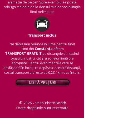
animația de pe cer. Spre exemplu se poate
adăuga melodia de la dansul mirilor posibilitățile
fiind nelimitate.
Transport inclus
Ne deplasăm oriunde în lume pentru tine!
Fiind din
Constanța
oferim
TRANSPORT
GRATUIT
pe distanțele din cadrul
orașului nostru, cât și a zonelor limitrofe
apropiate. Pentru evenimentele care se
desfășoară în locații ce depășesc această distanță,
costul transportului este de 0,2€ / km dus-întors.
LISTĂ PREȚURI
© 2026 - Snap PhotoBooth
Toate drepturile sunt rezervate.