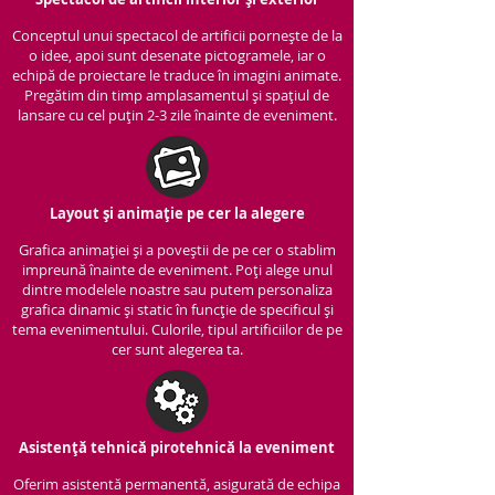
Conceptul unui spectacol de artificii pornește de la
o idee, apoi sunt desenate pictogramele, iar o
echipă de proiectare le traduce în imagini animate.
Pregătim din timp amplasamentul și spațiul de
lansare cu cel puțin 2-3 zile înainte de eveniment.
Layout și animație pe cer la alegere
Grafica animației și a poveștii de pe cer o stablim
impreună înainte de eveniment. Poți alege unul
dintre modelele noastre sau putem personaliza
grafica dinamic și static în funcție de specificul și
tema evenimentului. Culorile, tipul artificiilor de pe
cer sunt alegerea ta.
Asistență tehnică pirotehnică la eveniment
Oferim asistentă permanentă, asigurată de echipa