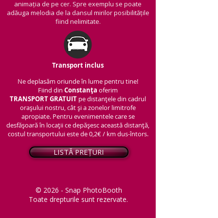
animația de pe cer. Spre exemplu se poate
adăuga melodia de la dansul mirilor posibilitățile
fiind nelimitate.
Transport inclus
Ne deplasăm oriunde în lume pentru tine!
Fiind din
Constanța
oferim
TRANSPORT
GRATUIT
pe distanțele din cadrul
orașului nostru, cât și a zonelor limitrofe
apropiate. Pentru evenimentele care se
desfășoară în locații ce depășesc această distanță,
costul transportului este de 0,2€ / km dus-întors.
LISTĂ PREȚURI
© 2026 - Snap PhotoBooth
Toate drepturile sunt rezervate.